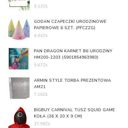
9,23
ZŁ
GODAN CZAPECZKI URODZINOWE
PAPIEROWE 6 SZT. (PFCZZG)
4,44
ZŁ
PAN DRAGON KARNET B6 URODZINY
HM200-2203 (5901854963983)
9,67
ZŁ
ARMIN STYLE TORBA PREZENTOWA
AM21
7,16
ZŁ
BIGBUY CARNIVAL TUSZ SQUID GAME
KOŁA (26 X 20 X 9 CM)
27,99
ZŁ