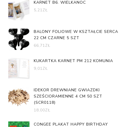
KARNET B6. WIELKANOC
5,21
ZŁ
BALONY FOLIOWE W KSZTAŁCIE SERCA
22 CM CZARNE 5 SZT
66,71
ZŁ
KUKARTKA KARNET PM 212 KOMUNIA
9,01
ZŁ
IDEKOR DREWNIANE GWIAZDKI
SZEŚCIORAMIENNE 4 CM 50 SZT
(SCR0118)
18,00
ZŁ
CONGEE PLAKAT HAPPY BIRTHDAY