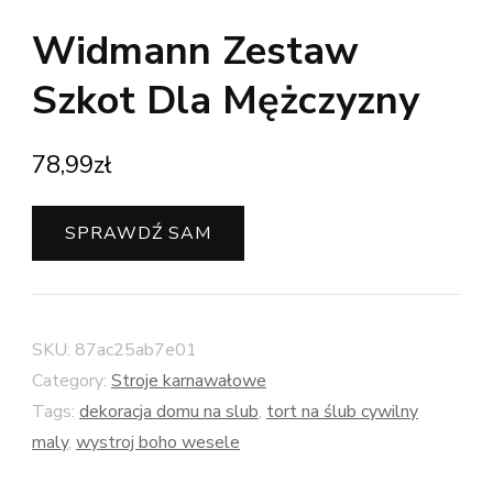
Widmann Zestaw
Szkot Dla Mężczyzny
78,99
zł
SPRAWDŹ SAM
SKU:
87ac25ab7e01
Category:
Stroje karnawałowe
Tags:
dekoracja domu na slub
,
tort na ślub cywilny
maly
,
wystroj boho wesele