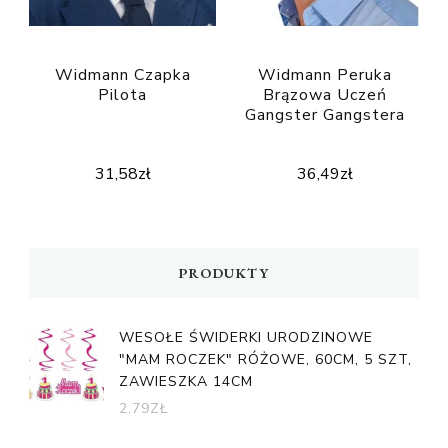
Widmann Czapka
Widmann Peruka
Pilota
Brązowa Uczeń
Gangster Gangstera
31,58
zł
36,49
zł
PRODUKTY
WESOŁE ŚWIDERKI URODZINOWE
"MAM ROCZEK" RÓŻOWE, 60CM, 5 SZT,
ZAWIESZKA 14CM
2,79
ZŁ