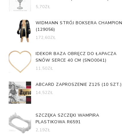
5,70
ZŁ
WIDMANN STRÓJ BOKSERA CHAMPION
(129056)
172,60
ZŁ
IDEKOR BAZA OBRĘCZ DO ŁAPACZA
SNÓW SERCE 40 CM (SNO0041)
11,50
ZŁ
ABCARD ZAPROSZENIE Z125 (10 SZT.)
14,52
ZŁ
SZCZĘKA SZCZĘKI WAMPIRA
PLASTIKOWA R6591
2,19
ZŁ