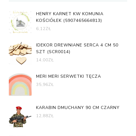
HENRY KARNET KW KOMUNIA
KOŚCIÓŁEK (5907465664813)
6,12
ZŁ
IDEKOR DREWNIANE SERCA 4 CM 50
SZT (SCR0014)
14,00
ZŁ
MERI MERI SERWETKI TĘCZA
35,96
ZŁ
KARABIN DMUCHANY 90 CM CZARNY
12,88
ZŁ