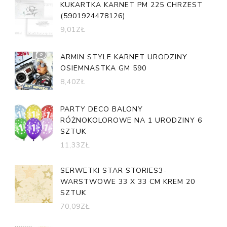
KUKARTKA KARNET PM 225 CHRZEST
(5901924478126)
9,01
ZŁ
ARMIN STYLE KARNET URODZINY
OSIEMNASTKA GM 590
8,40
ZŁ
PARTY DECO BALONY
RÓŻNOKOLOROWE NA 1 URODZINY 6
SZTUK
11,33
ZŁ
SERWETKI STAR STORIES3-
WARSTWOWE 33 X 33 CM KREM 20
SZTUK
70,09
ZŁ