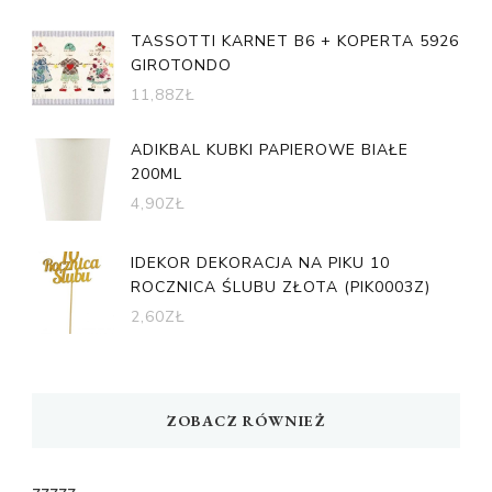
TASSOTTI KARNET B6 + KOPERTA 5926
GIROTONDO
11,88
ZŁ
ADIKBAL KUBKI PAPIEROWE BIAŁE
200ML
4,90
ZŁ
IDEKOR DEKORACJA NA PIKU 10
ROCZNICA ŚLUBU ZŁOTA (PIK0003Z)
2,60
ZŁ
ZOBACZ RÓWNIEŻ
zzzzz