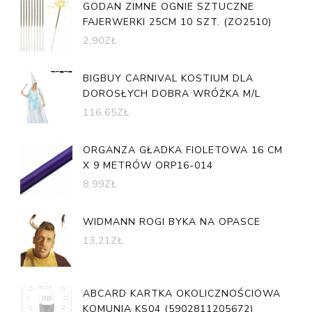
GODAN ZIMNE OGNIE SZTUCZNE
FAJERWERKI 25CM 10 SZT. (ZO2510)
2,90
ZŁ
BIGBUY CARNIVAL KOSTIUM DLA
DOROSŁYCH DOBRA WRÓŻKA M/L
116,65
ZŁ
ORGANZA GŁADKA FIOLETOWA 16 CM
X 9 METRÓW ORP16-014
8,99
ZŁ
WIDMANN ROGI BYKA NA OPASCE
13,21
ZŁ
ABCARD KARTKA OKOLICZNOŚCIOWA
KOMUNIA KS04 (5902811205672)