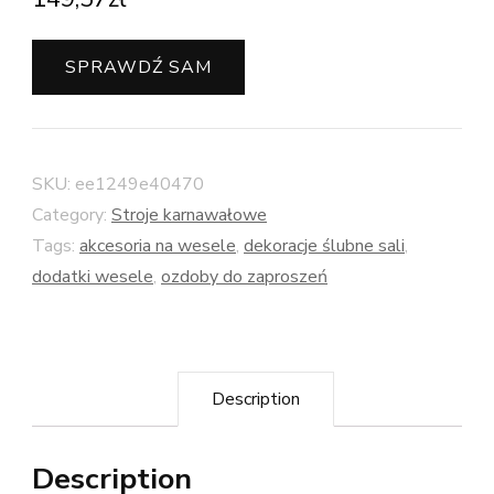
SPRAWDŹ SAM
SKU:
ee1249e40470
Category:
Stroje karnawałowe
Tags:
akcesoria na wesele
,
dekoracje ślubne sali
,
dodatki wesele
,
ozdoby do zaproszeń
Description
Description