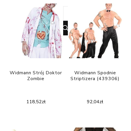
Looking
for
Something?
Widmann Strój Doktor
Widmann Spodnie
Zombie
Striptizera (439306)
118,52
zł
92,04
zł