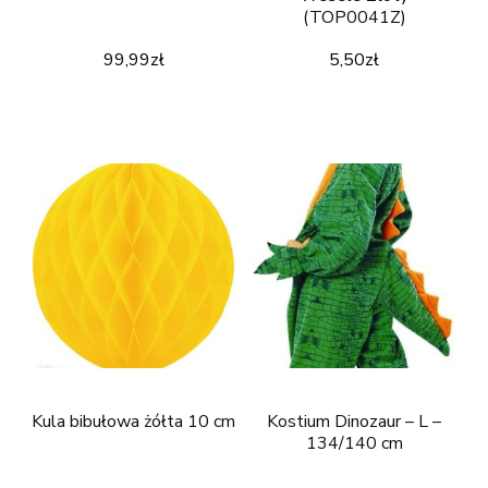
(TOP0041Z)
99,99
zł
5,50
zł
Kula bibułowa żółta 10 cm
Kostium Dinozaur – L –
134/140 cm