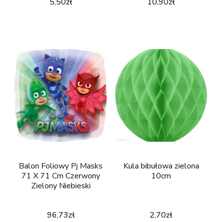
5,50
zł
10,90
zł
Balon Foliowy Pj Masks
Kula bibułowa zielona
71 X 71 Cm Czerwony
10cm
Zielony Niebieski
96,73
zł
2,70
zł