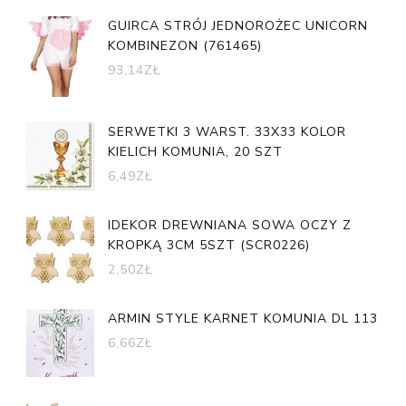
GUIRCA STRÓJ JEDNOROŻEC UNICORN
KOMBINEZON (761465)
93,14
ZŁ
SERWETKI 3 WARST. 33X33 KOLOR
KIELICH KOMUNIA, 20 SZT
6,49
ZŁ
IDEKOR DREWNIANA SOWA OCZY Z
KROPKĄ 3CM 5SZT (SCR0226)
2,50
ZŁ
ARMIN STYLE KARNET KOMUNIA DL 113
6,66
ZŁ