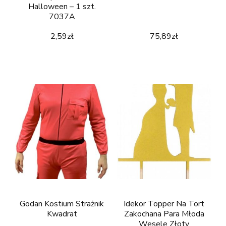
Halloween – 1 szt.
7037A
2,59
zł
75,89
zł
Godan Kostium Strażnik
Idekor Topper Na Tort
Kwadrat
Zakochana Para Młoda
Wesele Złoty