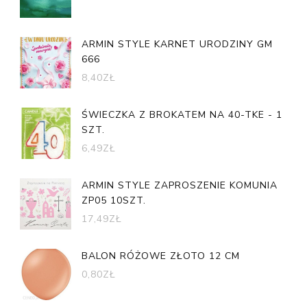
ARMIN STYLE KARNET URODZINY GM
666
8,40
ZŁ
ŚWIECZKA Z BROKATEM NA 40-TKE - 1
SZT.
6,49
ZŁ
ARMIN STYLE ZAPROSZENIE KOMUNIA
ZP05 10SZT.
17,49
ZŁ
BALON RÓŻOWE ZŁOTO 12 CM
0,80
ZŁ