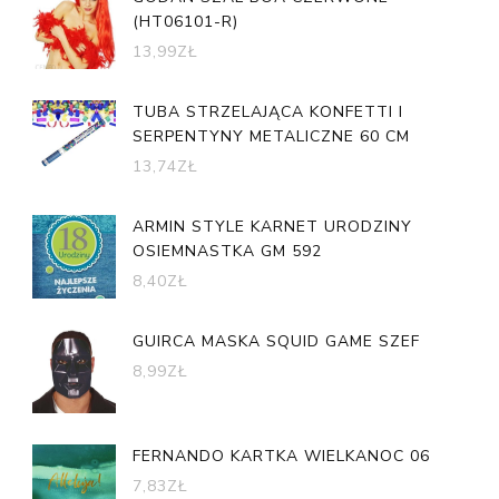
(HT06101-R)
13,99
ZŁ
TUBA STRZELAJĄCA KONFETTI I
SERPENTYNY METALICZNE 60 CM
13,74
ZŁ
ARMIN STYLE KARNET URODZINY
OSIEMNASTKA GM 592
8,40
ZŁ
GUIRCA MASKA SQUID GAME SZEF
8,99
ZŁ
FERNANDO KARTKA WIELKANOC 06
7,83
ZŁ