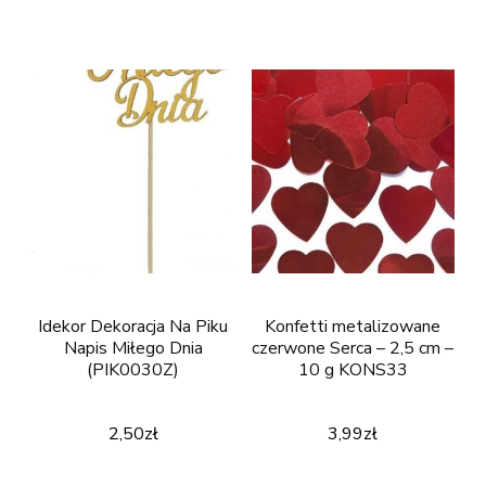
Idekor Dekoracja Na Piku
Konfetti metalizowane
Napis Miłego Dnia
czerwone Serca – 2,5 cm –
(PIK0030Z)
10 g KONS33
2,50
zł
3,99
zł