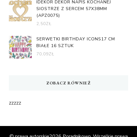
IDEKOR DEKOR NAPIS KOCHANEJ
SIOSTRZE Z SERCEM 57X38MM
(APZ0075)
2,50
ZŁ
SERWETKI BIRTHDAY ICONS17 CM
BIAŁE 16 SZTUK
70,09
ZŁ
ZOBACZ RÓWNIEŻ
zzzzz
© prawa autorskie2026
Poradnikowo
. Wszelkie prawa