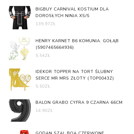
BIGBUY CARNIVAL KOSTIUM DLA
DOROSŁYCH NINJA XS/S
139,97
ZŁ
HENRY KARNET B6 KOMUNIA. GOŁĄB
(5907465664936)
5,54
ZŁ
IDEKOR TOPPER NA TORT ŚLUBNY
SERCE MR MRS ZŁOTY (TOP0043Z)
5,50
ZŁ
BALON GRABO CYFRA 9 CZARNA 66CM
14,90
ZŁ
GODAN SZAL BOA CZERWONE