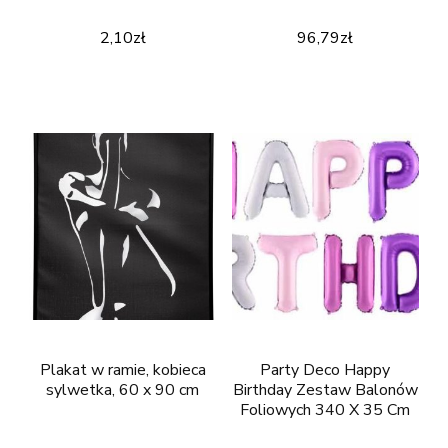
2,10
zł
96,79
zł
Plakat w ramie, kobieca
Party Deco Happy
sylwetka, 60 x 90 cm
Birthday Zestaw Balonów
Foliowych 340 X 35 Cm