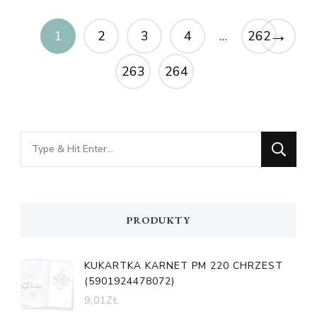
→
1
2
3
4
…
262
263
264
Looking
for
Something?
PRODUKTY
KUKARTKA KARNET PM 220 CHRZEST
(5901924478072)
9,01
ZŁ