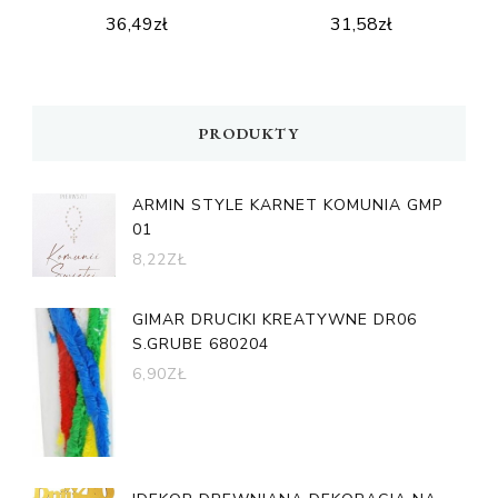
36,49
zł
31,58
zł
PRODUKTY
ARMIN STYLE KARNET KOMUNIA GMP
01
8,22
ZŁ
GIMAR DRUCIKI KREATYWNE DR06
S.GRUBE 680204
6,90
ZŁ