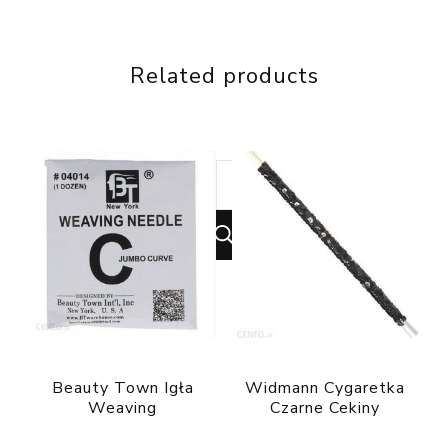
Related products
Looking
for
Something?
Beauty Town Igła
Widmann Cygaretka
Weaving
Czarne Cekiny