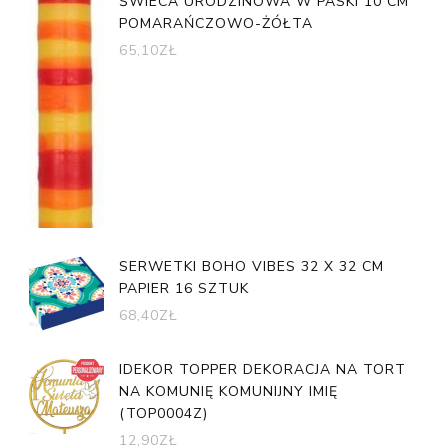
ŚWIECA URODZINOWA W PASKI 10 CM
POMARAŃCZOWO-ŻÓŁTA
65,10
ZŁ
SERWETKI BOHO VIBES 32 X 32 CM
PAPIER 16 SZTUK
68,40
ZŁ
IDEKOR TOPPER DEKORACJA NA TORT
NA KOMUNIĘ KOMUNIJNY IMIĘ
(TOP0004Z)
12,90
ZŁ