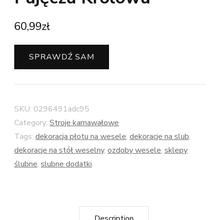
60,99
zł
SPRAWDŹ SAM
SKU:
0296491adc95
Category:
Stroje karnawałowe
Tags:
dekoracja płotu na wesele
,
dekoracje na slub
,
dekoracje na stół weselny
,
ozdoby wesele
,
sklepy
ślubne
,
slubne dodatki
Description