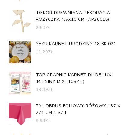
IDEKOR DREWNIANA DEKORACJA
RÓŻYCZKA 4,5X10 CM (APZ0015)
2,50
ZŁ
YEKU KARNET URODZINY 18 6K 021
11,20
ZŁ
TOP GRAPHIC KARNET DL DE LUX.
IMIENINY MIX (10SZT)
39,39
ZŁ
PAL OBRUS FOLIOWY RÓŻOWY 137 X
274 CM 1 SZT.
9,99
ZŁ