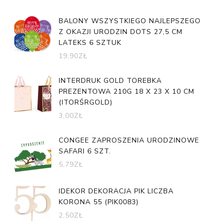
BALONY WSZYSTKIEGO NAJLEPSZEGO
Z OKAZJI URODZIN DOTS 27,5 CM
LATEKS 6 SZTUK
19,90
ZŁ
INTERDRUK GOLD TOREBKA
PREZENTOWA 210G 18 X 23 X 10 CM
(ITORŚRGOLD)
3,00
ZŁ
CONGEE ZAPROSZENIA URODZINOWE
SAFARI 6 SZT.
5,79
ZŁ
IDEKOR DEKORACJA PIK LICZBA
KORONA 55 (PIK0083)
2,50
ZŁ