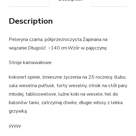
Description
Peleryna czarna, półprzezroczysta.Zapinana na
wiązanie.Długość: ~140 cm.Wzór w pajęczynę.
Stroje karnawałowe
kokonet opinie, śmieszne życzenia na 25 rocznicę ślubu,
sala weselna pułtusk, torty weselny, stroik na stół pary
młodej, tablicowelove, luźne koki na wesele, hel do
balonów tanio, zatrzymaj chwile, długie włosy z lekka
grzywką
yyyyy