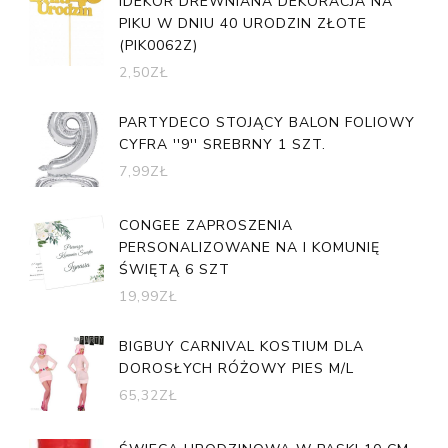
IDEKOR DREWNIANA DEKORACJA NA
PIKU W DNIU 40 URODZIN ZŁOTE
(PIK0062Z)
2,50
ZŁ
PARTYDECO STOJĄCY BALON FOLIOWY
CYFRA ''9'' SREBRNY 1 SZT.
7,99
ZŁ
CONGEE ZAPROSZENIA
PERSONALIZOWANE NA I KOMUNIĘ
ŚWIĘTĄ 6 SZT
19,99
ZŁ
BIGBUY CARNIVAL KOSTIUM DLA
DOROSŁYCH RÓŻOWY PIES M/L
65,32
ZŁ