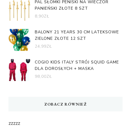
PAL SŁOMKI PENISKI NA WIECZÓR
PANIEŃSKI ZŁOTE 8 SZT
8,90
ZŁ
BALONY 21 YEARS 30 CM LATEKSOWE
ZIELONE ZŁOTE 12 SZT
24,99
ZŁ
COGIO KIDS ITALY STRÓJ SQUID GAME
DLA DOROSŁYCH + MASKA
98,00
ZŁ
ZOBACZ RÓWNIEŻ
zzzzz