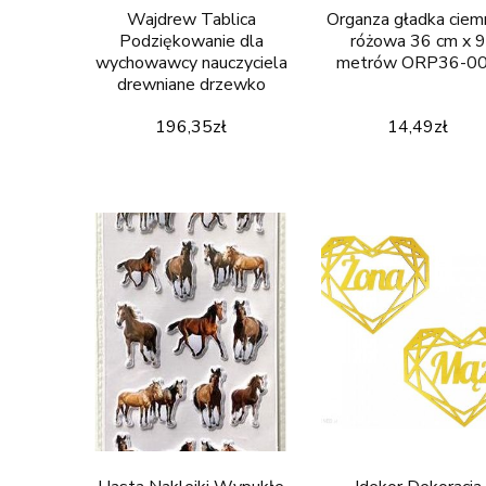
Wajdrew Tablica
Organza gładka ciem
Podziękowanie dla
różowa 36 cm x 9
wychowawcy nauczyciela
metrów ORP36-0
drewniane drzewko
196,35
zł
14,49
zł