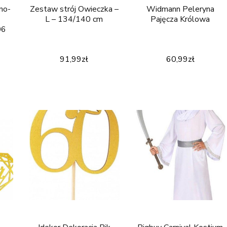
no-
Zestaw strój Owieczka –
Widmann Peleryna
L – 134/140 cm
Pajęcza Królowa
06
91,99
zł
60,99
zł