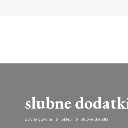
slubne dodatk
Strona główna
Sklep
slubne dodatki