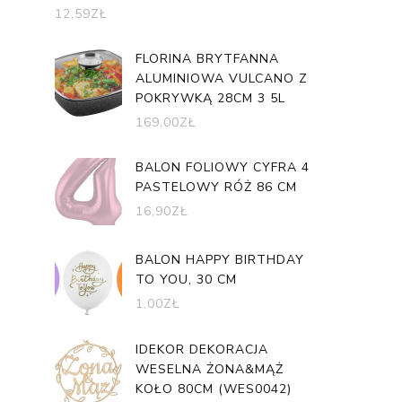
12,59
ZŁ
FLORINA BRYTFANNA
ALUMINIOWA VULCANO Z
POKRYWKĄ 28CM 3 5L
169,00
ZŁ
BALON FOLIOWY CYFRA 4
PASTELOWY RÓŻ 86 CM
16,90
ZŁ
BALON HAPPY BIRTHDAY
TO YOU, 30 CM
1,00
ZŁ
IDEKOR DEKORACJA
WESELNA ŻONA&MĄŻ
KOŁO 80CM (WES0042)