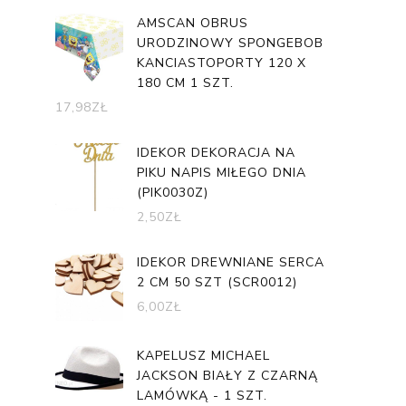
AMSCAN OBRUS
URODZINOWY SPONGEBOB
KANCIASTOPORTY 120 X
180 CM 1 SZT.
17,98
ZŁ
IDEKOR DEKORACJA NA
PIKU NAPIS MIŁEGO DNIA
(PIK0030Z)
2,50
ZŁ
IDEKOR DREWNIANE SERCA
2 CM 50 SZT (SCR0012)
6,00
ZŁ
KAPELUSZ MICHAEL
JACKSON BIAŁY Z CZARNĄ
LAMÓWKĄ - 1 SZT.