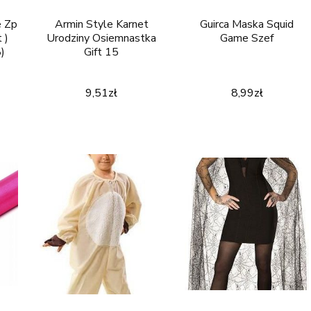
e Zp
Armin Style Karnet
Guirca Maska Squid
 )
Urodziny Osiemnastka
Game Szef
)
Gift 15
9,51
zł
8,99
zł