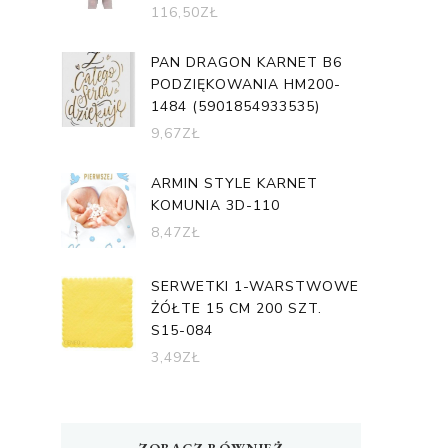
116,50
ZŁ
PAN DRAGON KARNET B6
PODZIĘKOWANIA HM200-
1484 (5901854933535)
9,67
ZŁ
ARMIN STYLE KARNET
KOMUNIA 3D-110
8,47
ZŁ
SERWETKI 1-WARSTWOWE
ŻÓŁTE 15 CM 200 SZT.
S15-084
3,49
ZŁ