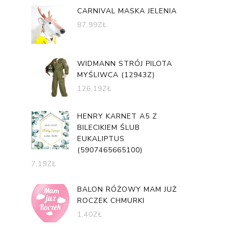
CARNIVAL MASKA JELENIA
87,99
ZŁ
WIDMANN STRÓJ PILOTA
MYŚLIWCA (12943Z)
126,19
ZŁ
HENRY KARNET A5 Z
BILECIKIEM ŚLUB
EUKALIPTUS
(5907465665100)
7,19
ZŁ
BALON RÓŻOWY MAM JUŻ
ROCZEK CHMURKI
1,40
ZŁ