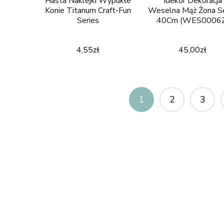
Hasta Naklejki Wypukłe
Idekor Dekoracja
Konie Titanum Craft-Fun
Weselna Mąż Żona S
Series
40Cm (WES0006
4,55
zł
45,00
zł
1
2
3