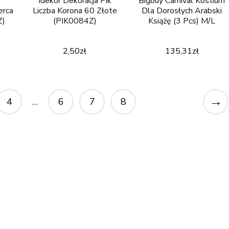
Idekor Dekoracja Pik
Bigbuy Carnival Kostium
erca
Liczba Korona 60 Złote
Dla Dorosłych Arabski
Z)
(PIK0084Z)
Książę (3 Pcs) M/L
2,50
zł
135,31
zł
→
4
…
6
7
8