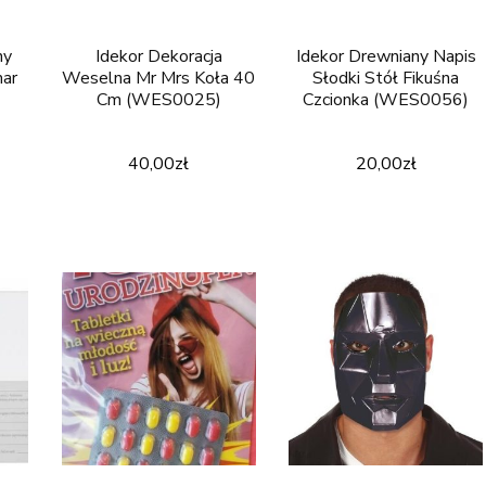
ny
Idekor Dekoracja
Idekor Drewniany Napis
mar
Weselna Mr Mrs Koła 40
Słodki Stół Fikuśna
Cm (WES0025)
Czcionka (WES0056)
40,00
zł
20,00
zł