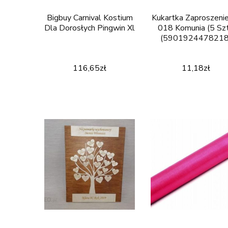
Bigbuy Carnival Kostium
Kukartka Zaproszeni
Dla Dorosłych Pingwin Xl
018 Komunia (5 Szt
(5901924478218
116,65
zł
11,18
zł