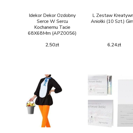
Idekor Dekor Ozdobny
L Zestaw Kreatyw
Serce W Sercu
Aniołki (10 Szt.) Gi
Kochanemu Tacie
68X68Mm (APZ0056)
2,50
zł
6,24
zł