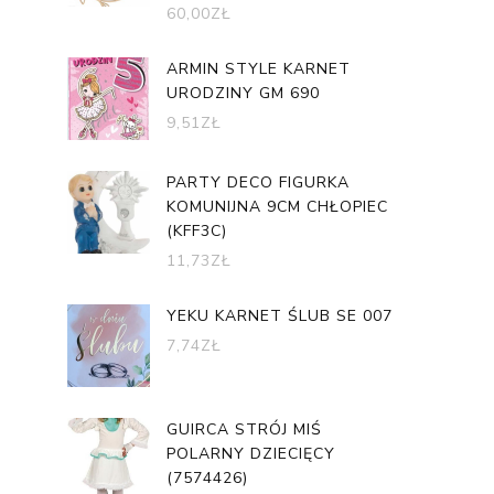
60,00
ZŁ
ARMIN STYLE KARNET
URODZINY GM 690
9,51
ZŁ
PARTY DECO FIGURKA
KOMUNIJNA 9CM CHŁOPIEC
(KFF3C)
11,73
ZŁ
YEKU KARNET ŚLUB SE 007
7,74
ZŁ
GUIRCA STRÓJ MIŚ
POLARNY DZIECIĘCY
(7574426)