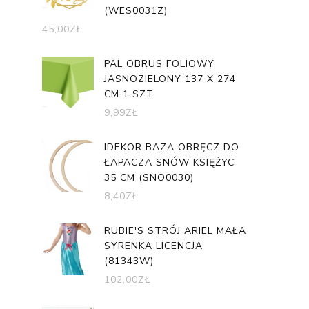
(WES0031Z)
45,00
ZŁ
PAL OBRUS FOLIOWY
JASNOZIELONY 137 X 274
CM 1 SZT.
9,99
ZŁ
IDEKOR BAZA OBRĘCZ DO
ŁAPACZA SNÓW KSIĘŻYC
35 CM (SNO0030)
8,40
ZŁ
RUBIE'S STRÓJ ARIEL MAŁA
SYRENKA LICENCJA
(81343W)
102,00
ZŁ