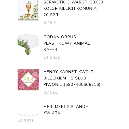
SERWETKI 3 WARST. 33X33
KOLOR KIELICH KOMUNIA,
20 SZT
6,49
ZŁ
GODAN OBRUS
PLASTIKOWY ANIMAL
SAFARI
14,90
ZŁ
HENRY KARNET KWD Z
BILECIKIEM HS ŚLUB
PIWONIE (5907465665216)
8,45
ZŁ
MERI MERI GIRLANDA
KWIATKI
48,36
ZŁ