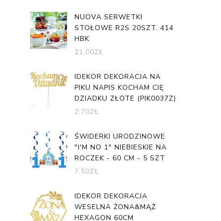
NUOVA SERWETKI
STOŁOWE R2S 20SZT. 414
HBK
21,00
ZŁ
IDEKOR DEKORACJA NA
PIKU NAPIS KOCHAM CIĘ
DZIADKU ZŁOTE (PIK0037Z)
2,70
ZŁ
ŚWIDERKI URODZINOWE
"I'M NO 1" NIEBIESKIE NA
ROCZEK - 60 CM - 5 SZT
7,50
ZŁ
IDEKOR DEKORACJA
WESELNA ŻONA&MĄŻ
HEXAGON 60CM