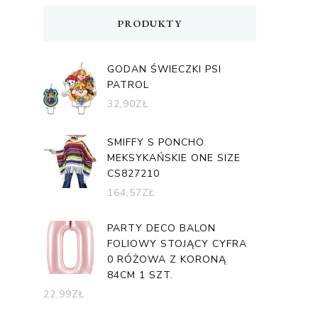
PRODUKTY
GODAN ŚWIECZKI PSI
PATROL
32,90
ZŁ
SMIFFY S PONCHO
MEKSYKAŃSKIE ONE SIZE
CS827210
164,57
ZŁ
PARTY DECO BALON
FOLIOWY STOJĄCY CYFRA
0 RÓŻOWA Z KORONĄ
84CM 1 SZT.
22,99
ZŁ