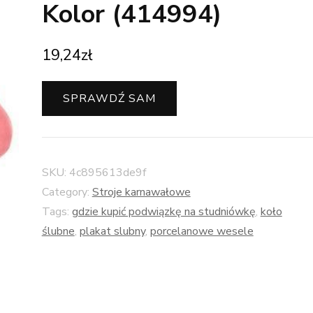
Kolor (414994)
19,24
zł
SPRAWDŹ SAM
SKU:
4c895613de9f
Category:
Stroje karnawałowe
Tags:
gdzie kupić podwiązkę na studniówkę
,
koło
ślubne
,
plakat slubny
,
porcelanowe wesele