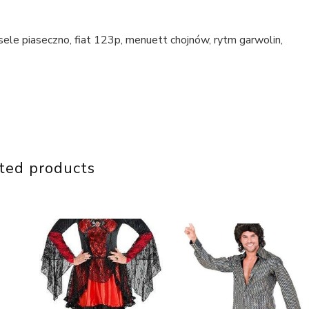
sele piaseczno, fiat 123p, menuett chojnów, rytm garwolin,
ted products