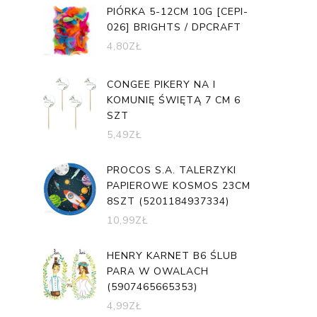
PIÓRKA 5-12CM 10G [CEPI-
026] BRIGHTS / DPCRAFT
4,80
ZŁ
CONGEE PIKERY NA I
KOMUNIĘ ŚWIĘTĄ 7 CM 6
SZT
5,49
ZŁ
PROCOS S.A. TALERZYKI
PAPIEROWE KOSMOS 23CM
8SZT (5201184937334)
10,99
ZŁ
HENRY KARNET B6 ŚLUB
PARA W OWALACH
(5907465665353)
4,99
ZŁ