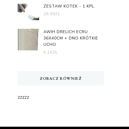
ZESTAW KOTEK - 1 KPL.
28,99
ZŁ
AWIH DRELICH ECRU
36X40CM + DNO KRÓTKIE
UCHO
6,16
ZŁ
ZOBACZ RÓWNIEŻ
zzzzz