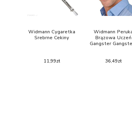
Widmann Cygaretka
Widmann Peruk
Srebrne Cekiny
Brązowa Uczeń
Gangster Gangste
11,99
zł
36,49
zł