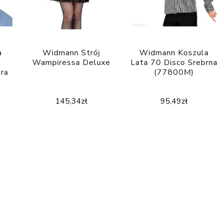
a
Widmann Strój
Widmann Koszula
Wampiressa Deluxe
Lata 70 Disco Srebrna
ra
(77800M)
145,34
zł
95,49
zł