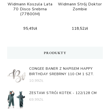
Widmann Koszula Lata
Widmann Strój Doktor
70 Disco Srebrna
Zombie
(77800M)
95,49
zł
118,52
zł
PRODUKTY
CONGEE BANER Z NAPISEM HAPPY
BIRTHDAY SREBRNY 110 CM 1 SZT.
10,99
ZŁ
ZESTAW STRÓJ KOTEK - 122/128 CM
69,99
ZŁ