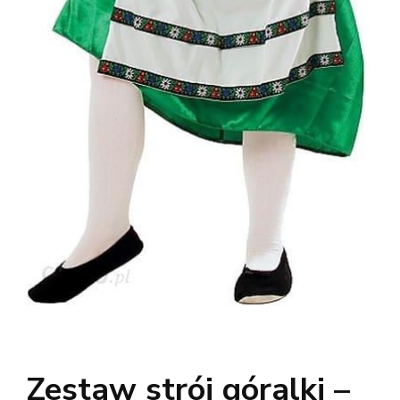
Zestaw strój góralki –