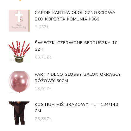
CARDIE KARTKA OKOLICZNOŚCIOWA
EKO KOPERTA KOMUNIA K060
9,65
ZŁ
ŚWIECZKI CZERWONE SERDUSZKA 10
SZT
66,71
ZŁ
PARTY DECO GLOSSY BALON OKRĄGŁY
RÓŻOWY 60CM
13,91
ZŁ
KOSTIUM MIŚ BRĄZOWY - L - 134/140
CM
75,89
ZŁ