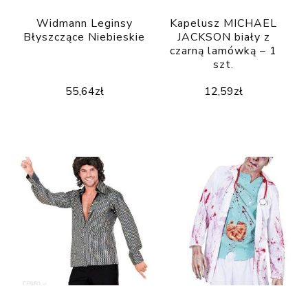
Widmann Leginsy
Kapelusz MICHAEL
Błyszczące Niebieskie
JACKSON biały z
czarną lamówką – 1
szt.
55,64
zł
12,59
zł