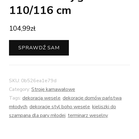
110/116 cm
104,99
zł
SPRAWDŹ SAM
SKU:
0b526ea1e79d
Category:
Stroje karnawałowe
Tags:
dekoracja wesele
,
dekoracje domów państwa
młodych
,
dekoracje styl boho wesele
,
kieliszki do
szampana dla pary młodej
,
terminarz weselny