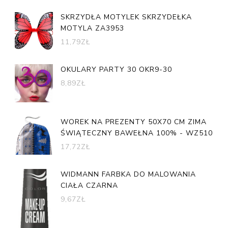
SKRZYDŁA MOTYLEK SKRZYDEŁKA
MOTYLA ZA3953
11,79
ZŁ
OKULARY PARTY 30 OKR9-30
8,89
ZŁ
WOREK NA PREZENTY 50X70 CM ZIMA
ŚWIĄTECZNY BAWEŁNA 100% - WZ510
17,72
ZŁ
WIDMANN FARBKA DO MALOWANIA
CIAŁA CZARNA
9,67
ZŁ