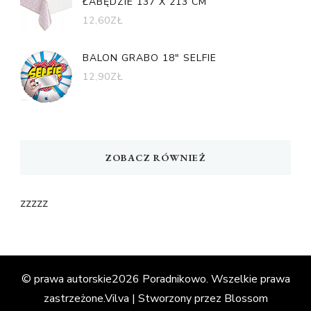
ŁABĘDZIE 137 X 213 CM
12,60
ZŁ
BALON GRABO 18" SELFIE
12,90
ZŁ
ZOBACZ RÓWNIEŻ
zzzzz
© prawa autorskie2026
Poradnikowo
. Wszelkie prawa
zastrzeżone.
Vilva | Stworzony przez
Blossom