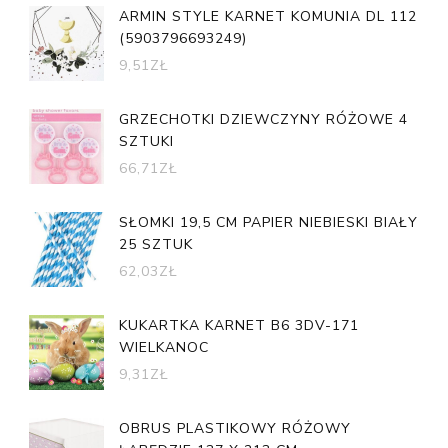
ARMIN STYLE KARNET KOMUNIA DL 112
(5903796693249)
9,51
ZŁ
GRZECHOTKI DZIEWCZYNY RÓŻOWE 4
SZTUKI
66,71
ZŁ
SŁOMKI 19,5 CM PAPIER NIEBIESKI BIAŁY
25 SZTUK
62,03
ZŁ
KUKARTKA KARNET B6 3DV-171
WIELKANOC
9,31
ZŁ
OBRUS PLASTIKOWY RÓŻOWY