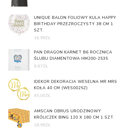
UNIQUE BALON FOLIOWY KULA HAPPY
BIRTHDAY PRZEZROCZYSTY 38 CM 1
SZT.
16,99
ZŁ
PAN DRAGON KARNET B6 ROCZNICA
ŚLUBU DIAMENTOWA HM200-2535
9,67
ZŁ
IDEKOR DEKORACJA WESELNA MR MRS
KOŁA 40 CM (WES0025Z)
45,00
ZŁ
AMSCAN OBRUS URODZINOWY
KRÓLICZEK BING 120 X 180 CM 1 SZT.
18,99
ZŁ