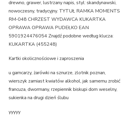
drewno, grawer, lustrzany napis, styl: skandynawski,
nowoczesny, tradycyjny. TYTUŁ RAMKA MOMENTS
RM-048 CHRZEST WYDAWCA KUKARTKA
OPRAWA OPRAWA PUDEŁKO EAN
5901924476054 Znajdź podobne według klucza:
KUKARTKA (455248)
Kartki okolicznościowe i zaproszenia
u garncarzy, żarówki na sznurze, zlotnik poznan,
wierszyk zamiast kwiatów alkohol, jak samemu zrobić
francuza, dwormany, rzepiennik biskupi dom weselny,
sukienka na drugi dzień ślubu
yyyyy