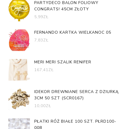
PARTYDECO BALON FOLIOWY
CONGRATS! 45CM ZŁOTY
5,99
ZŁ
FERNANDO KARTKA WIELKANOC 05
7,83
ZŁ
MERI MERI SZALIK RENIFER
167,41
ZŁ
IDEKOR DREWNIANE SERCA Z DZIURKĄ
3CM 50 SZT (SCR0167)
10,00
ZŁ
PŁATKI RÓŻ BIAŁE 100 SZT. PŁRD100-
008