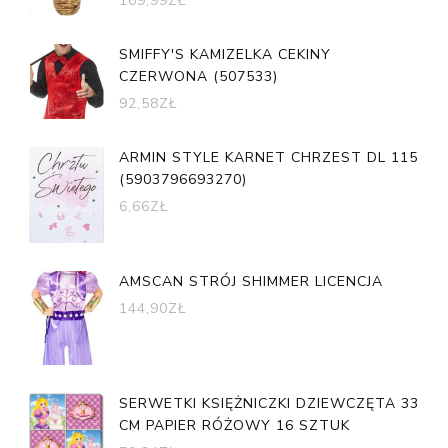
109,99
ZŁ
SMIFFY'S KAMIZELKA CEKINY
CZERWONA (507533)
92,58
ZŁ
ARMIN STYLE KARNET CHRZEST DL 115
(5903796693270)
6,66
ZŁ
AMSCAN STRÓJ SHIMMER LICENCJA
144,90
ZŁ
SERWETKI KSIĘŻNICZKI DZIEWCZĘTA 33
CM PAPIER RÓŻOWY 16 SZTUK