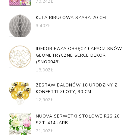
70,24
ZŁ
KULA BIBUŁOWA SZARA 20 CM
3,40
ZŁ
IDEKOR BAZA OBRĘCZ ŁAPACZ SNÓW
GEOMETRYCZNE SERCE DEKOR
(SNO0043)
18,00
ZŁ
ZESTAW BALONÓW 18 URODZINY Z
KONFETTI ZŁOTY, 30 CM
12,90
ZŁ
NUOVA SERWETKI STOŁOWE R2S 20
SZT. 414 JARB
21,00
ZŁ