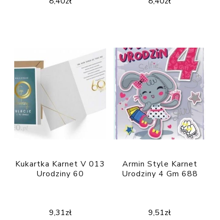
8,40
zł
8,40
zł
Kukartka Karnet V 013
Armin Style Karnet
Urodziny 60
Urodziny 4 Gm 688
9,31
zł
9,51
zł