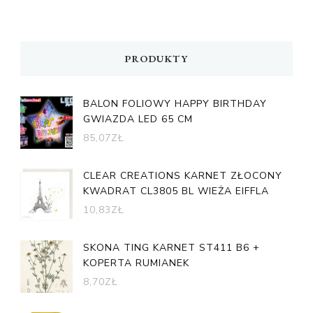
PRODUKTY
BALON FOLIOWY HAPPY BIRTHDAY
GWIAZDA LED 65 CM
85,07
ZŁ
CLEAR CREATIONS KARNET ZŁOCONY
KWADRAT CL3805 BL WIEŻA EIFFLA
10,83
ZŁ
SKONA TING KARNET ST411 B6 +
KOPERTA RUMIANEK
8,70
ZŁ