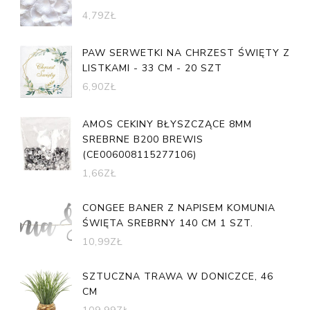
4,79
ZŁ
PAW SERWETKI NA CHRZEST ŚWIĘTY Z
LISTKAMI - 33 CM - 20 SZT
6,90
ZŁ
AMOS CEKINY BŁYSZCZĄCE 8MM
SREBRNE B200 BREWIS
(CE006008115277106)
1,66
ZŁ
CONGEE BANER Z NAPISEM KOMUNIA
ŚWIĘTA SREBRNY 140 CM 1 SZT.
10,99
ZŁ
SZTUCZNA TRAWA W DONICZCE, 46
CM