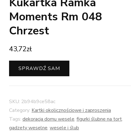
Kukartka Ramka
Moments Rm 048
Chrzest
43,72
zł
SPRAWDŹ SAM
SKU:
2b94b9ce58ac
Category:
Kartki okolicznościowe i zaproszenia
Tags:
dekoracja domu wesele
,
figurki ślubne na tort
,
gadzety weselne
,
wesele i ślub