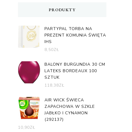
PRODUKTY
PARTYPAL TORBA NA
PREZENT KOMUNIA ŚWIĘTA
IHS
8,50
ZŁ
BALONY BURGUNDIA 30 CM
LATEKS BORDEAUX 100
SZTUK
118,38
ZŁ
AIR WICK ŚWIECA
ZAPACHOWA W SZKLE
JABŁKO I CYNAMON
(292137)
10,90
ZŁ