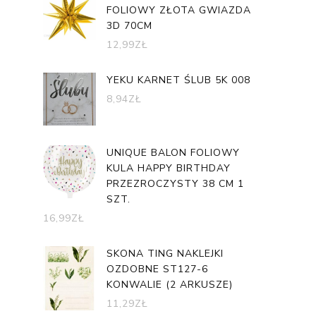
FOLIOWY ZŁOTA GWIAZDA
3D 70CM
12,99
ZŁ
YEKU KARNET ŚLUB 5K 008
8,94
ZŁ
UNIQUE BALON FOLIOWY
KULA HAPPY BIRTHDAY
PRZEZROCZYSTY 38 CM 1
SZT.
16,99
ZŁ
SKONA TING NAKLEJKI
OZDOBNE ST127-6
KONWALIE (2 ARKUSZE)
11,29
ZŁ