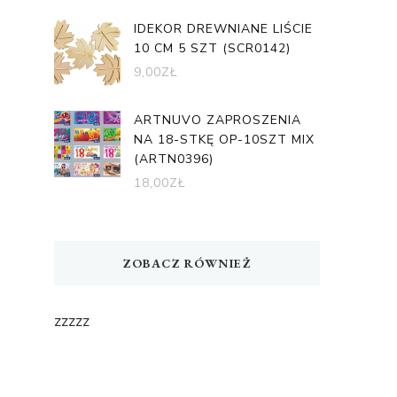
IDEKOR DREWNIANE LIŚCIE
10 CM 5 SZT (SCR0142)
9,00
ZŁ
ARTNUVO ZAPROSZENIA
NA 18-STKĘ OP-10SZT MIX
(ARTN0396)
18,00
ZŁ
ZOBACZ RÓWNIEŻ
zzzzz