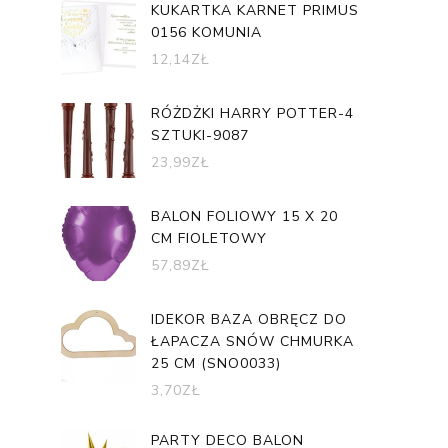
KUKARTKA KARNET PRIMUS
0156 KOMUNIA
12,14
ZŁ
RÓŻDŻKI HARRY POTTER-4
SZTUKI-9087
23,99
ZŁ
BALON FOLIOWY 15 X 20
CM FIOLETOWY
57,89
ZŁ
IDEKOR BAZA OBRĘCZ DO
ŁAPACZA SNÓW CHMURKA
25 CM (SNO0033)
3,70
ZŁ
PARTY DECO BALON