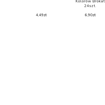
Kolorów Broka
24szt.
4,49
zł
6,90
zł