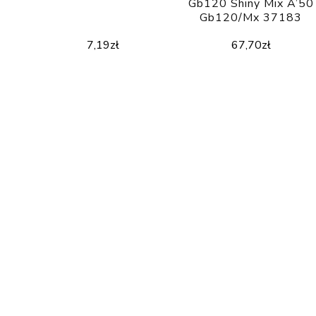
t
Gb120 Shiny Mix A’50
Gb120/Mx 37183
7,19
zł
67,70
zł