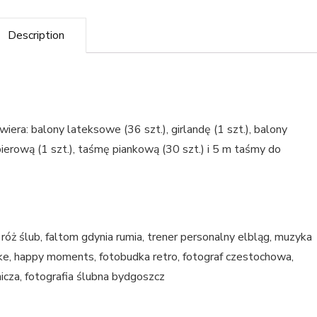
Description
era: balony lateksowe (36 szt.), girlandę (1 szt.), balony
apierową (1 szt.), taśmę piankową (30 szt.) i 5 m taśmy do
róż ślub, faltom gdynia rumia, trener personalny elbląg, muzyka
nke, happy moments, fotobudka retro, fotograf czestochowa,
icza, fotografia ślubna bydgoszcz