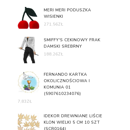
MERI MERI PODUSZKA
WISIENKI
271,56
ZŁ
SMIFFY'S CEKINOWY FRAK
DAMSKI SREBRNY
188,26
ZŁ
FERNANDO KARTKA
OKOLICZNOŚCIOWA I
KOMUNIA 01
(5907610234076)
7,83
ZŁ
IDEKOR DREWNIANE LIŚCIE
KLON WIELKI 5 CM 10 SZT
(SCR0164)