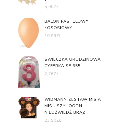
5,00
ZŁ
BALON PASTELOWY
ŁOSOSIOWY
19,99
ZŁ
ŚWIECZKA URODZINOWA
CYFERKA SF 555
2,76
ZŁ
WIDMANN ZESTAW MISIA
MIŚ USZY+OGON
NIEDŹWIEDŹ BRĄZ
23,90
ZŁ