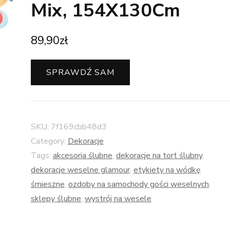
Mix, 154X130Cm
89,90
zł
SPRAWDŹ SAM
SKU:
7f169cbb48d3
Category:
Dekoracje
Tags:
akcesoria ślubne
,
dekoracje na tort ślubny
,
dekoracje weselne glamour
,
etykiety na wódkę
śmieszne
,
ozdoby na samochody gości weselnych
,
sklepy ślubne
,
wystrój na wesele