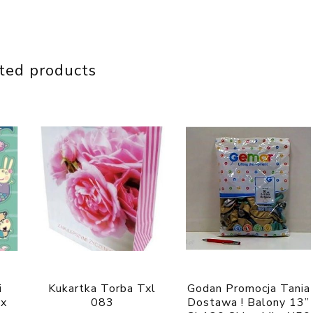
ted products
i
Kukartka Torba Txl
Godan Promocja Tania
ix
083
Dostawa ! Balony 13”