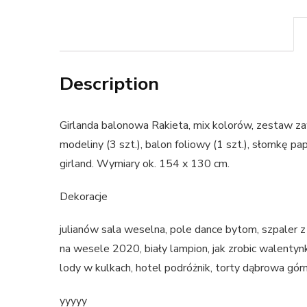
Description
Girlanda balonowa Rakieta, mix kolorów, zestaw zawi
modeliny (3 szt.), balon foliowy (1 szt.), słomkę p
girland. Wymiary ok. 154 x 130 cm.
Dekoracje
julianów sala weselna, pole dance bytom, szpaler z 
na wesele 2020, biały lampion, jak zrobic walenty
lody w kulkach, hotel podróżnik, torty dąbrowa górn
yyyyy