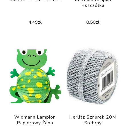
Pszczółka
4,49
zł
8,50
zł
Widmann Lampion
Herlitz Sznurek 20M
Papierowy Żaba
Srebrny