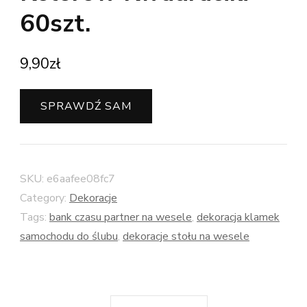
60szt.
9,90
zł
SPRAWDŹ SAM
SKU:
e6aafee08fc7
Category:
Dekoracje
Tags:
bank czasu partner na wesele
,
dekoracja klamek
samochodu do ślubu
,
dekoracje stołu na wesele