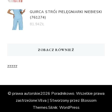
GUIRCA STRÓJ PIELĘGNIARKI NIEBIESKI
(761274)
81,94
ZŁ
ZOBACZ RÓWNIEŻ
zzzzz
© prawa autorskie2026
Poradnikowo
. Wszelkie prawa
zastrzeżone.
Vilva | Stworzony przez
Blossom
Themes
.Silnik:
WordPress