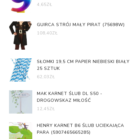
4,65
ZŁ
GUIRCA STRÓJ MAŁY PIRAT (75698W)
108,40
ZŁ
SŁOMKI 19,5 CM PAPIER NIEBIESKI BIAŁY
25 SZTUK
62,03
ZŁ
MAK KARNET ŚLUB DL S50 -
DROGOWSKAZ MIŁOŚĆ
12,45
ZŁ
HENRY KARNET B6 ŚLUB UCIEKAJĄCA
PARA (5907465665285)