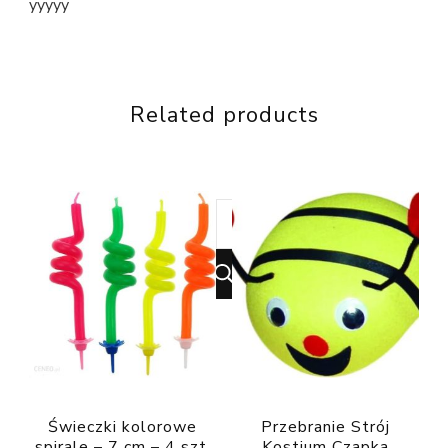
yyyyy
Related products
Looking
for
Something?
Świeczki kolorowe
Przebranie Strój
spirale – 7 cm – 4 szt.
Kostium Czapka