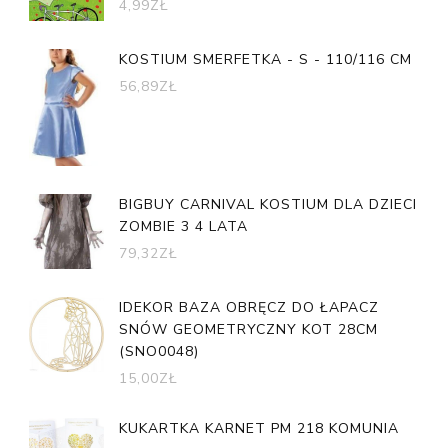
4,99
ZŁ
KOSTIUM SMERFETKA - S - 110/116 CM
56,89
ZŁ
BIGBUY CARNIVAL KOSTIUM DLA DZIECI
ZOMBIE 3 4 LATA
79,32
ZŁ
IDEKOR BAZA OBRĘCZ DO ŁAPACZ
SNÓW GEOMETRYCZNY KOT 28CM
(SNO0048)
15,00
ZŁ
KUKARTKA KARNET PM 218 KOMUNIA