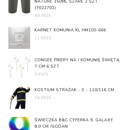
NATURE 350ML SZARE 2 SZT.
(7022701)
49,99
ZŁ
KARNET KOMUNIA KL HM100-666
11,80
ZŁ
CONGEE PIKERY NA I KOMUNIĘ ŚWIĘTĄ
7 CM 6 SZT
5,49
ZŁ
KOSTIUM STRAŻAK - S - 110/116 CM
74,99
ZŁ
ŚWIECZKA B&C CYFERKA 9, GALAXY,
8,0 CM /GODAN