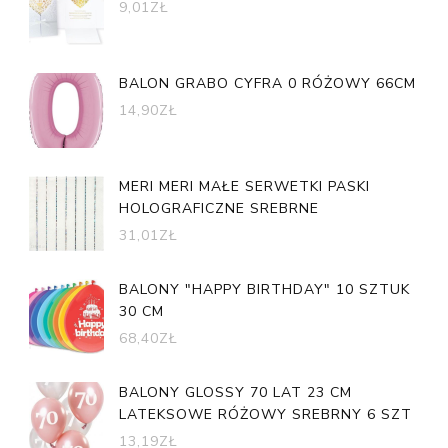
9,01
ZŁ
BALON GRABO CYFRA 0 RÓŻOWY 66CM
14,90
ZŁ
MERI MERI MAŁE SERWETKI PASKI
HOLOGRAFICZNE SREBRNE
31,01
ZŁ
BALONY "HAPPY BIRTHDAY" 10 SZTUK
30 CM
68,40
ZŁ
BALONY GLOSSY 70 LAT 23 CM
LATEKSOWE RÓŻOWY SREBRNY 6 SZT
13,19
ZŁ