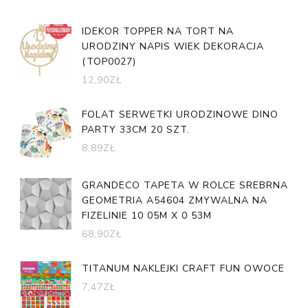
IDEKOR TOPPER NA TORT NA
URODZINY NAPIS WIEK DEKORACJA
(TOP0027)
12,90
ZŁ
FOLAT SERWETKI URODZINOWE DINO
PARTY 33CM 20 SZT.
8,89
ZŁ
GRANDECO TAPETA W ROLCE SREBRNA
GEOMETRIA A54604 ZMYWALNA NA
FIZELINIE 10 05M X 0 53M
68,90
ZŁ
TITANUM NAKLEJKI CRAFT FUN OWOCE
7,47
ZŁ