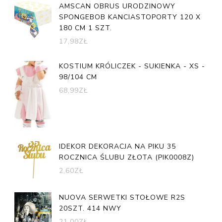
AMSCAN OBRUS URODZINOWY
SPONGEBOB KANCIASTOPORTY 120 X
180 CM 1 SZT.
17,98
ZŁ
KOSTIUM KRÓLICZEK - SUKIENKA - XS -
98/104 CM
68,99
ZŁ
IDEKOR DEKORACJA NA PIKU 35
ROCZNICA ŚLUBU ZŁOTA (PIK0008Z)
2,60
ZŁ
NUOVA SERWETKI STOŁOWE R2S
20SZT. 414 NWY
21,00
ZŁ