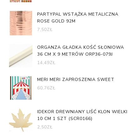
PARTYPAL WSTĄŻKA METALICZNA
ROSE GOLD 92M
7,50
ZŁ
ORGANZA GŁADKA KOŚĆ SŁONIOWA
36 CM X 9 METRÓW ORP36-079J
14,49
ZŁ
MERI MERI ZAPROSZENIA SWEET
60,76
ZŁ
IDEKOR DREWNIANY LIŚĆ KLON WIELKI
10 CM 1 SZT (SCR0166)
2,50
ZŁ