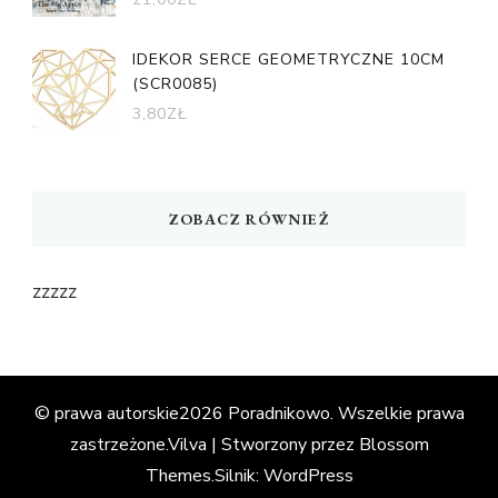
IDEKOR SERCE GEOMETRYCZNE 10CM
(SCR0085)
3,80
ZŁ
ZOBACZ RÓWNIEŻ
zzzzz
© prawa autorskie2026
Poradnikowo
. Wszelkie prawa
zastrzeżone.
Vilva | Stworzony przez
Blossom
Themes
.Silnik:
WordPress