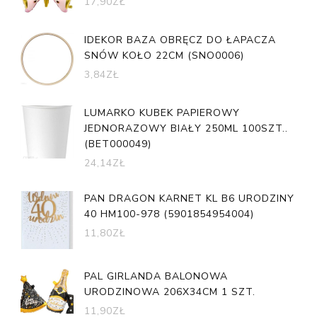
17,90
ZŁ
IDEKOR BAZA OBRĘCZ DO ŁAPACZA
SNÓW KOŁO 22CM (SNO0006)
3,84
ZŁ
LUMARKO KUBEK PAPIEROWY
JEDNORAZOWY BIAŁY 250ML 100SZT..
(BET000049)
24,14
ZŁ
PAN DRAGON KARNET KL B6 URODZINY
40 HM100-978 (5901854954004)
11,80
ZŁ
PAL GIRLANDA BALONOWA
URODZINOWA 206X34CM 1 SZT.
11,90
ZŁ