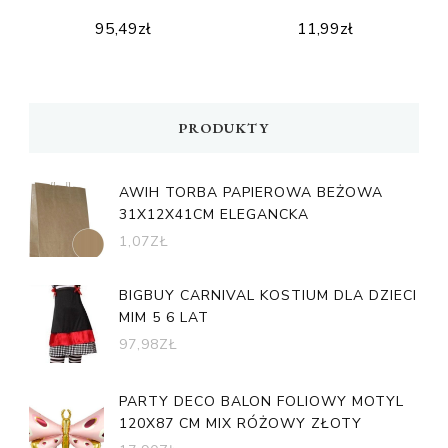
95,49
zł
11,99
zł
PRODUKTY
AWIH TORBA PAPIEROWA BEŻOWA
31X12X41CM ELEGANCKA
1,07
ZŁ
BIGBUY CARNIVAL KOSTIUM DLA DZIECI
MIM 5 6 LAT
97,98
ZŁ
PARTY DECO BALON FOLIOWY MOTYL
120X87 CM MIX RÓŻOWY ZŁOTY