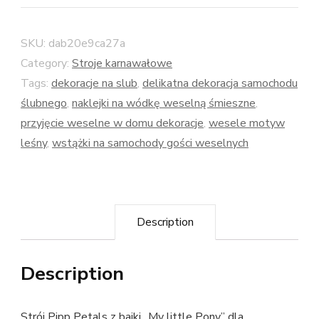
SKU:
dab20e9ca27a
Category:
Stroje karnawałowe
Tags:
dekoracje na slub
,
delikatna dekoracja samochodu
ślubnego
,
naklejki na wódkę weselną śmieszne
,
przyjęcie weselne w domu dekoracje
,
wesele motyw
leśny
,
wstążki na samochody gości weselnych
Description
Description
Strój Pipp Petals z bajki „My little Pony” dla