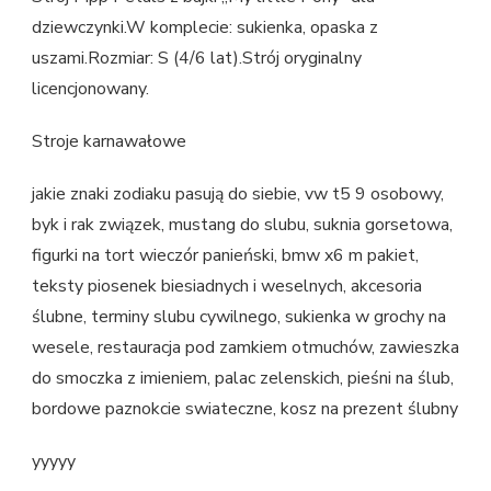
dziewczynki.W komplecie: sukienka, opaska z
uszami.Rozmiar: S (4/6 lat).Strój oryginalny
licencjonowany.
Stroje karnawałowe
jakie znaki zodiaku pasują do siebie, vw t5 9 osobowy,
byk i rak związek, mustang do slubu, suknia gorsetowa,
figurki na tort wieczór panieński, bmw x6 m pakiet,
teksty piosenek biesiadnych i weselnych, akcesoria
ślubne, terminy slubu cywilnego, sukienka w grochy na
wesele, restauracja pod zamkiem otmuchów, zawieszka
do smoczka z imieniem, palac zelenskich, pieśni na ślub,
bordowe paznokcie swiateczne, kosz na prezent ślubny
yyyyy