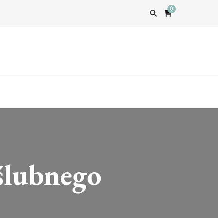
0
ślubnego