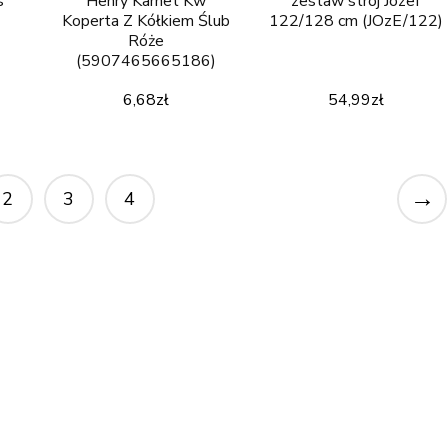
s
Henry Karnet Kw
zestaw strój Józef
Koperta Z Kółkiem Ślub
122/128 cm (JOzE/122)
Róże
(5907465665186)
6,68
zł
54,99
zł
→
2
3
4