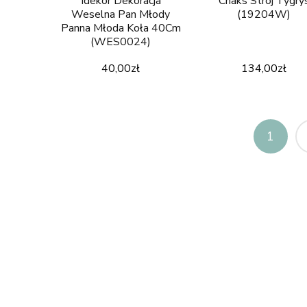
Idekor Dekoracja
Chaks Strój Tygry
Weselna Pan Młody
(19204W)
Panna Młoda Koła 40Cm
(WES0024)
40,00
zł
134,00
zł
1