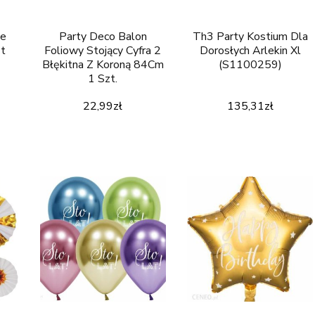
we
Party Deco Balon
Th3 Party Kostium Dla
zt
Foliowy Stojący Cyfra 2
Dorosłych Arlekin Xl
Błękitna Z Koroną 84Cm
(S1100259)
1 Szt.
22,99
zł
135,31
zł