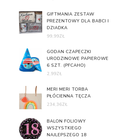
GIFTMANIA ZESTAW
PREZENTOWY DLA BABCI I
DZIADKA
99,99
ZŁ
GODAN CZAPECZKI
URODZINOWE PAPIEROWE
6 SZT. (PFCAHO)
2,99
ZŁ
MERI MERI TORBA
PŁÓCIENNA TĘCZA
234,36
ZŁ
BALON FOLIOWY
WSZYSTKIEGO
NAJLEPSZEGO 18