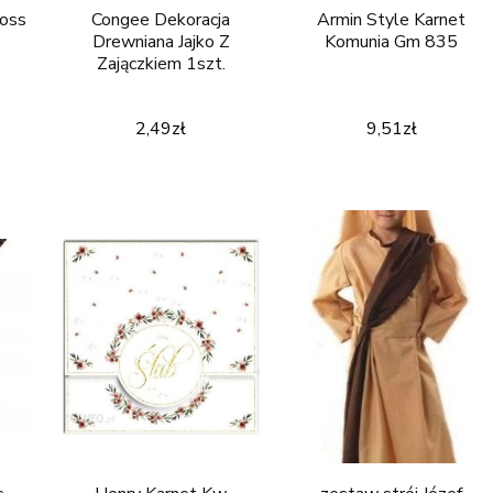
Boss
Congee Dekoracja
Armin Style Karnet
Drewniana Jajko Z
Komunia Gm 835
Zajączkiem 1szt.
2,49
zł
9,51
zł