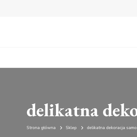
delikatna dek
Strona główna
Sklep
delikatna dekoracja sam