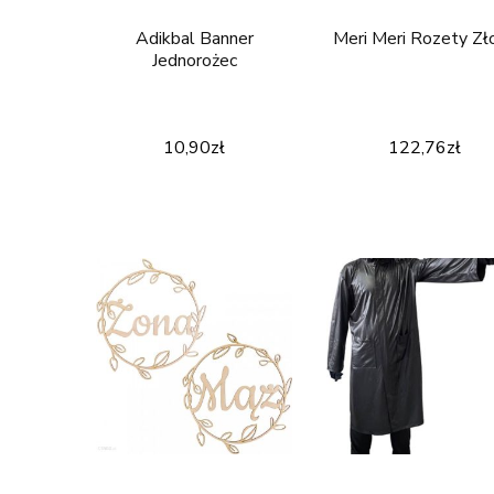
Adikbal Banner
Meri Meri Rozety Zł
Jednorożec
10,90
zł
122,76
zł