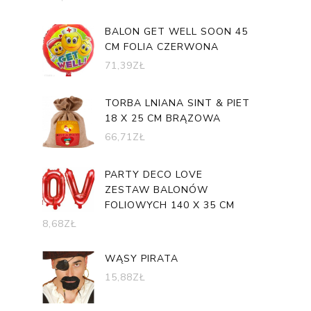
BALON GET WELL SOON 45
CM FOLIA CZERWONA
71,39
ZŁ
TORBA LNIANA SINT & PIET
18 X 25 CM BRĄZOWA
66,71
ZŁ
PARTY DECO LOVE
ZESTAW BALONÓW
FOLIOWYCH 140 X 35 CM
8,68
ZŁ
WĄSY PIRATA
15,88
ZŁ