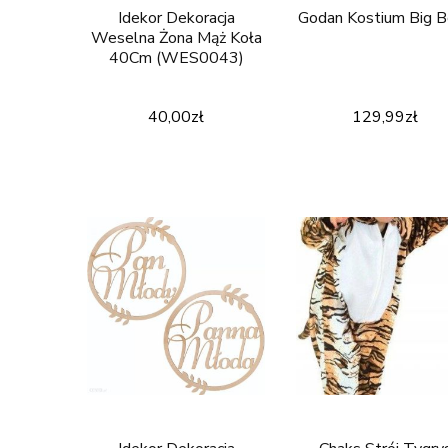
Idekor Dekoracja
Godan Kostium Big 
Weselna Żona Mąż Koła
40Cm (WES0043)
40,00
zł
129,99
zł