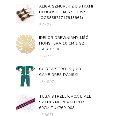
ALIGA SZNUREK Z LISTKAMI
DŁUGOŚĆ 3 M SZL 1957
(QO386821717943961)
5,24
ZŁ
IDEKOR DREWNIANY LIŚĆ
MONSTERA 10 CM 1 SZT
(SCR0150)
2,50
ZŁ
GUIRCA STRÓJ SQUID
GAME DRES DAMSKI
134,90
ZŁ
TUBA STRZELAJĄCA BIAŁE
SZTUCZNE PŁATKI RÓŻ
60CM TUKP60-008
17,99
ZŁ