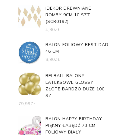
IDEKOR DREWNIANE
ROMBY 9CM 10 SZT
(SCR0192)
4,80
ZŁ
BALON FOLIOWY BEST DAD
46 CM
8,90
ZŁ
BELBALL BALONY
LATEKSOWE GLOSSY
ZŁOTE BARDZO DUŻE 100
SZT.
79,99
ZŁ
BALON HAPPY BIRTHDAY
PIĘKNY ŁABĘDŹ 73 CM
FOLIOWY BIAŁY