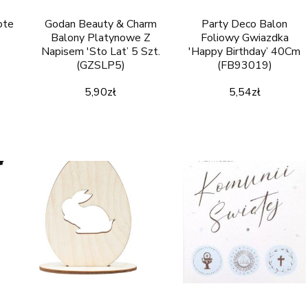
ote
Godan Beauty & Charm
Party Deco Balon
Balony Platynowe Z
Foliowy Gwiazdka
Napisem 'Sto Lat’ 5 Szt.
'Happy Birthday’ 40Cm
(GZSLP5)
(FB93019)
5,90
zł
5,54
zł