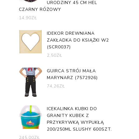
URODZINY 45 CM HEL
CZARNY RÓŻOWY
14,90
ZŁ
IDEKOR DREWNIANA
ZAKŁADKA DO KSIĄŻKI W2
(SCR0037)
2,50
ZŁ
GUIRCA STRÓJ MAŁA
MARYNARZ (7572926)
74,26
ZŁ
ICEKALINKA KUBKI DO
GRANITY KUBEK Z
PRZYKRYWKĄ WYPUKŁĄ
200/250ML SLUSHY 600SZT.
245,00
ZŁ