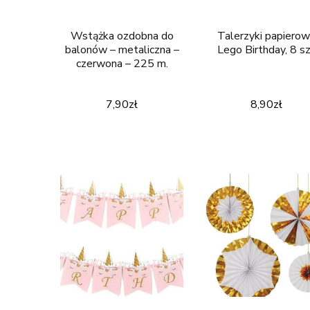
Wstążka ozdobna do
Talerzyki papiero
balonów – metaliczna –
Lego Birthday, 8 s
czerwona – 225 m.
7,90
zł
8,90
zł