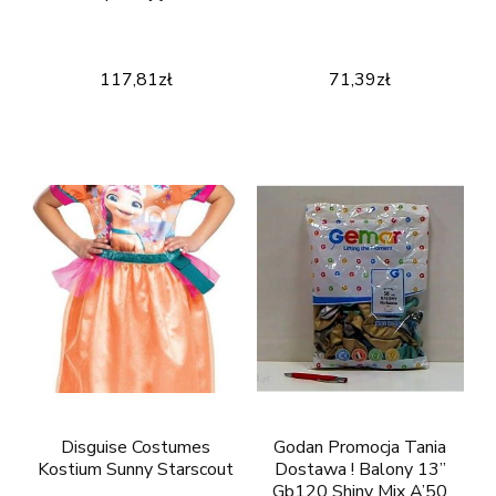
117,81
zł
71,39
zł
Disguise Costumes
Godan Promocja Tania
Kostium Sunny Starscout
Dostawa ! Balony 13”
Gb120 Shiny Mix A’50