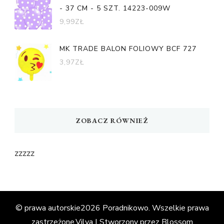
- 37 CM - 5 SZT. 14223-009W
9,99
ZŁ
MK TRADE BALON FOLIOWY BCF 727
3,97
ZŁ
ZOBACZ RÓWNIEŻ
zzzzz
© prawa autorskie2026
Poradnikowo
. Wszelkie prawa
zastrzeżone.
Vilva | Stworzony przez
Blossom