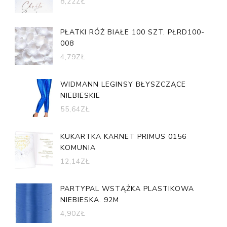
8,22
ZŁ
PŁATKI RÓŻ BIAŁE 100 SZT. PŁRD100-
008
4,79
ZŁ
WIDMANN LEGINSY BŁYSZCZĄCE
NIEBIESKIE
55,64
ZŁ
KUKARTKA KARNET PRIMUS 0156
KOMUNIA
12,14
ZŁ
PARTYPAL WSTĄŻKA PLASTIKOWA
NIEBIESKA. 92M
4,90
ZŁ