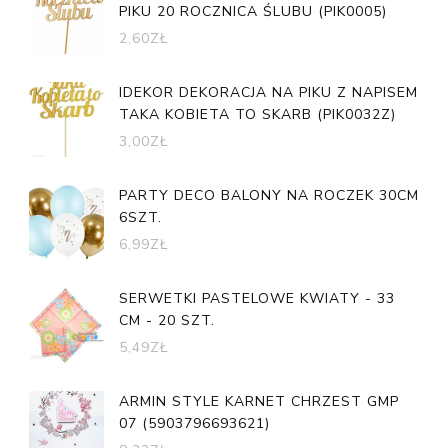
PIKU 20 ROCZNICA ŚLUBU (PIK0005)
2,60
ZŁ
IDEKOR DEKORACJA NA PIKU Z NAPISEM
TAKA KOBIETA TO SKARB (PIK0032Z)
3,00
ZŁ
PARTY DECO BALONY NA ROCZEK 30CM
6SZT.
6,99
ZŁ
SERWETKI PASTELOWE KWIATY - 33
CM - 20 SZT.
5,49
ZŁ
ARMIN STYLE KARNET CHRZEST GMP
07 (5903796693621)