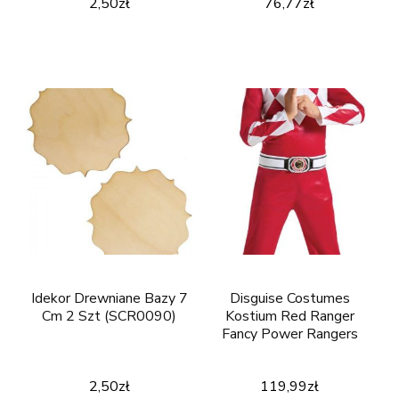
2,50
zł
76,77
zł
Idekor Drewniane Bazy 7
Disguise Costumes
Cm 2 Szt (SCR0090)
Kostium Red Ranger
Fancy Power Rangers
2,50
zł
119,99
zł