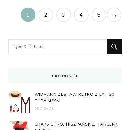
→
1
2
3
4
5
Looking
for
Something?
PRODUKTY
WIDMANN ZESTAW RETRO Z LAT 20
TYCH MĘSKI
107,05
ZŁ
CHAKS STRÓJ HISZPAŃSKIEJ TANCERKI