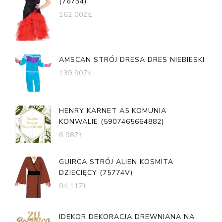
(76734)
162,00
ZŁ
AMSCAN STRÓJ DRESA DRES NIEBIESKI
139,90
ZŁ
HENRY KARNET A5 KOMUNIA
KONWALIE (5907465664882)
6,98
ZŁ
GUIRCA STRÓJ ALIEN KOSMITA
DZIECIĘCY (75774V)
94,11
ZŁ
IDEKOR DEKORACJA DREWNIANA NA