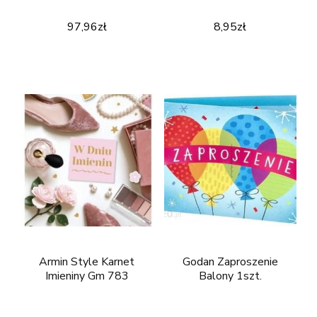
97,96
zł
8,95
zł
Armin Style Karnet
Godan Zaproszenie
Imieniny Gm 783
Balony 1szt.