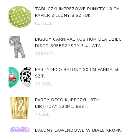
TABLICZKI IMPREZOWE PUNKTY 18 CM
PAPIER ZIELONY 8 SZTUK
61,72
ZŁ
BIGBUY CARNIVAL KOSTIUM DLA DZIECI
DISCO SREBRZYSTY 3 4 LATA
106,30
ZŁ
PARTYDECO BALONY 30 CM FARMA 50
SZT.
38,99
ZŁ
PARTY DECO KUBECZKI 18TH
BIRTHDAY 220ML, 6SZT.
7,53
ZŁ
BALONY LAWENDOWE W BIAŁE KROPKI