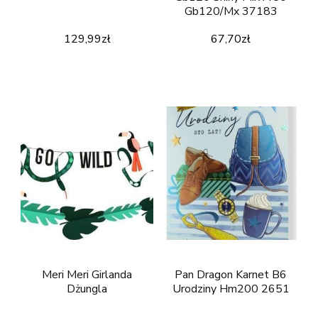
Gb120/Mx 37183
129,99
zł
67,70
zł
Meri Meri Girlanda
Pan Dragon Karnet B6
Dżungla
Urodziny Hm200 2651