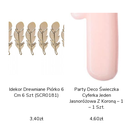
Idekor Drewniane Piórko 6
Party Deco Świeczka
Cm 6 Szt (SCR0181)
Cyferka Jeden
Jasnoróżowa Z Koroną – 1
– 1 Szt.
3,40
zł
4,60
zł