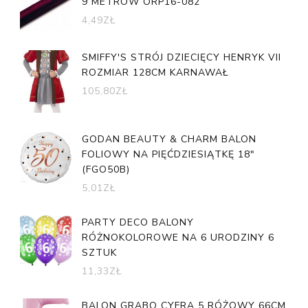
9 METRÓW ORP16-082
4,49
ZŁ
SMIFFY'S STRÓJ DZIECIĘCY HENRYK VII
ROZMIAR 128CM KARNAWAŁ
105,80
ZŁ
GODAN BEAUTY & CHARM BALON
FOLIOWY NA PIĘĆDZIESIĄTKĘ 18"
(FGO50B)
5,01
ZŁ
PARTY DECO BALONY
RÓŻNOKOLOROWE NA 6 URODZINY 6
SZTUK
11,33
ZŁ
BALON GRABO CYFRA 5 RÓŻOWY 66CM