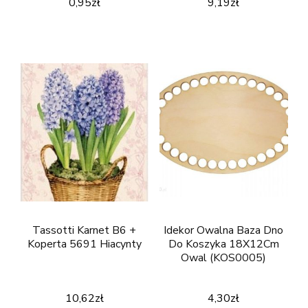
0,95
zł
9,19
zł
Tassotti Karnet B6 +
Idekor Owalna Baza Dno
Koperta 5691 Hiacynty
Do Koszyka 18X12Cm
Owal (KOS0005)
10,62
zł
4,30
zł