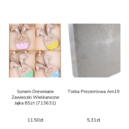
Sonem Drewniane
Torba Prezentowa Am19
Zawieszki Wielkanocne
Jajka 8Szt (713631)
11,50
zł
5,31
zł