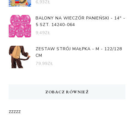
6,93
ZŁ
BALONY NA WIECZÓR PANIEŃSKI - 14" -
5 SZT. 14240-064
9,49
ZŁ
ZESTAW STRÓJ MAŁPKA - M - 122/128
CM
79,99
ZŁ
ZOBACZ RÓWNIEŻ
zzzzz