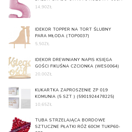
14,90
ZŁ
IDEKOR TOPPER NA TORT ŚLUBNY
PARA MŁODA (TOP0037)
5,50
ZŁ
IDEKOR DREWNIANY NAPIS KSIĘGA
GOŚCI FIKUŚNA CZCIONKA (WES0064)
20,00
ZŁ
KUKARTKA ZAPROSZENIE ZP 019
KOMUNIA (5 SZT ) (5901924478225)
10,65
ZŁ
TUBA STRZELAJĄCA BORDOWE
SZTUCZNE PŁATKI RÓŻ 60CM TUKP60-