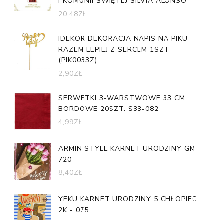
I KOMUNII ŚWIĘTEJ SILVIA ALONSO
20,48
ZŁ
IDEKOR DEKORACJA NAPIS NA PIKU
RAZEM LEPIEJ Z SERCEM 1SZT
(PIK0033Z)
2,90
ZŁ
SERWETKI 3-WARSTWOWE 33 CM
BORDOWE 20SZT. S33-082
4,99
ZŁ
ARMIN STYLE KARNET URODZINY GM
720
8,40
ZŁ
YEKU KARNET URODZINY 5 CHŁOPIEC
2K - 075