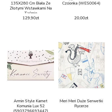
135X280 Cm Biała Ze
Czcionka (WES0064)
Złotymi Wstawkami Na
Taśmie
129,90
zł
20,00
zł
Armin Style Karnet
Meri Meri Duże Serwetki
Komunia Lux 52
Rycerze
(5903796693447)