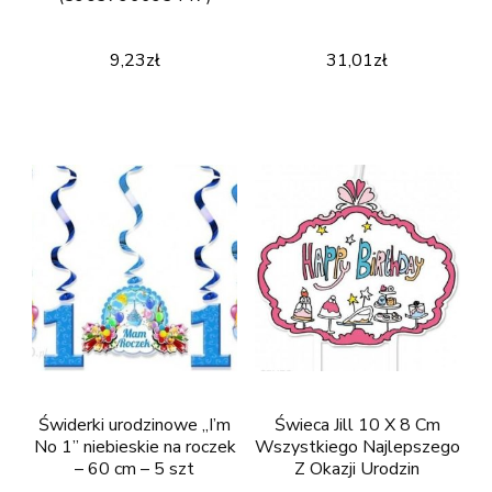
9,23
zł
31,01
zł
Świderki urodzinowe „I’m
Świeca Jill 10 X 8 Cm
No 1” niebieskie na roczek
Wszystkiego Najlepszego
– 60 cm – 5 szt
Z Okazji Urodzin