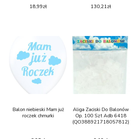
18,99
zł
130,21
zł
Balon niebieski Mam już
Aliga Zaciski Do Balonów
roczek chmurki
Op. 100 Szt Adb 6418
(QO388921718057812)