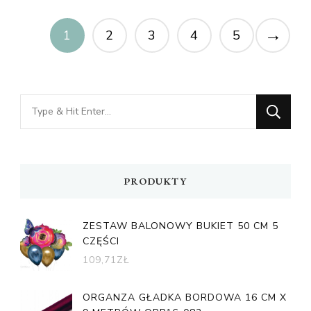
→
1
2
3
4
5
Looking
for
Something?
PRODUKTY
ZESTAW BALONOWY BUKIET 50 CM 5
CZĘŚCI
109,71
ZŁ
ORGANZA GŁADKA BORDOWA 16 CM X