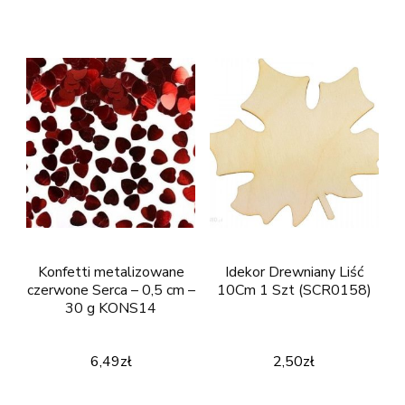
Konfetti metalizowane
Idekor Drewniany Liść
czerwone Serca – 0,5 cm –
10Cm 1 Szt (SCR0158)
30 g KONS14
6,49
zł
2,50
zł