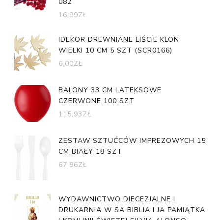
082
16,99
ZŁ
IDEKOR DREWNIANE LIŚCIE KLON
WIELKI 10 CM 5 SZT (SCR0166)
6,00
ZŁ
BALONY 33 CM LATEKSOWE
CZERWONE 100 SZT
115,93
ZŁ
ZESTAW SZTUĆCÓW IMPREZOWYCH 15
CM BIAŁY 18 SZT
67,86
ZŁ
WYDAWNICTWO DIECEZJALNE I
DRUKARNIA W SA BIBLIA I JA PAMIĄTKA