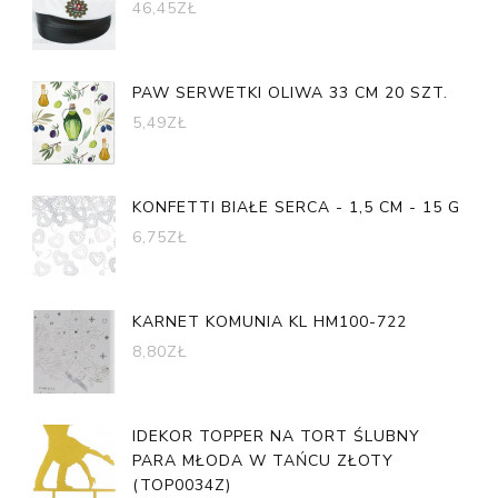
46,45
ZŁ
PAW SERWETKI OLIWA 33 CM 20 SZT.
5,49
ZŁ
KONFETTI BIAŁE SERCA - 1,5 CM - 15 G
6,75
ZŁ
KARNET KOMUNIA KL HM100-722
8,80
ZŁ
IDEKOR TOPPER NA TORT ŚLUBNY
PARA MŁODA W TAŃCU ZŁOTY
(TOP0034Z)