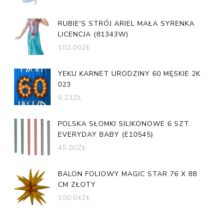
RUBIE'S STRÓJ ARIEL MAŁA SYRENKA
LICENCJA (81343W)
102,00
ZŁ
YEKU KARNET URODZINY 60 MĘSKIE 2K
023
6,23
ZŁ
POLSKA SŁOMKI SILIKONOWE 6 SZT.
EVERYDAY BABY (E10545)
45,00
ZŁ
BALON FOLIOWY MAGIC STAR 76 X 88
CM ZŁOTY
100,04
ZŁ