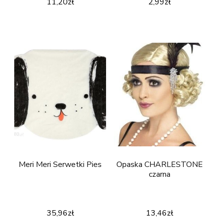
11,20
zł
2,99
zł
Meri Meri Serwetki Pies
Opaska CHARLESTONE
czarna
35,96
zł
13,46
zł