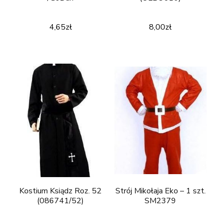
4,65
zł
8,00
zł
Kostium Ksiądz Roz. 52
Strój Mikołaja Eko – 1 szt.
(086741/52)
SM2379