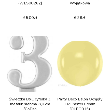
(WES0026Z)
Wyjątkowa
65,00
zł
6,38
zł
Świeczka B&C cyferka 3,
Party Deco Balon Okrągły
metalik srebrna, 8,0 cm
1M Pastel Cream
/GoDan
(OLBO016)