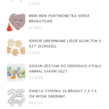
5,50
ZŁ
MERI MERI PORTMONETKA SERCE
BROKATOWE
97,96
ZŁ
IDEKOR DREWNIANE LIŚCIE KLON 7CM 5
SZT (SCR0161)
4,50
ZŁ
GODAN ZESTAW DO DEKORACJI STOŁU
ANIMAL SAFARI 5SZT.
15,30
ZŁ
ŚWIECA CYFERKA 25 BROKAT 7 X 7,5
CM WOSK SREBRNY
61,72
ZŁ