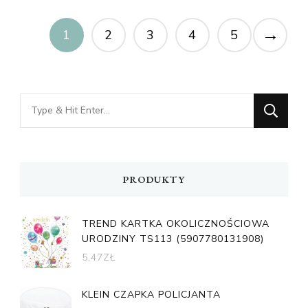
→
1
2
3
4
5
Looking
for
Something?
PRODUKTY
TREND KARTKA OKOLICZNOŚCIOWA
URODZINY TS113 (5907780131908)
5,47
ZŁ
KLEIN CZAPKA POLICJANTA