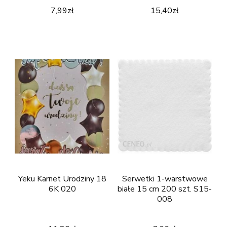
7,99
zł
15,40
zł
Yeku Karnet Urodziny 18
Serwetki 1-warstwowe
6K 020
białe 15 cm 200 szt. S15-
008