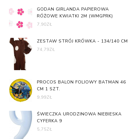
GODAN GIRLANDA PAPIEROWA
RÓŻOWE KWIATKI 2M (WMGPRK)
7,90
ZŁ
ZESTAW STRÓJ KRÓWKA - 134/140 CM
74,79
ZŁ
PROCOS BALON FOLIOWY BATMAN 46
CM 1 SZT.
9,99
ZŁ
ŚWIECZKA URODZINOWA NIEBIESKA
CYFERKA 9
5,75
ZŁ