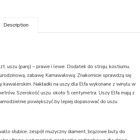
Description
t. uszu (parę) – prawe i lewe. Dodatek do stroju, kostiumu,
ę urodzinową, zabawę Karnawałową. Znakomicie sprawdzą się
y kawalerskim. Nakładki na uszy dla Elfa wykonane z winylu w
etrów, Szerokość uszu: około 5 centymetra. Uszy Elfa mają z
samodzielnie powiększyć by lepiej dopasować do uszu.
kawallo słubice, zespół muzyczny diament, brązowe buty do