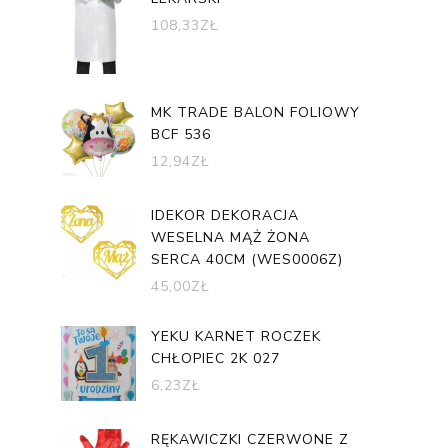
108,33
ZŁ
MK TRADE BALON FOLIOWY
BCF 536
12,94
ZŁ
IDEKOR DEKORACJA
WESELNA MĄŻ ŻONA
SERCA 40CM (WES0006Z)
45,00
ZŁ
YEKU KARNET ROCZEK
CHŁOPIEC 2K 027
6,23
ZŁ
RĘKAWICZKI CZERWONE Z