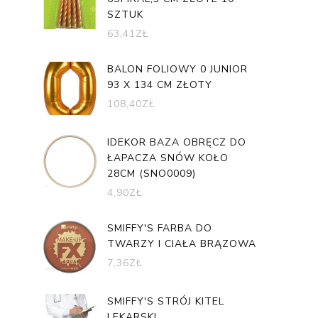
SZTUK
63,41
ZŁ
BALON FOLIOWY 0 JUNIOR
93 X 134 CM ZŁOTY
108,40
ZŁ
IDEKOR BAZA OBRĘCZ DO
ŁAPACZA SNÓW KOŁO
28CM (SNO0009)
4,90
ZŁ
SMIFFY'S FARBA DO
TWARZY I CIAŁA BRĄZOWA
7,36
ZŁ
SMIFFY'S STRÓJ KITEL
LEKARSKI