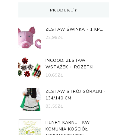
PRODUKTY
ZESTAW ŚWINKA - 1 KPL.
22,99
ZŁ
INCOOD. ZESTAW
WSTĄŻEK + ROZETKI
10,69
ZŁ
ZESTAW STRÓJ GÓRALKI -
134/140 CM
83,59
ZŁ
HENRY KARNET KW
KOMUNIA KOŚCIÓŁ