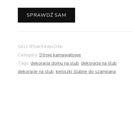
SPRAWDŹ SAM
SKU:
85de54dec04b
Category:
Stroje karnawałowe
Tags:
dekoracja domu na slub
,
dekoracja na ślub
,
dekoracje na slub
,
kieliszki ślubne do szampana