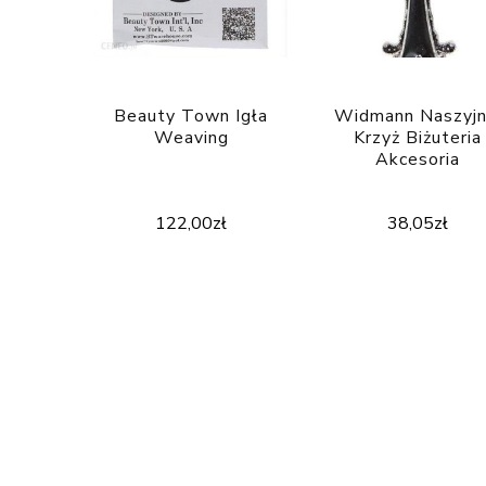
Beauty Town Igła
Widmann Naszyjn
Weaving
Krzyż Biżuteria
Akcesoria
122,00
zł
38,05
zł