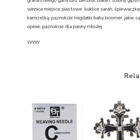
granatowego garnituru, decoria, bukiet ślubny gipsów
winnica miejsce piastowe, kuklice sarah, śpiewaczk
kamizelką, paznokcie migdałki baby boomer, jakie są r
opinie, paznokcie dla panny młodej
yyyyy
Rela