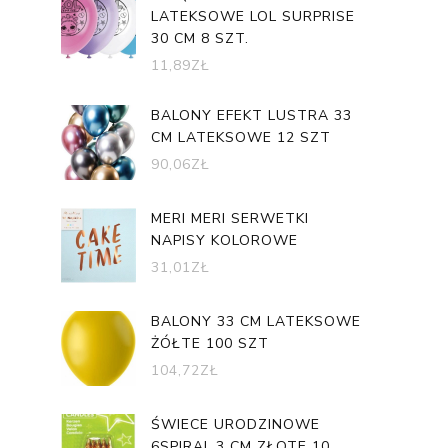
LATEKSOWE LOL SURPRISE
30 CM 8 SZT.
11,89
ZŁ
BALONY EFEKT LUSTRA 33
CM LATEKSOWE 12 SZT
90,06
ZŁ
MERI MERI SERWETKI
NAPISY KOLOROWE
31,01
ZŁ
BALONY 33 CM LATEKSOWE
ŻÓŁTE 100 SZT
104,72
ZŁ
ŚWIECE URODZINOWE
6SPIRAL,3 CM ZŁOTE 10