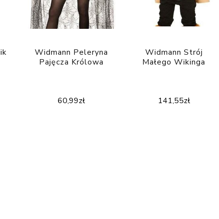
ik
Widmann Peleryna
Widmann Strój
Pajęcza Królowa
Małego Wikinga
60,99
zł
141,55
zł