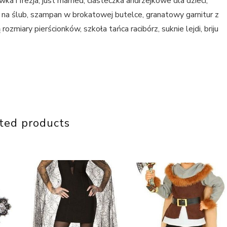
ka i frezja, just married, ciasteczka andrzejkowe dla dzieci,
a na ślub, szampan w brokatowej butelce, granatowy garnitur z
ozmiary pierścionków, szkoła tańca racibórz, suknie lejdi, briju
ted products