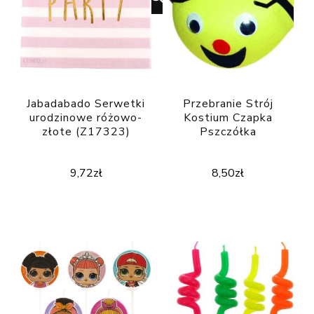
Jabadabado Serwetki
Przebranie Strój
urodzinowe różowo-
Kostium Czapka
złote (Z17323)
Pszczółka
9,72
zł
8,50
zł