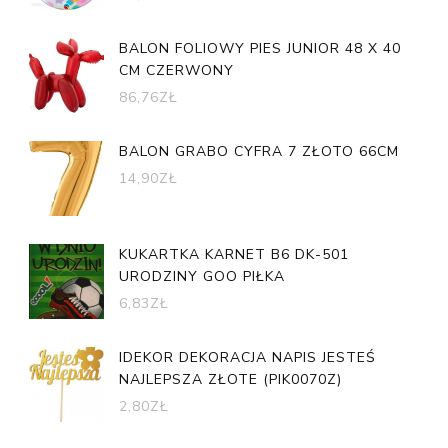
BALON FOLIOWY PIES JUNIOR 48 X 40
CM CZERWONY
86,76
ZŁ
BALON GRABO CYFRA 7 ZŁOTO 66CM
14,90
ZŁ
KUKARTKA KARNET B6 DK-501
URODZINY GOO PIŁKA
6,83
ZŁ
IDEKOR DEKORACJA NAPIS JESTEŚ
NAJLEPSZA ZŁOTE (PIK0070Z)
2,80
ZŁ