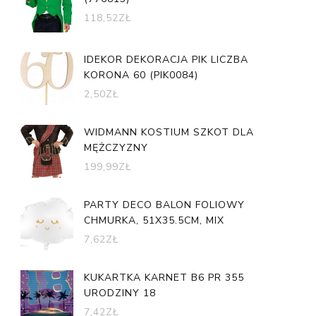
118,52
ZŁ
IDEKOR DEKORACJA PIK LICZBA
KORONA 60 (PIK0084)
2,50
ZŁ
WIDMANN KOSTIUM SZKOT DLA
MĘŻCZYZNY
199,99
ZŁ
PARTY DECO BALON FOLIOWY
CHMURKA, 51X35.5CM, MIX
7,62
ZŁ
KUKARTKA KARNET B6 PR 355
URODZINY 18
7,42
ZŁ