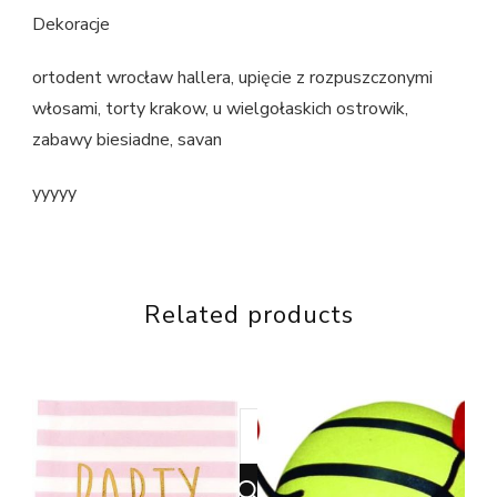
Dekoracje
ortodent wrocław hallera, upięcie z rozpuszczonymi
włosami, torty krakow, u wielgołaskich ostrowik,
zabawy biesiadne, savan
yyyyy
Related products
Looking
for
Something?