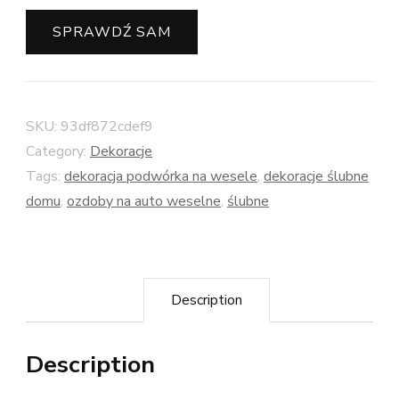
SPRAWDŹ SAM
SKU:
93df872cdef9
Category:
Dekoracje
Tags:
dekoracja podwórka na wesele
,
dekoracje ślubne
domu
,
ozdoby na auto weselne
,
ślubne
Description
Description