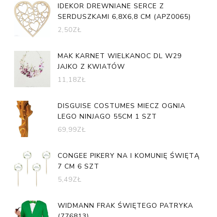
IDEKOR DREWNIANE SERCE Z
SERDUSZKAMI 6,8X6,8 CM (APZ0065)
2,50
ZŁ
MAK KARNET WIELKANOC DL W29
JAJKO Z KWIATÓW
11,18
ZŁ
DISGUISE COSTUMES MIECZ OGNIA
LEGO NINJAGO 55CM 1 SZT
69,99
ZŁ
CONGEE PIKERY NA I KOMUNIĘ ŚWIĘTĄ
7 CM 6 SZT
5,49
ZŁ
WIDMANN FRAK ŚWIĘTEGO PATRYKA
(776813)