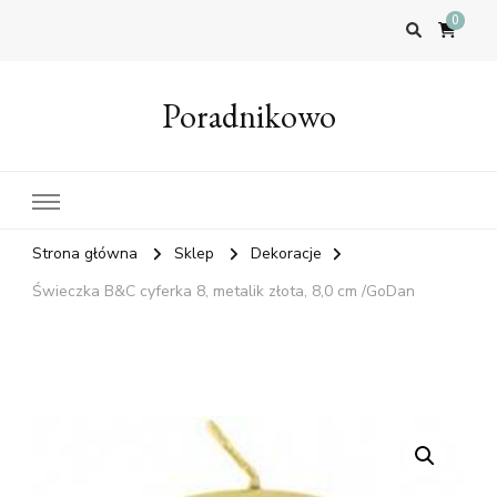
0
Poradnikowo
Strona główna
Sklep
Dekoracje
Świeczka B&C cyferka 8, metalik złota, 8,0 cm /GoDan