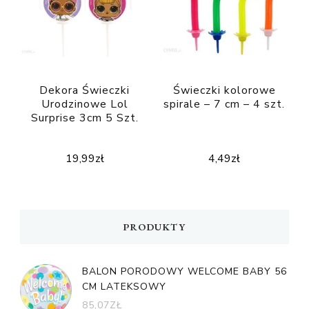
Dekora Świeczki
Świeczki kolorowe
Urodzinowe Lol
spirale – 7 cm – 4 szt.
Surprise 3cm 5 Szt.
19,99
zł
4,49
zł
PRODUKTY
BALON PORODOWY WELCOME BABY 56
CM LATEKSOWY
85,07
ZŁ