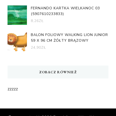
FERNANDO KARTKA WIELKANOC 03
(5907610233833)
8,26
ZŁ
BALON FOLIOWY WALKING LION JUNIOR
59 X 96 CM ŻÓŁTY BRĄZOWY
24,90
ZŁ
ZOBACZ RÓWNIEŻ
zzzzz