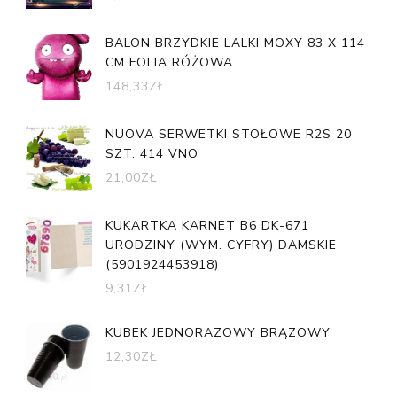
BALON BRZYDKIE LALKI MOXY 83 X 114
CM FOLIA RÓŻOWA
148,33
ZŁ
NUOVA SERWETKI STOŁOWE R2S 20
SZT. 414 VNO
21,00
ZŁ
KUKARTKA KARNET B6 DK-671
URODZINY (WYM. CYFRY) DAMSKIE
(5901924453918)
9,31
ZŁ
KUBEK JEDNORAZOWY BRĄZOWY
12,30
ZŁ