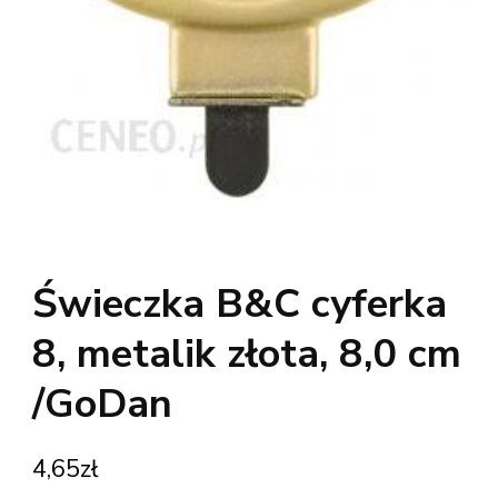
Świeczka B&C cyferka
8, metalik złota, 8,0 cm
/GoDan
4,65
zł