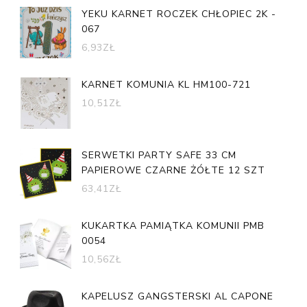
YEKU KARNET ROCZEK CHŁOPIEC 2K -
067
6,93
ZŁ
KARNET KOMUNIA KL HM100-721
10,51
ZŁ
SERWETKI PARTY SAFE 33 CM
PAPIEROWE CZARNE ŻÓŁTE 12 SZT
63,41
ZŁ
KUKARTKA PAMIĄTKA KOMUNII PMB
0054
10,56
ZŁ
KAPELUSZ GANGSTERSKI AL CAPONE