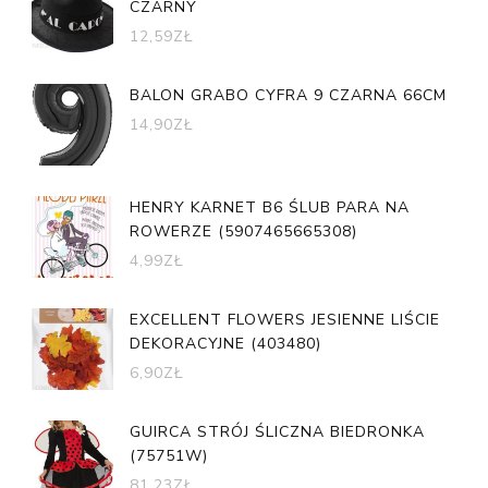
CZARNY
12,59
ZŁ
BALON GRABO CYFRA 9 CZARNA 66CM
14,90
ZŁ
HENRY KARNET B6 ŚLUB PARA NA
ROWERZE (5907465665308)
4,99
ZŁ
EXCELLENT FLOWERS JESIENNE LIŚCIE
DEKORACYJNE (403480)
6,90
ZŁ
GUIRCA STRÓJ ŚLICZNA BIEDRONKA
(75751W)
81,23
ZŁ