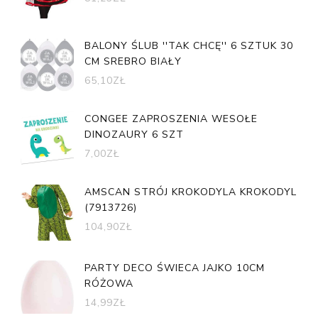
BALONY ŚLUB ''TAK CHCĘ'' 6 SZTUK 30
CM SREBRO BIAŁY
65,10
ZŁ
CONGEE ZAPROSZENIA WESOŁE
DINOZAURY 6 SZT
7,00
ZŁ
AMSCAN STRÓJ KROKODYLA KROKODYL
(7913726)
104,90
ZŁ
PARTY DECO ŚWIECA JAJKO 10CM
RÓŻOWA
14,99
ZŁ