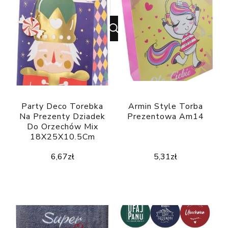
for
Something?
Party Deco Torebka
Armin Style Torba
Na Prezenty Dziadek
Prezentowa Am14
Do Orzechów Mix
18X25X10.5Cm
6,67
zł
5,31
zł