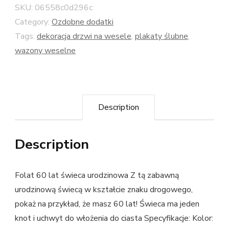
SKU:
06558c0d296c
Category:
Ozdobne dodatki
Tags:
dekoracja drzwi na wesele
,
plakaty ślubne
,
wazony weselne
Description
Description
Folat 60 lat świeca urodzinowa Z tą zabawną
urodzinową świecą w kształcie znaku drogowego,
pokaż na przykład, że masz 60 lat! Świeca ma jeden
knot i uchwyt do włożenia do ciasta Specyfikacje: Kolor: