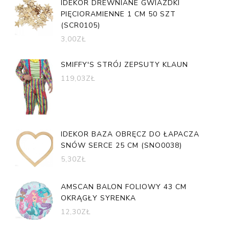
IDEKOR DREWNIANE GWIAZDKI
PIĘCIORAMIENNE 1 CM 50 SZT
(SCR0105)
3,00
ZŁ
SMIFFY'S STRÓJ ZEPSUTY KLAUN
119,03
ZŁ
IDEKOR BAZA OBRĘCZ DO ŁAPACZA
SNÓW SERCE 25 CM (SNO0038)
5,30
ZŁ
AMSCAN BALON FOLIOWY 43 CM
OKRĄGŁY SYRENKA
12,30
ZŁ