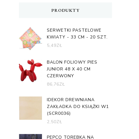
PRODUKTY
SERWETKI PASTELOWE
KWIATY - 33 CM - 20 SZT.
5,49
ZŁ
BALON FOLIOWY PIES
JUNIOR 48 X 40 CM
CZERWONY
86,76
ZŁ
IDEKOR DREWNIANA
ZAKŁADKA DO KSIĄŻKI W1
(SCR0036)
2,50
ZŁ
PEPCO TOREBKA NA