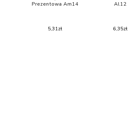
Prezentowa Am14
Al12
5,31
zł
6,35
zł