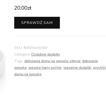
20,00
zł
SPRAWDŹ SAM
SKU:
fb809ac4c56f
Category:
Ozdobne dodatki
Tags:
dekoracja domu na wesele zdjęcia
,
dekoracje
wesele
,
wesele harry potter
,
weselne dodatki
,
wystrój
domu na wesele