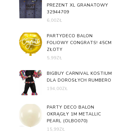
PREZENT XL GRANATOWY
32944709
6,00
ZŁ
PARTYDECO BALON
FOLIOWY CONGRATS! 45CM
ZŁOTY
5,99
ZŁ
BIGBUY CARNIVAL KOSTIUM
DLA DOROSŁYCH RUMBERO
194,00
ZŁ
PARTY DECO BALON
OKRĄGŁY 1M METALLIC
PEARL (OLBO070)
15,99
ZŁ