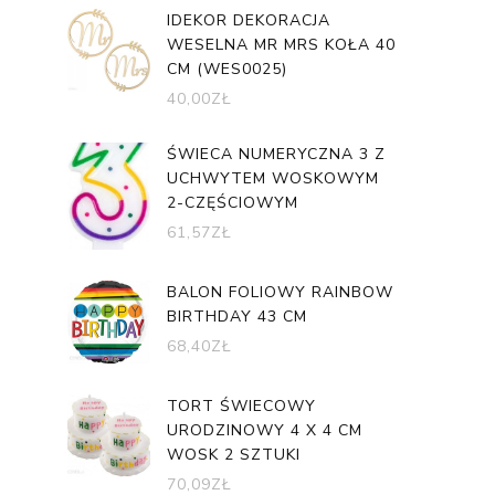
IDEKOR DEKORACJA
WESELNA MR MRS KOŁA 40
CM (WES0025)
40,00
ZŁ
ŚWIECA NUMERYCZNA 3 Z
UCHWYTEM WOSKOWYM
2-CZĘŚCIOWYM
61,57
ZŁ
BALON FOLIOWY RAINBOW
BIRTHDAY 43 CM
68,40
ZŁ
TORT ŚWIECOWY
URODZINOWY 4 X 4 CM
WOSK 2 SZTUKI
70,09
ZŁ