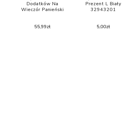
Dodatków Na
Prezent L Biały
Wieczór Panieński
32943201
55,99
zł
5,00
zł