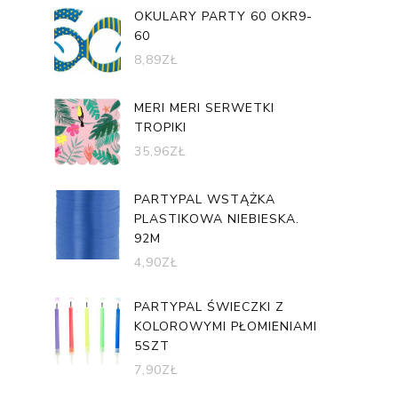
OKULARY PARTY 60 OKR9-
60
8,89
ZŁ
MERI MERI SERWETKI
TROPIKI
35,96
ZŁ
PARTYPAL WSTĄŻKA
PLASTIKOWA NIEBIESKA.
92M
4,90
ZŁ
PARTYPAL ŚWIECZKI Z
KOLOROWYMI PŁOMIENIAMI
5SZT
7,90
ZŁ