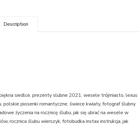
Description
 piękna siedlce, prezenty slubne 2021, wesele trójmiasto, lexus
 polskie piosenki romantyczne, świece kwiaty, fotograf ślubny
kładowe życzenia na rocznicę ślubu, jak się ubrać na wesele w
w, rocznica ślubu wierszyk, fotobudka instax instrukcja, jak