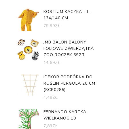
KOSTIUM KACZKA - L -
134/140 CM
79,99
ZŁ
JMB BALON BALONY
FOLIOWE ZWIERZĄTKA
ZOO ROCZEK 5SZT.
14,69
ZŁ
IDEKOR PODPÓRKA DO
ROŚLIN PERGOLA 20 CM
(SCR0285)
4,49
ZŁ
FERNANDO KARTKA
WIELKANOC 10
7,83
ZŁ