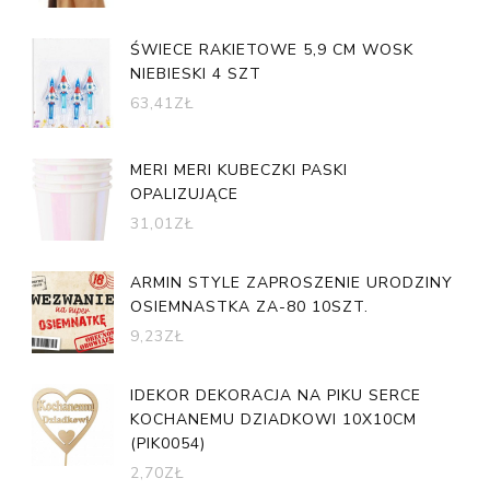
ŚWIECE RAKIETOWE 5,9 CM WOSK
NIEBIESKI 4 SZT
63,41
ZŁ
MERI MERI KUBECZKI PASKI
OPALIZUJĄCE
31,01
ZŁ
ARMIN STYLE ZAPROSZENIE URODZINY
OSIEMNASTKA ZA-80 10SZT.
9,23
ZŁ
IDEKOR DEKORACJA NA PIKU SERCE
KOCHANEMU DZIADKOWI 10X10CM
(PIK0054)
2,70
ZŁ