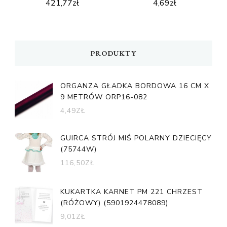
421,77
zł
4,69
zł
PRODUKTY
ORGANZA GŁADKA BORDOWA 16 CM X
9 METRÓW ORP16-082
4,49
ZŁ
GUIRCA STRÓJ MIŚ POLARNY DZIECIĘCY
(75744W)
116,50
ZŁ
KUKARTKA KARNET PM 221 CHRZEST
(RÓŻOWY) (5901924478089)
9,01
ZŁ