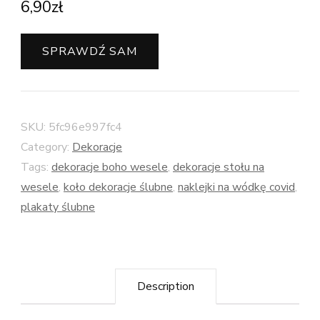
6,90
zł
SPRAWDŹ SAM
SKU:
5fc96e997fc4
Category:
Dekoracje
Tags:
dekoracje boho wesele
,
dekoracje stołu na
wesele
,
koło dekoracje ślubne
,
naklejki na wódkę covid
,
plakaty ślubne
Description