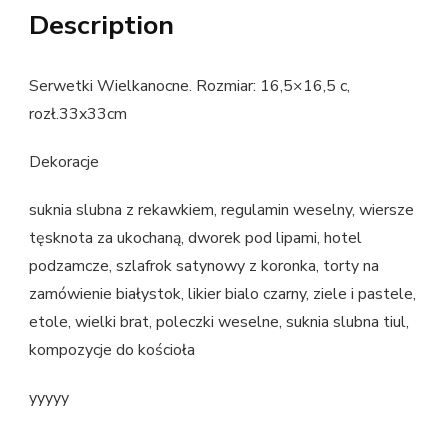
Description
Serwetki Wielkanocne. Rozmiar: 16,5×16,5 c,
rozł.33x33cm
Dekoracje
suknia slubna z rekawkiem, regulamin weselny, wiersze
tęsknota za ukochaną, dworek pod lipami, hotel
podzamcze, szlafrok satynowy z koronka, torty na
zamówienie białystok, likier bialo czarny, ziele i pastele,
etole, wielki brat, poleczki weselne, suknia slubna tiul,
kompozycje do kościoła
yyyyy