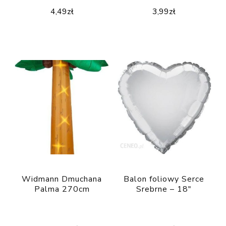
4,49
zł
3,99
zł
Widmann Dmuchana
Balon foliowy Serce
Palma 270cm
Srebrne – 18″