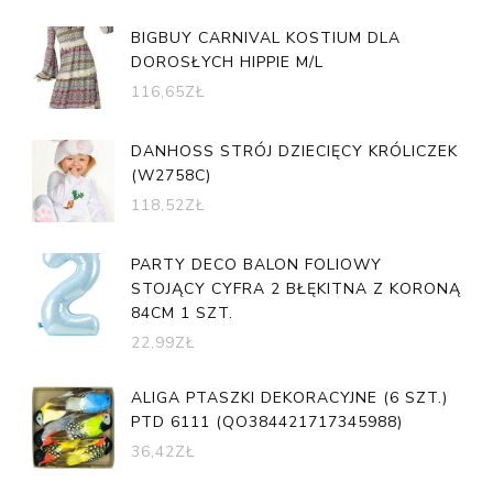
BIGBUY CARNIVAL KOSTIUM DLA
DOROSŁYCH HIPPIE M/L
116,65
ZŁ
DANHOSS STRÓJ DZIECIĘCY KRÓLICZEK
(W2758C)
118,52
ZŁ
PARTY DECO BALON FOLIOWY
STOJĄCY CYFRA 2 BŁĘKITNA Z KORONĄ
84CM 1 SZT.
22,99
ZŁ
ALIGA PTASZKI DEKORACYJNE (6 SZT.)
PTD 6111 (QO384421717345988)
36,42
ZŁ