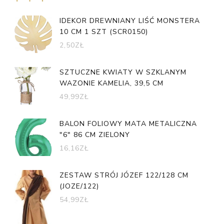
IDEKOR DREWNIANY LIŚĆ MONSTERA
10 CM 1 SZT (SCR0150)
2,50
ZŁ
SZTUCZNE KWIATY W SZKLANYM
WAZONIE KAMELIA, 39,5 CM
49,99
ZŁ
BALON FOLIOWY MATA METALICZNA
"6" 86 CM ZIELONY
16,16
ZŁ
ZESTAW STRÓJ JÓZEF 122/128 CM
(JOZE/122)
54,99
ZŁ