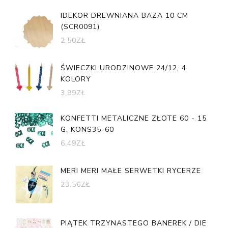
IDEKOR DREWNIANA BAZA 10 CM
(SCR0091)
2,50
ZŁ
ŚWIECZKI URODZINOWE 24/12, 4
KOLORY
3,99
ZŁ
KONFETTI METALICZNE ZŁOTE 60 - 15
G. KONS35-60
6,49
ZŁ
MERI MERI MAŁE SERWETKI RYCERZE
23,56
ZŁ
PIĄTEK TRZYNASTEGO BANEREK / DIE