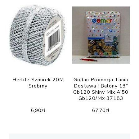
Herlitz Sznurek 20M
Godan Promocja Tania
Srebrny
Dostawa ! Balony 13”
Gb120 Shiny Mix A’50
Gb120/Mx 37183
6,90
zł
67,70
zł