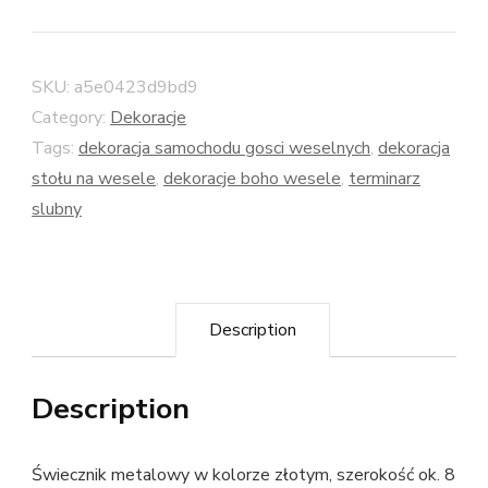
SKU:
a5e0423d9bd9
Category:
Dekoracje
Tags:
dekoracja samochodu gosci weselnych
,
dekoracja
stołu na wesele
,
dekoracje boho wesele
,
terminarz
slubny
Description
Description
Świecznik metalowy w kolorze złotym, szerokość ok. 8