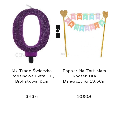
Looking
for
Something?
Mk Trade Świeczka
Topper Na Tort Mam
Urodzinowa Cyfra „0”,
Roczek Dla
Brokatowa, 8cm
Dziewczynki 19,5Cm
3,63
zł
10,90
zł