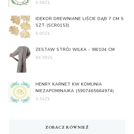
6,68
ZŁ
IDEKOR DREWNIANE LIŚCIE DĄB 7 CM 5
SZT (SCR0153)
6,00
ZŁ
ZESTAW STRÓJ WILKA - 98/104 CM
84,99
ZŁ
HENRY KARNET KW KOMUNIA
NIEZAPOMINAJKA (5907465664974)
5,54
ZŁ
ZOBACZ RÓWNIEŻ