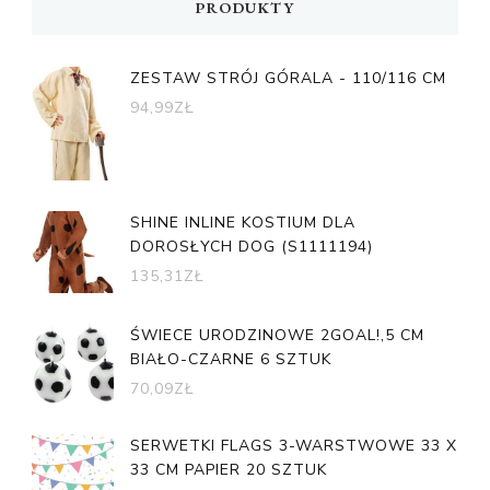
PRODUKTY
ZESTAW STRÓJ GÓRALA - 110/116 CM
94,99
ZŁ
SHINE INLINE KOSTIUM DLA
DOROSŁYCH DOG (S1111194)
135,31
ZŁ
ŚWIECE URODZINOWE 2GOAL!,5 CM
BIAŁO-CZARNE 6 SZTUK
70,09
ZŁ
SERWETKI FLAGS 3-WARSTWOWE 33 X
33 CM PAPIER 20 SZTUK