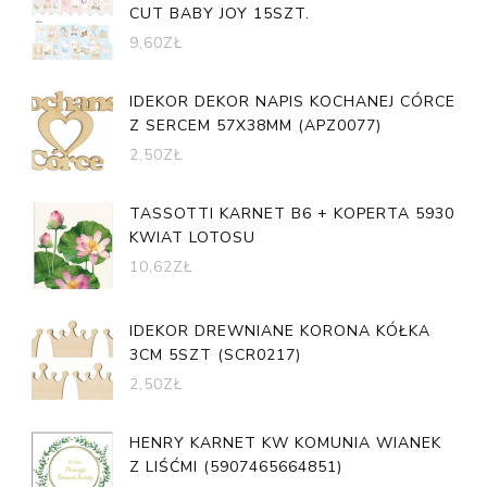
CUT BABY JOY 15SZT.
9,60
ZŁ
IDEKOR DEKOR NAPIS KOCHANEJ CÓRCE
Z SERCEM 57X38MM (APZ0077)
2,50
ZŁ
TASSOTTI KARNET B6 + KOPERTA 5930
KWIAT LOTOSU
10,62
ZŁ
IDEKOR DREWNIANE KORONA KÓŁKA
3CM 5SZT (SCR0217)
2,50
ZŁ
HENRY KARNET KW KOMUNIA WIANEK
Z LIŚĆMI (5907465664851)