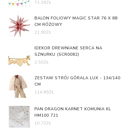
71,39
ZŁ
BALON FOLIOWY MAGIC STAR 76 X 88
CM RÓŻOWY
21,90
ZŁ
IDEKOR DREWNIANE SERCA NA
SZNURKU (SCR0082)
2,50
ZŁ
ZESTAW STRÓJ GÓRALA LUX - 134/140
CM
114,89
ZŁ
PAN DRAGON KARNET KOMUNIA KL
HM100 721
10,73
ZŁ