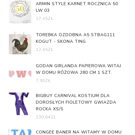
ARMIN STYLE KARNET ROCZNICA 50
LW 03
17,45
ZŁ
TOREBKA OZDOBNA A5 STBAG111
KOGUT - SKONA TING
12,45
ZŁ
GODAN GIRLANDA PAPIEROWA WITAJ
W DOMU RÓŻOWA 280 CM 1 SZT.
7,90
ZŁ
BIGBUY CARNIVAL KOSTIUM DLA
DOROSŁYCH FIOLETOWY GWIAZDA
ROCKA XS/S
130,64
ZŁ
CONGEE BANER NA WITAMY W DOMU