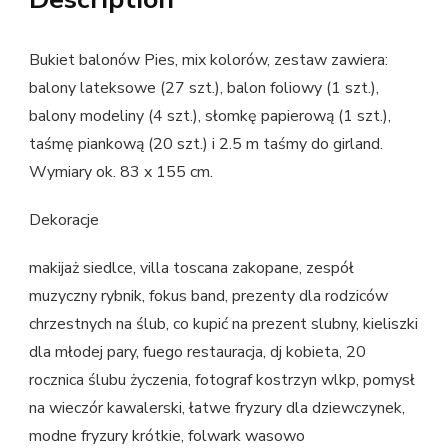
Bukiet balonów Pies, mix kolorów, zestaw zawiera:
balony lateksowe (27 szt.), balon foliowy (1 szt.),
balony modeliny (4 szt.), słomkę papierową (1 szt.),
taśmę piankową (20 szt.) i 2.5 m taśmy do girland.
Wymiary ok. 83 x 155 cm.
Dekoracje
makijaż siedlce, villa toscana zakopane, zespół
muzyczny rybnik, fokus band, prezenty dla rodziców
chrzestnych na ślub, co kupić na prezent slubny, kieliszki
dla młodej pary, fuego restauracja, dj kobieta, 20
rocznica ślubu życzenia, fotograf kostrzyn wlkp, pomysł
na wieczór kawalerski, łatwe fryzury dla dziewczynek,
modne fryzury krótkie, folwark wasowo