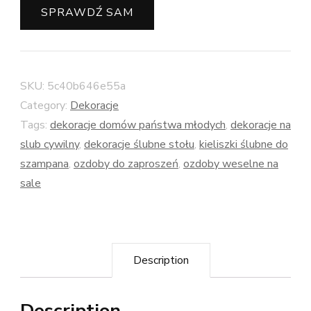
SPRAWDŹ SAM
SKU:
5c40b646e55a
Category:
Dekoracje
Tags:
dekoracje domów państwa młodych
,
dekoracje na
slub cywilny
,
dekoracje ślubne stołu
,
kieliszki ślubne do
szampana
,
ozdoby do zaproszeń
,
ozdoby weselne na
sale
Description
Description