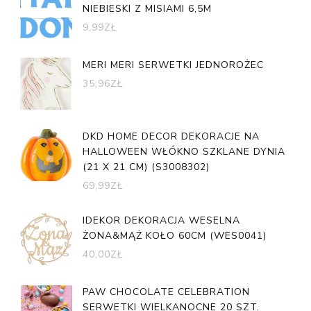
NIEBIESKI Z MISIAMI 6,5M
9,99
ZŁ
MERI MERI SERWETKI JEDNOROŻEC
35,96
ZŁ
DKD HOME DECOR DEKORACJE NA
HALLOWEEN WŁÓKNO SZKLANE DYNIA
(21 X 21 CM) (S3008302)
69,99
ZŁ
IDEKOR DEKORACJA WESELNA
ŻONA&MĄŻ KOŁO 60CM (WES0041)
40,00
ZŁ
PAW CHOCOLATE CELEBRATION
SERWETKI WIELKANOCNE 20 SZT.