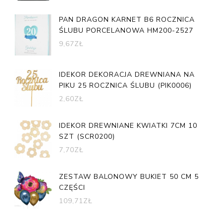
PAN DRAGON KARNET B6 ROCZNICA
ŚLUBU PORCELANOWA HM200-2527
9,67
ZŁ
IDEKOR DEKORACJA DREWNIANA NA
PIKU 25 ROCZNICA ŚLUBU (PIK0006)
2,60
ZŁ
IDEKOR DREWNIANE KWIATKI 7CM 10
SZT (SCR0200)
7,70
ZŁ
ZESTAW BALONOWY BUKIET 50 CM 5
CZĘŚCI
109,71
ZŁ