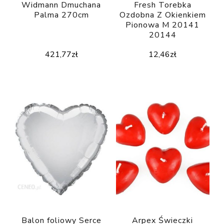
Widmann Dmuchana
Fresh Torebka
Palma 270cm
Ozdobna Z Okienkiem
Pionowa M 20141
20144
421,77
zł
12,46
zł
Balon foliowy Serce
Arpex Świeczki