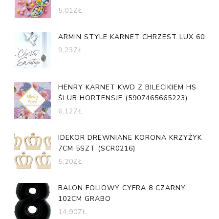
5,01
ZŁ
ARMIN STYLE KARNET CHRZEST LUX 60
9,23
ZŁ
HENRY KARNET KWD Z BILECIKIEM HS
ŚLUB HORTENSJE (5907465665223)
6,12
ZŁ
IDEKOR DREWNIANE KORONA KRZYŻYK
7CM 5SZT (SCR0216)
5,20
ZŁ
BALON FOLIOWY CYFRA 8 CZARNY
102CM GRABO
14,90
ZŁ