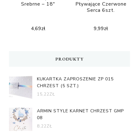
Srebrne – 18″
Pływające Czerwone
Serca 6szt.
4,69
zł
9,99
zł
PRODUKTY
KUKARTKA ZAPROSZENIE ZP 015
CHRZEST (5 SZT.)
15,22
ZŁ
ARMIN STYLE KARNET CHRZEST GMP
08
8,22
ZŁ