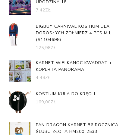
URODZINY 18
7,42
ZŁ
BIGBUY CARNIVAL KOSTIUM DLA
DOROSŁYCH ŻOŁNIERZ 4 PCS M L
(S1104698)
125,98
ZŁ
KARNET WIELKANOC KWADRAT +
KOPERTA PANORAMA
4,48
ZŁ
KOSTIUM KULA DO KRĘGLI
169,00
ZŁ
PAN DRAGON KARNET B6 ROCZNICA
ŚLUBU ZŁOTA HM200-2533