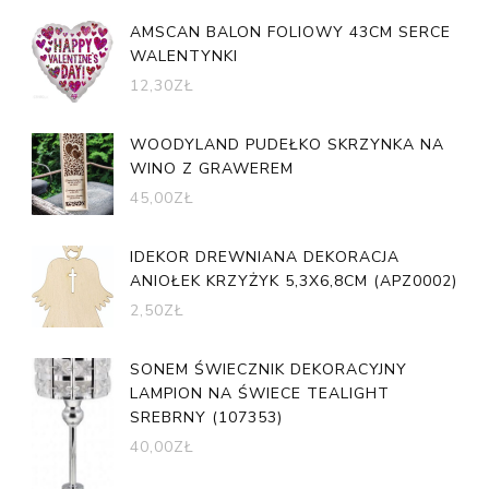
AMSCAN BALON FOLIOWY 43CM SERCE
WALENTYNKI
12,30
ZŁ
WOODYLAND PUDEŁKO SKRZYNKA NA
WINO Z GRAWEREM
45,00
ZŁ
IDEKOR DREWNIANA DEKORACJA
ANIOŁEK KRZYŻYK 5,3X6,8CM (APZ0002)
2,50
ZŁ
SONEM ŚWIECZNIK DEKORACYJNY
LAMPION NA ŚWIECE TEALIGHT
SREBRNY (107353)
40,00
ZŁ