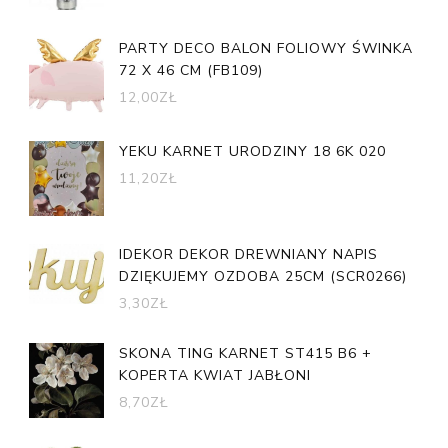
PARTY DECO BALON FOLIOWY ŚWINKA
72 X 46 CM (FB109)
12,00
ZŁ
YEKU KARNET URODZINY 18 6K 020
11,20
ZŁ
IDEKOR DEKOR DREWNIANY NAPIS
DZIĘKUJEMY OZDOBA 25CM (SCR0266)
3,30
ZŁ
SKONA TING KARNET ST415 B6 +
KOPERTA KWIAT JABŁONI
8,70
ZŁ