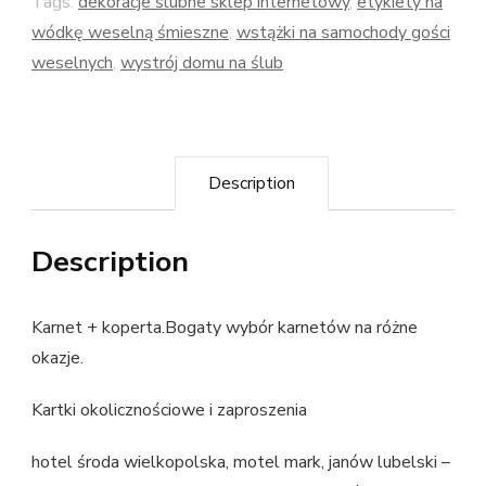
Tags:
dekoracje ślubne sklep internetowy
,
etykiety na
wódkę weselną śmieszne
,
wstążki na samochody gości
weselnych
,
wystrój domu na ślub
Description
Description
Karnet + koperta.Bogaty wybór karnetów na różne
okazje.
Kartki okolicznościowe i zaproszenia
hotel środa wielkopolska, motel mark, janów lubelski –