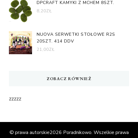
DPCRAFT KAMYKI Z MCHEM 8SZT.
8,20
ZŁ
NUOVA SERWETKI STOŁOWE R2S
20SZT. 414 DDV
21,00
ZŁ
ZOBACZ RÓWNIEŻ
zzzzz
© prawa autorskie2026
Poradnikowo
. Wszelkie prawa