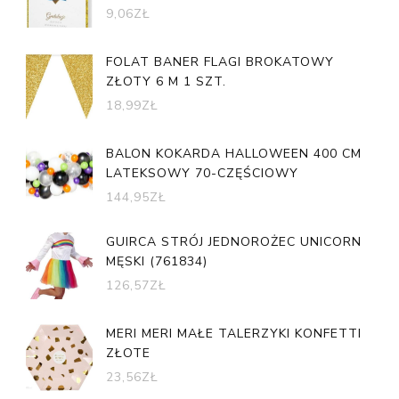
9,06
ZŁ
FOLAT BANER FLAGI BROKATOWY
ZŁOTY 6 M 1 SZT.
18,99
ZŁ
BALON KOKARDA HALLOWEEN 400 CM
LATEKSOWY 70-CZĘŚCIOWY
144,95
ZŁ
GUIRCA STRÓJ JEDNOROŻEC UNICORN
MĘSKI (761834)
126,57
ZŁ
MERI MERI MAŁE TALERZYKI KONFETTI
ZŁOTE
23,56
ZŁ