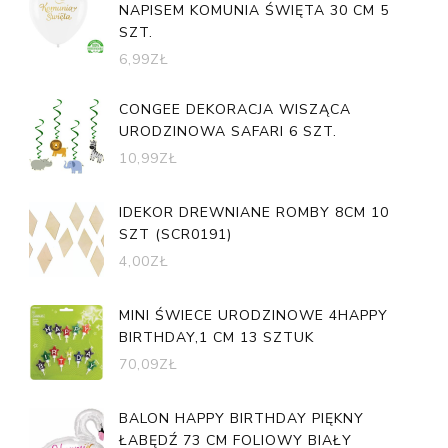
NAPISEM KOMUNIA ŚWIĘTA 30 CM 5
SZT.
6,99
ZŁ
CONGEE DEKORACJA WISZĄCA
URODZINOWA SAFARI 6 SZT.
10,99
ZŁ
IDEKOR DREWNIANE ROMBY 8CM 10
SZT (SCR0191)
4,00
ZŁ
MINI ŚWIECE URODZINOWE 4HAPPY
BIRTHDAY,1 CM 13 SZTUK
70,09
ZŁ
BALON HAPPY BIRTHDAY PIĘKNY
ŁABĘDŹ 73 CM FOLIOWY BIAŁY