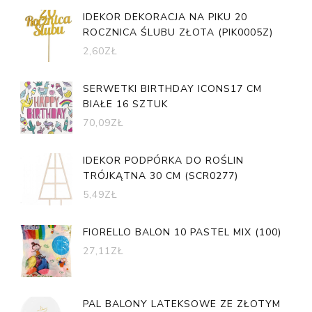
IDEKOR DEKORACJA NA PIKU 20
ROCZNICA ŚLUBU ZŁOTA (PIK0005Z)
2,60
ZŁ
SERWETKI BIRTHDAY ICONS17 CM
BIAŁE 16 SZTUK
70,09
ZŁ
IDEKOR PODPÓRKA DO ROŚLIN
TRÓJKĄTNA 30 CM (SCR0277)
5,49
ZŁ
FIORELLO BALON 10 PASTEL MIX (100)
27,11
ZŁ
PAL BALONY LATEKSOWE ZE ZŁOTYM