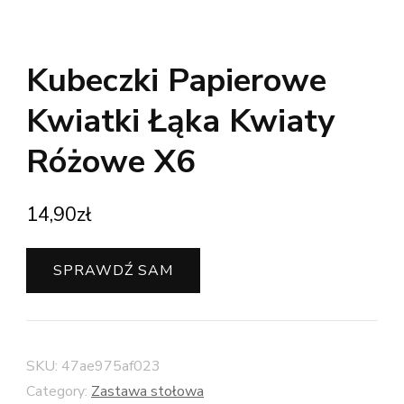
Kubeczki Papierowe
Kwiatki Łąka Kwiaty
Różowe X6
14,90
zł
SPRAWDŹ SAM
SKU:
47ae975af023
Category:
Zastawa stołowa