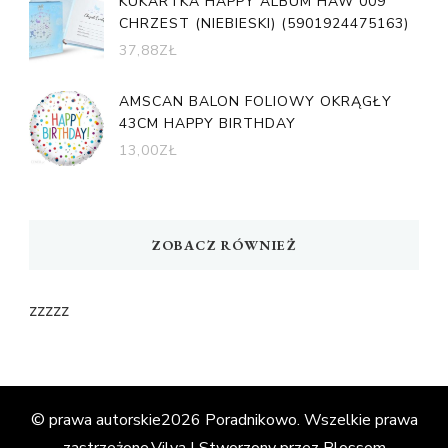
KUKARTKA HAPPY ALBUM HAW 009
CHRZEST (NIEBIESKI) (5901924475163)
37,88
ZŁ
AMSCAN BALON FOLIOWY OKRĄGŁY
43CM HAPPY BIRTHDAY
13,00
ZŁ
ZOBACZ RÓWNIEŻ
zzzzz
© prawa autorskie2026
Poradnikowo
. Wszelkie prawa
zastrzeżone.
Vilva | Stworzony przez
Blossom