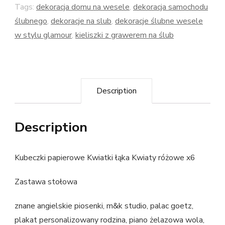
Tags:
dekoracja domu na wesele
,
dekoracja samochodu
ślubnego
,
dekoracje na slub
,
dekoracje ślubne wesele
w stylu glamour
,
kieliszki z grawerem na ślub
Description
Description
Kubeczki papierowe Kwiatki łąka Kwiaty różowe x6
Zastawa stołowa
znane angielskie piosenki, m&k studio, palac goetz,
plakat personalizowany rodzina, piano żelazowa wola,