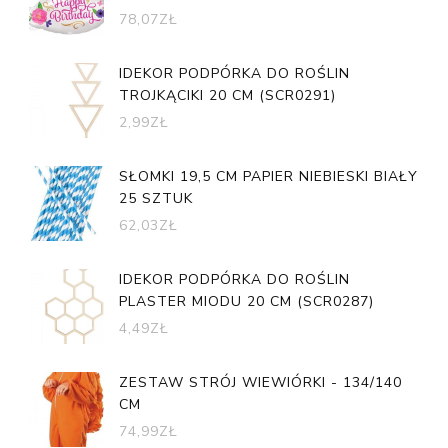
78,07
ZŁ
IDEKOR PODPÓRKA DO ROŚLIN
TROJKĄCIKI 20 CM (SCR0291)
2,99
ZŁ
SŁOMKI 19,5 CM PAPIER NIEBIESKI BIAŁY
25 SZTUK
62,03
ZŁ
IDEKOR PODPÓRKA DO ROŚLIN
PLASTER MIODU 20 CM (SCR0287)
4,49
ZŁ
ZESTAW STRÓJ WIEWIÓRKI - 134/140
CM
74,99
ZŁ