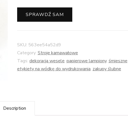
SPRAWDŹ SAM
SKU:
563ee54a52d9
Category:
Stroje karnawałowe
Tags:
dekoracja wesele
,
papierowe lampiony
,
śmieszne
etykiety na wódkę do wydrukowania
,
zakupy ślubne
Description