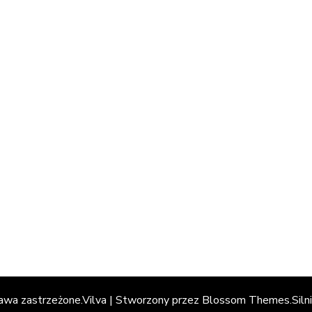
rawa zastrzeżone.
Vilva | Stworzony przez
Blossom Themes
.Siln