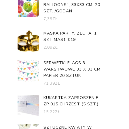
BALLOONS", 33X33 CM, 20
SZT. /GODAN
7,39
ZŁ
MASKA PARTY, ZŁOTA, 1
SZT MAS1-019
2,09
ZŁ
SERWETKI FLAGS 3-
WARSTWOWE 33 X 33 CM
PAPIER 20 SZTUK
71,39
ZŁ
KUKARTKA ZAPROSZENIE
ZP 015 CHRZEST (5 SZT.)
15,22
ZŁ
SZTUCZNE KWIATY W