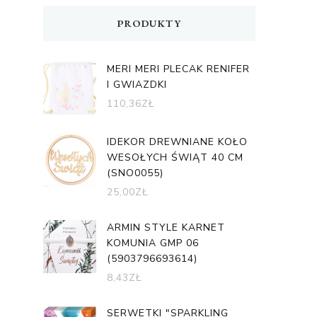
PRODUKTY
MERI MERI PLECAK RENIFER
I GWIAZDKI
110,36
ZŁ
IDEKOR DREWNIANE KOŁO
WESOŁYCH ŚWIĄT 40 CM
(SNO0055)
25,00
ZŁ
ARMIN STYLE KARNET
KOMUNIA GMP 06
(5903796693614)
8,43
ZŁ
SERWETKI "SPARKLING