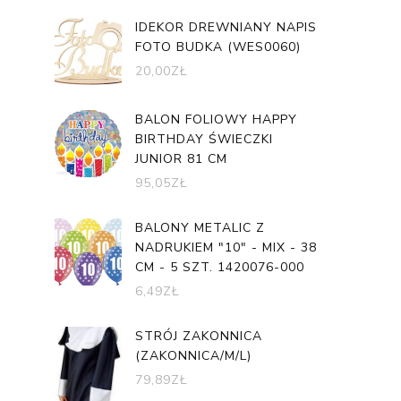
IDEKOR DREWNIANY NAPIS
FOTO BUDKA (WES0060)
20,00
ZŁ
BALON FOLIOWY HAPPY
BIRTHDAY ŚWIECZKI
JUNIOR 81 CM
95,05
ZŁ
BALONY METALIC Z
NADRUKIEM "10" - MIX - 38
CM - 5 SZT. 1420076-000
6,49
ZŁ
STRÓJ ZAKONNICA
(ZAKONNICA/M/L)
79,89
ZŁ