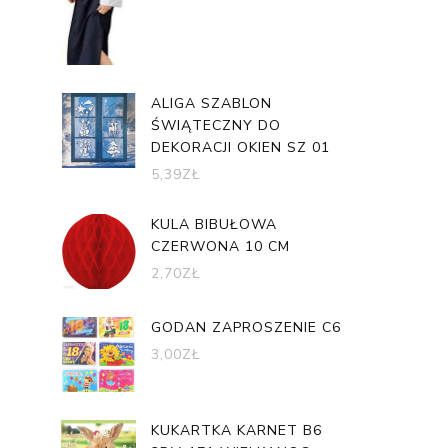
ALIGA SZABLON
ŚWIĄTECZNY DO
DEKORACJI OKIEN SZ 01
5,39
ZŁ
KULA BIBUŁOWA
CZERWONA 10 CM
2,70
ZŁ
GODAN ZAPROSZENIE C6
3,00
ZŁ
KUKARTKA KARNET B6