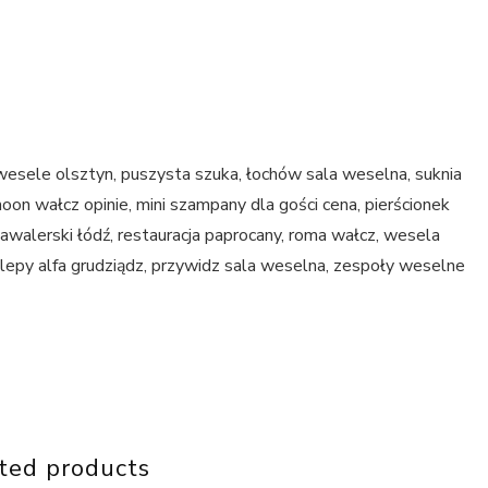
esele olsztyn, puszysta szuka, łochów sala weselna, suknia
oon wałcz opinie, mini szampany dla gości cena, pierścionek
kawalerski łódź, restauracja paprocany, roma wałcz, wesela
lepy alfa grudziądz, przywidz sala weselna, zespoły weselne
ted products