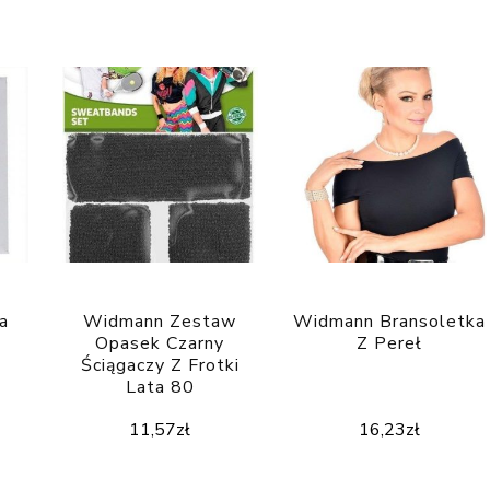
a
Widmann Zestaw
Widmann Bransoletka
Opasek Czarny
Z Pereł
Ściągaczy Z Frotki
Lata 80
11,57
zł
16,23
zł