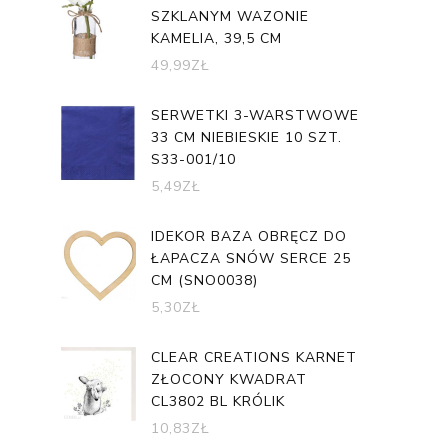
SZKLANYM WAZONIE
KAMELIA, 39,5 CM
49,99
ZŁ
SERWETKI 3-WARSTWOWE
33 CM NIEBIESKIE 10 SZT.
S33-001/10
5,49
ZŁ
IDEKOR BAZA OBRĘCZ DO
ŁAPACZA SNÓW SERCE 25
CM (SNO0038)
5,30
ZŁ
CLEAR CREATIONS KARNET
ZŁOCONY KWADRAT
CL3802 BL KRÓLIK
10,83
ZŁ