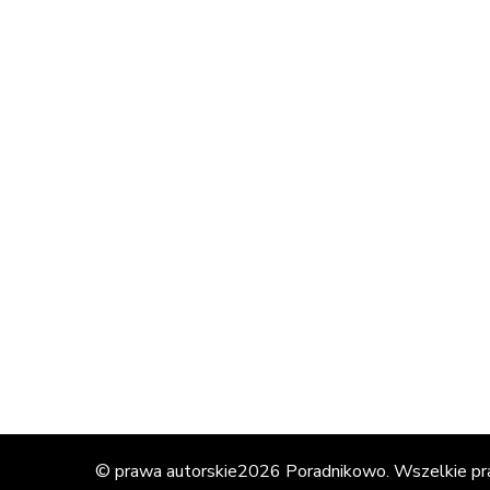
© prawa autorskie2026
Poradnikowo
. Wszelkie p