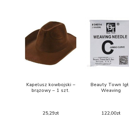
Kapelusz kowbojski –
Beauty Town Igł
brązowy – 1 szt.
Weaving
25,29
zł
122,00
zł