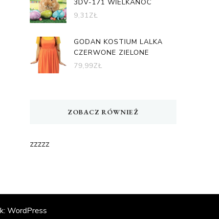
3DV-171 WIELKANOC
9,31
ZŁ
GODAN KOSTIUM LALKA
CZERWONE ZIELONE
79,99
ZŁ
ZOBACZ RÓWNIEŻ
zzzzz
ik:
WordPress