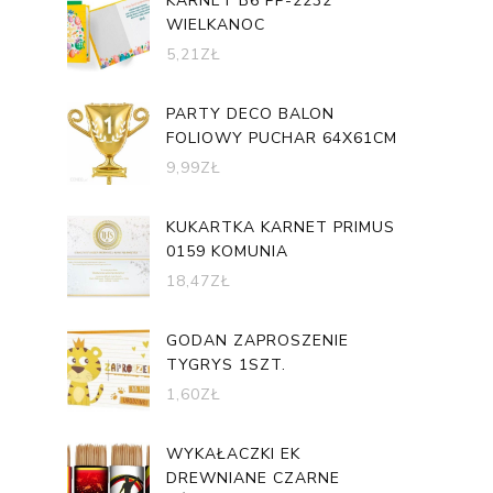
KARNET B6 PP-2232
WIELKANOC
5,21
ZŁ
PARTY DECO BALON
FOLIOWY PUCHAR 64X61CM
9,99
ZŁ
KUKARTKA KARNET PRIMUS
0159 KOMUNIA
18,47
ZŁ
GODAN ZAPROSZENIE
TYGRYS 1SZT.
1,60
ZŁ
WYKAŁACZKI EK
DREWNIANE CZARNE