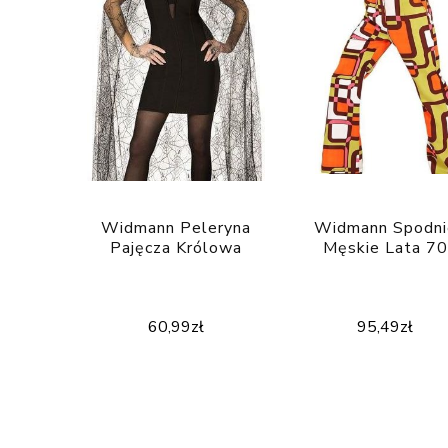
Widmann Peleryna
Widmann Spodni
Pajęcza Królowa
Męskie Lata 70
60,99
zł
95,49
zł