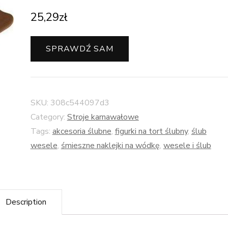
25,29
zł
SPRAWDŹ SAM
SKU:
308c544097d3
Category:
Stroje karnawałowe
Tags:
akcesoria ślubne
,
figurki na tort ślubny
,
ślub
wesele
,
śmieszne naklejki na wódkę
,
wesele i ślub
Description