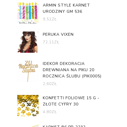
ARMIN STYLE KARNET
URODZINY GM 536
9,51
ZŁ
PERUKA VIXEN
72,11
ZŁ
IDEKOR DEKORACJA
DREWNIANA NA PIKU 20
ROCZNICA ŚLUBU (PIK0005)
2,60
ZŁ
KONFETTI FOLIOWE 15 G -
ZŁOTE CYFRY 30
4,80
ZŁ