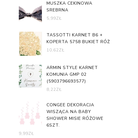
MUSZKA CEKINOWA
SREBRNA
5,99
ZŁ
TASSOTTI KARNET B6 +
KOPERTA 5758 BUKIET RÓŻ
10,62
ZŁ
ARMIN STYLE KARNET
KOMUNIA GMP 02
(5903796693577)
8,22
ZŁ
CONGEE DEKORACJA
WISZĄCA NA BABY
SHOWER MISIE RÓŻOWE
6SZT.
9,99
ZŁ