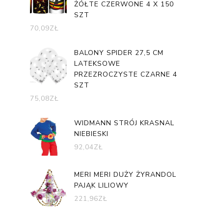
ŻÓŁTE CZERWONE 4 X 150
SZT
70,09
ZŁ
BALONY SPIDER 27,5 CM
LATEKSOWE
PRZEZROCZYSTE CZARNE 4
SZT
75,08
ZŁ
WIDMANN STRÓJ KRASNAL
NIEBIESKI
92,04
ZŁ
MERI MERI DUŻY ŻYRANDOL
PAJĄK LILIOWY
221,96
ZŁ