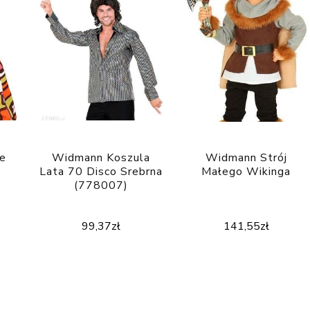
e
Widmann Koszula
Widmann Strój
Lata 70 Disco Srebrna
Małego Wikinga
(778007)
99,37
zł
141,55
zł