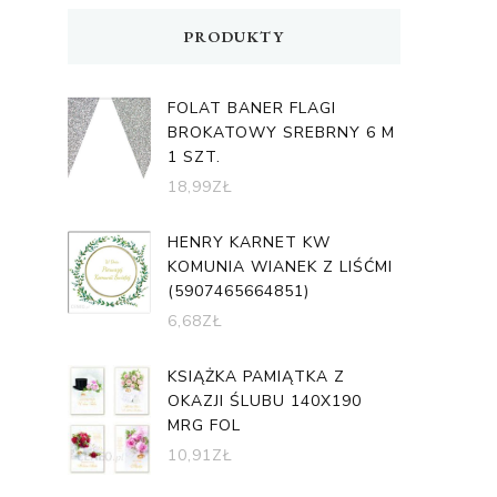
PRODUKTY
FOLAT BANER FLAGI
BROKATOWY SREBRNY 6 M
1 SZT.
18,99
ZŁ
HENRY KARNET KW
KOMUNIA WIANEK Z LIŚĆMI
(5907465664851)
6,68
ZŁ
KSIĄŻKA PAMIĄTKA Z
OKAZJI ŚLUBU 140X190
MRG FOL
10,91
ZŁ