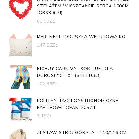
STELAŻEM W KSZTAŁCIE SERCA 160CM
(GBS3007J)
80,00
ZŁ
MERI MERI PODUSZKA WELUROWA KOT
147,56
ZŁ
BIGBUY CARNIVAL KOSTIUM DLA
DOROSŁYCH XL (S1111063)
102,65
ZŁ
POLITAN TACKI GASTRONOMICZNE
PAPIEROWE OPAK. 20SZT
3,19
ZŁ
ZESTAW STRÓJ GÓRALA - 110/116 CM