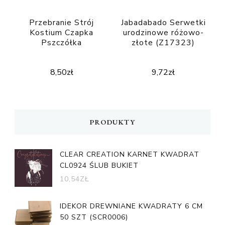
Przebranie Strój
Jabadabado Serwetki
Kostium Czapka
urodzinowe różowo-
Pszczółka
złote (Z17323)
8,50
zł
9,72
zł
PRODUKTY
CLEAR CREATION KARNET KWADRAT
CL0924 ŚLUB BUKIET
10,54
ZŁ
IDEKOR DREWNIANE KWADRATY 6 CM
50 SZT (SCR0006)