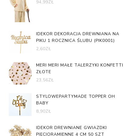
94,99
ZŁ
IDEKOR DEKORACJA DREWNIANA NA
PIKU 1 ROCZNICA ŚLUBU (PIK0001)
2,60
ZŁ
MERI MERI MAŁE TALERZYKI KONFETTI
ZŁOTE
23,56
ZŁ
STYLOWEPARTYMADE TOPPER OH
BABY
8,90
ZŁ
IDEKOR DREWNIANE GWIAZDKI
PIĘCIORAMIENNE 4 CM 50 SZT