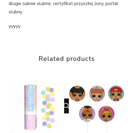
dlugie suknie slubne, certyfikat przyszłej żony, portal
slubny
yyyyy
Related products
Looking
for
Something?