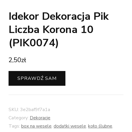
Idekor Dekoracja Pik
Liczba Korona 10
(PIK0074)
2,50
zł
SPRAWDŹ SAM
SKU:
3e2baf9f7a1a
Category:
Dekoracje
Tags:
box na wesele
,
dodatki wesele
,
koło ślubne
,