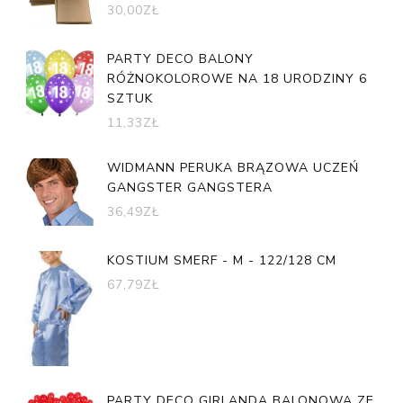
30,00
ZŁ
PARTY DECO BALONY
RÓŻNOKOLOROWE NA 18 URODZINY 6
SZTUK
11,33
ZŁ
WIDMANN PERUKA BRĄZOWA UCZEŃ
GANGSTER GANGSTERA
36,49
ZŁ
KOSTIUM SMERF - M - 122/128 CM
67,79
ZŁ
PARTY DECO GIRLANDA BALONOWA ZE