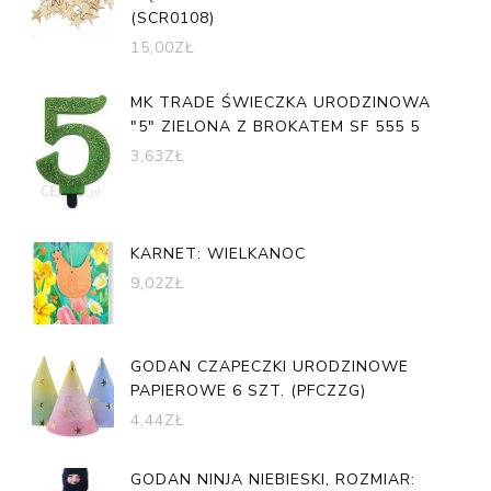
(SCR0108)
15,00
ZŁ
MK TRADE ŚWIECZKA URODZINOWA
"5" ZIELONA Z BROKATEM SF 555 5
3,63
ZŁ
KARNET: WIELKANOC
9,02
ZŁ
GODAN CZAPECZKI URODZINOWE
PAPIEROWE 6 SZT. (PFCZZG)
4,44
ZŁ
GODAN NINJA NIEBIESKI, ROZMIAR: