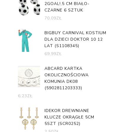
2GOAL!,5 CM BIAŁO-
CZARNE 6 SZTUK
70,09
ZŁ
BIGBUY CARNIVAL KOSTIUM
DLA DZIECI DOKTOR 10 12
LAT (S1108345)
69,99
ZŁ
ABCARD KARTKA
OKOLICZNOŚCIOWA
KOMUNIA DK08
(5902811203333)
6,23
ZŁ
IDEKOR DREWNIANE
KLUCZE OKRĄGŁE 5CM
5SZT (SCR0252)
2,50
ZŁ