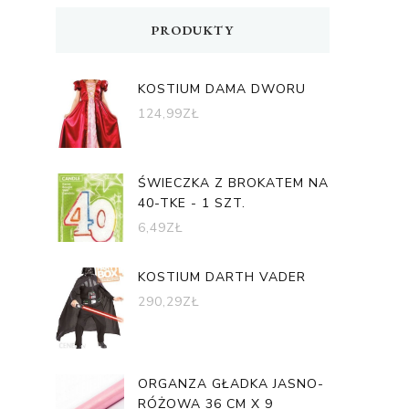
PRODUKTY
KOSTIUM DAMA DWORU
124,99
ZŁ
ŚWIECZKA Z BROKATEM NA
40-TKE - 1 SZT.
6,49
ZŁ
KOSTIUM DARTH VADER
290,29
ZŁ
ORGANZA GŁADKA JASNO-
RÓŻOWA 36 CM X 9