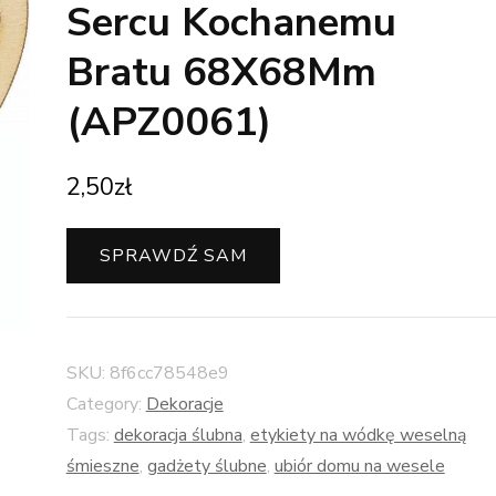
Sercu Kochanemu
Bratu 68X68Mm
(APZ0061)
2,50
zł
SPRAWDŹ SAM
SKU:
8f6cc78548e9
Category:
Dekoracje
Tags:
dekoracja ślubna
,
etykiety na wódkę weselną
śmieszne
,
gadżety ślubne
,
ubiór domu na wesele