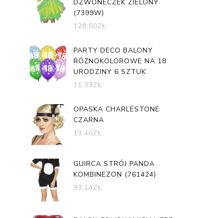
DZWONECZEK ZIELONY
(7399W)
128,00
ZŁ
PARTY DECO BALONY
RÓŻNOKOLOROWE NA 18
URODZINY 6 SZTUK
11,33
ZŁ
OPASKA CHARLESTONE
CZARNA
13,46
ZŁ
GUIRCA STRÓJ PANDA
KOMBINEZON (761424)
93,14
ZŁ