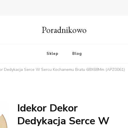
Poradnikowo
Sklep
Blog
kor Dedykacja Serce W Sercu Kochanemu Bratu 68X68Mm (APZ0061)
Idekor Dekor
Dedykacja Serce W