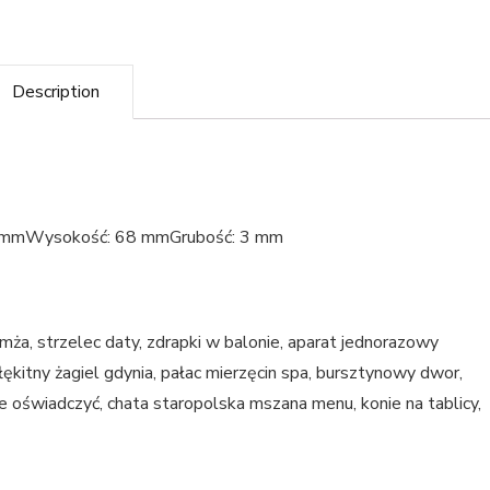
Description
68 mmWysokość: 68 mmGrubość: 3 mm
ełmża, strzelec daty, zdrapki w balonie, aparat jednorazowy
łękitny żagiel gdynia, pałac mierzęcin spa, bursztynowy dwor,
 nie oświadczyć, chata staropolska mszana menu, konie na tablicy,