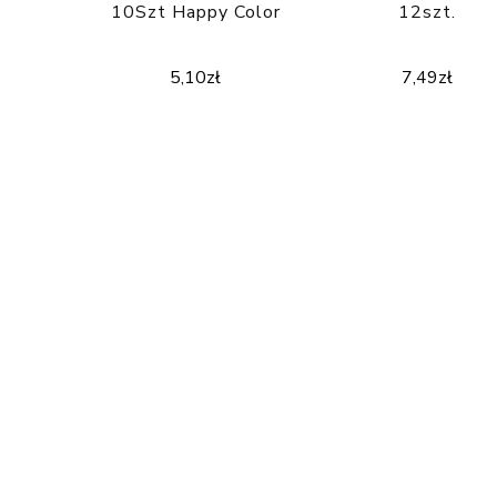
10Szt Happy Color
12szt.
5,10
zł
7,49
zł