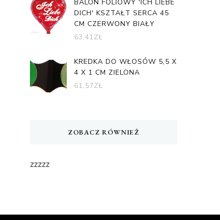
BALON FOLIOWY 'ICH LIEBE
DICH' KSZTAŁT SERCA 45
CM CZERWONY BIAŁY
63,41
ZŁ
KREDKA DO WŁOSÓW 5,5 X
4 X 1 CM ZIELONA
61,57
ZŁ
ZOBACZ RÓWNIEŻ
zzzzz