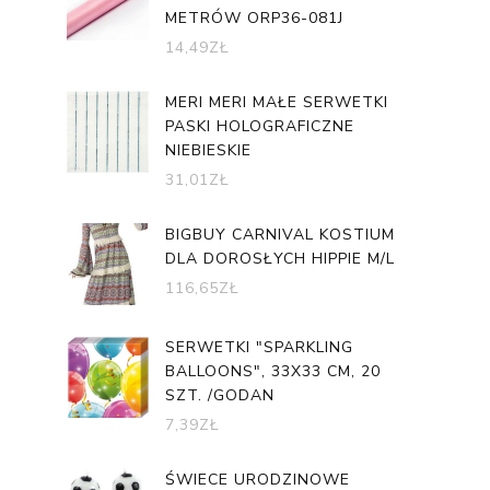
METRÓW ORP36-081J
14,49
ZŁ
MERI MERI MAŁE SERWETKI
PASKI HOLOGRAFICZNE
NIEBIESKIE
31,01
ZŁ
BIGBUY CARNIVAL KOSTIUM
DLA DOROSŁYCH HIPPIE M/L
116,65
ZŁ
SERWETKI "SPARKLING
BALLOONS", 33X33 CM, 20
SZT. /GODAN
7,39
ZŁ
ŚWIECE URODZINOWE