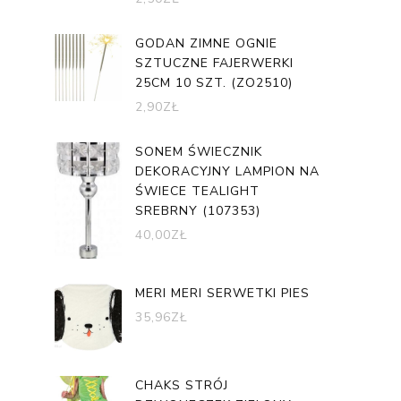
GODAN ZIMNE OGNIE
SZTUCZNE FAJERWERKI
25CM 10 SZT. (ZO2510)
2,90
ZŁ
SONEM ŚWIECZNIK
DEKORACYJNY LAMPION NA
ŚWIECE TEALIGHT
SREBRNY (107353)
40,00
ZŁ
MERI MERI SERWETKI PIES
35,96
ZŁ
CHAKS STRÓJ