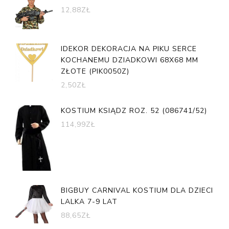
12,88
ZŁ
IDEKOR DEKORACJA NA PIKU SERCE
KOCHANEMU DZIADKOWI 68X68 MM
ZŁOTE (PIK0050Z)
2,50
ZŁ
KOSTIUM KSIĄDZ ROZ. 52 (086741/52)
114,99
ZŁ
BIGBUY CARNIVAL KOSTIUM DLA DZIECI
LALKA 7-9 LAT
88,65
ZŁ