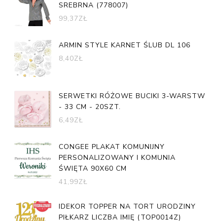
SREBRNA (778007)
99,37
ZŁ
ARMIN STYLE KARNET ŚLUB DL 106
8,40
ZŁ
SERWETKI RÓŻOWE BUCIKI 3-WARSTW
- 33 CM - 20SZT.
6,49
ZŁ
CONGEE PLAKAT KOMUNIJNY
PERSONALIZOWANY I KOMUNIA
ŚWIĘTA 90X60 CM
41,99
ZŁ
IDEKOR TOPPER NA TORT URODZINY
PIŁKARZ LICZBA IMIĘ (TOP0014Z)