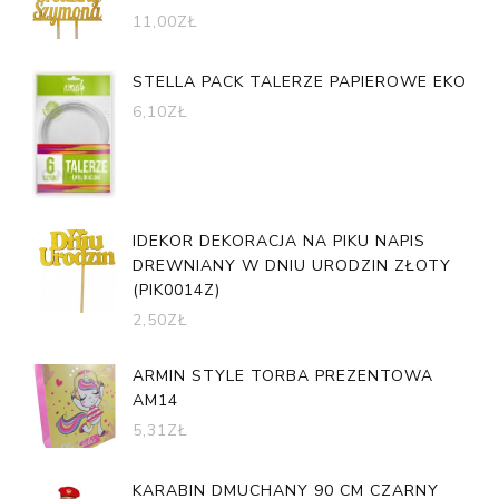
11,00
ZŁ
STELLA PACK TALERZE PAPIEROWE EKO
6,10
ZŁ
IDEKOR DEKORACJA NA PIKU NAPIS
DREWNIANY W DNIU URODZIN ZŁOTY
(PIK0014Z)
2,50
ZŁ
ARMIN STYLE TORBA PREZENTOWA
AM14
5,31
ZŁ
KARABIN DMUCHANY 90 CM CZARNY