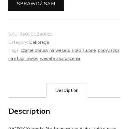
SPRAWDŹ SAM
SKU:
9e09002e00c0
Category:
Dekoracje
Tags:
czarne obrusy na weselu
,
koło ślubne
,
podwiazka
na studniowke
,
wesele zaproszenia
Description
Description
GROSIK Serwetki Gastronomiczne Białe -Ząbkowane –