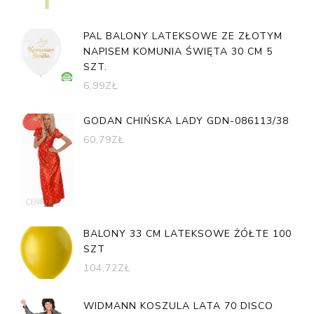
PAL BALONY LATEKSOWE ZE ZŁOTYM
NAPISEM KOMUNIA ŚWIĘTA 30 CM 5
SZT.
6,99
ZŁ
GODAN CHIŃSKA LADY GDN-086113/38
60,79
ZŁ
BALONY 33 CM LATEKSOWE ŻÓŁTE 100
SZT
104,72
ZŁ
WIDMANN KOSZULA LATA 70 DISCO