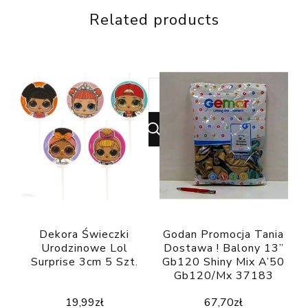
Related products
Looking
for
Something?
Dekora Świeczki
Godan Promocja Tania
Urodzinowe Lol
Dostawa ! Balony 13”
Surprise 3cm 5 Szt.
Gb120 Shiny Mix A’50
Gb120/Mx 37183
19,99
zł
67,70
zł