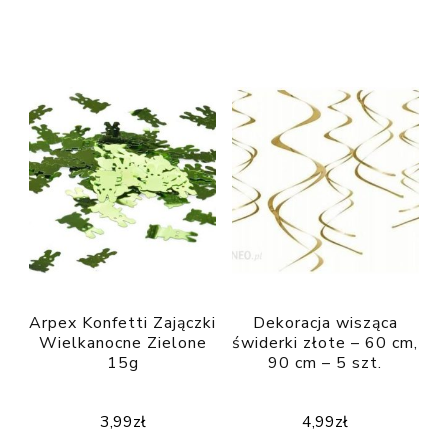
Arpex Konfetti Zajączki
Dekoracja wisząca
Wielkanocne Zielone
świderki złote – 60 cm,
15g
90 cm – 5 szt.
3,99
zł
4,99
zł