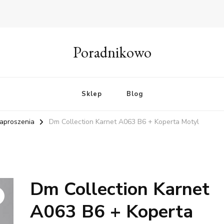
Poradnikowo
Sklep
Blog
zaproszenia
Dm Collection Karnet A063 B6 + Koperta Motyl
Dm Collection Karnet
A063 B6 + Koperta