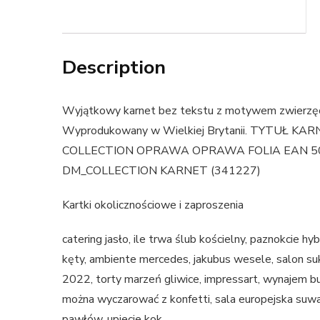
Description
Wyjątkowy karnet bez tekstu z motywem zwierzęcy
Wyprodukowany w Wielkiej Brytanii. TYTUŁ
COLLECTION OPRAWA OPRAWA FOLIA EAN 50603
DM_COLLECTION KARNET (341227)
Kartki okolicznościowe i zaproszenia
catering jasło, ile trwa ślub kościelny, paznokcie h
kęty, ambiente mercedes, jakubus wesele, salon su
2022, torty marzeń gliwice, impressart, wynajem bu
można wyczarować z konfetti, sala europejska suwał
pawłów, upiecie kok