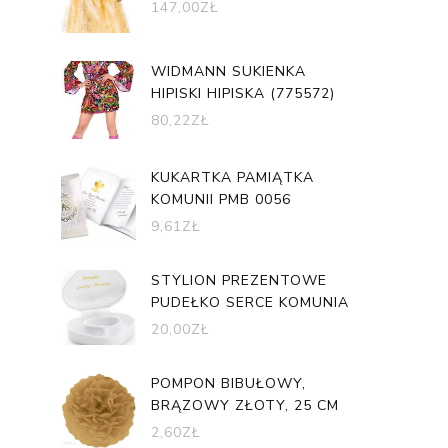
147,00
ZŁ
WIDMANN SUKIENKA
HIPISKI HIPISKA (775572)
80,22
ZŁ
KUKARTKA PAMIĄTKA
KOMUNII PMB 0056
9,61
ZŁ
STYLION PREZENTOWE
PUDEŁKO SERCE KOMUNIA
20,00
ZŁ
POMPON BIBUŁOWY,
BRĄZOWY ZŁOTY, 25 CM
2,60
ZŁ