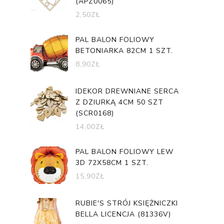
(APZ0065)
2,50
ZŁ
PAL BALON FOLIOWY
BETONIARKA 82CM 1 SZT.
8,90
ZŁ
IDEKOR DREWNIANE SERCA
Z DZIURKĄ 4CM 50 SZT
(SCR0168)
14,00
ZŁ
PAL BALON FOLIOWY LEW
3D 72X58CM 1 SZT.
15,90
ZŁ
RUBIE'S STRÓJ KSIĘŻNICZKI
BELLA LICENCJA (81336V)