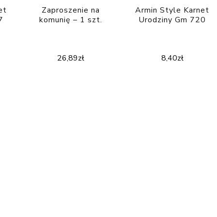
et
Zaproszenie na
Armin Style Karnet
7
komunię – 1 szt.
Urodziny Gm 720
26,89
zł
8,40
zł