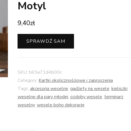
Motyl
9,40
zł
SPRAWDŹ SAM
SKU:
b65a71d4b00c
Category:
Kartki okolicznościowe i zaproszenia
Tags:
akcesoria weselne
,
gadżety na wesele
,
kieliszki
weselne dla pary młodej
,
ozdoby wesele
,
terminarz
weselny
,
wesele boho dekoracje