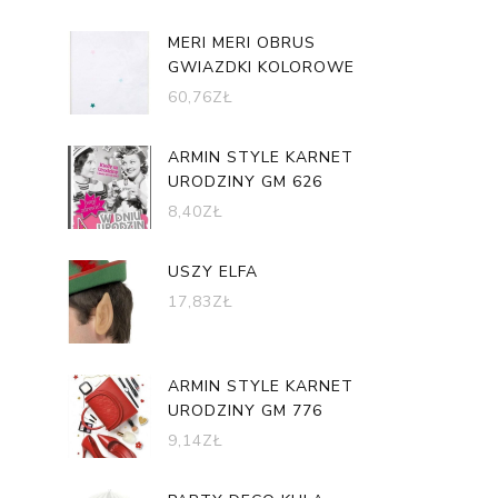
MERI MERI OBRUS
GWIAZDKI KOLOROWE
60,76
ZŁ
ARMIN STYLE KARNET
URODZINY GM 626
8,40
ZŁ
USZY ELFA
17,83
ZŁ
ARMIN STYLE KARNET
URODZINY GM 776
9,14
ZŁ