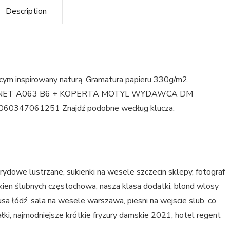
Description
m inspirowany naturą. Gramatura papieru 330g/m2.
 KARNET A063 B6 + KOPERTA MOTYL WYDAWCA DM
47061251 Znajdź podobne według klucza:
ybrydowe lustrzane, sukienki na wesele szczecin sklepy, fotograf
kien ślubnych częstochowa, nasza klasa dodatki, blond wlosy
sa łódź, sala na wesele warszawa, piesni na wejscie slub, co
ki, najmodniejsze krótkie fryzury damskie 2021, hotel regent