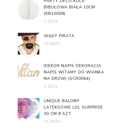
PARTY DECO KULA
BIBUŁOWA BIAŁA 10CM
(KB10008)
2,50
ZŁ
WĄSY PIRATA
15,88
ZŁ
IDEKOR NAPIS DEKORACJA
NAPIS WITAMY DO WIANKA
NA DRZWI (SCR0064)
4,50
ZŁ
UNIQUE BALONY
LATEKSOWE LOL SURPRISE
30 CM 8 SZT.
11,89
ZŁ