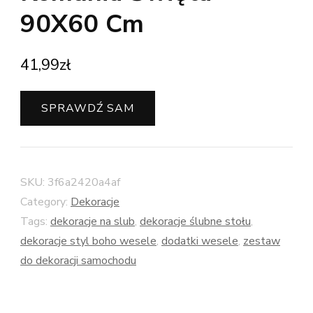
90X60 Cm
41,99
zł
SPRAWDŹ SAM
SKU:
3f6a2420a4af
Category:
Dekoracje
Tags:
dekoracje na slub
,
dekoracje ślubne stołu
,
dekoracje styl boho wesele
,
dodatki wesele
,
zestaw
do dekoracji samochodu