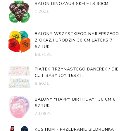
BALON DINOZAUR SKELETS 30CM
1,20
ZŁ
BALONY WSZYSTKIEGO NAJLEPSZEGO
Z OKAZJI URODZIN 30 CM LATEKS 7
SZTUK
66,71
ZŁ
PIĄTEK TRZYNASTEGO BANEREK / DIE
CUT BABY JOY 15SZT.
9,60
ZŁ
BALONY "HAPPY BIRTHDAY" 30 CM 6
SZTUK
70,09
ZŁ
KOSTIUM - PRZEBRANIE BIEDRONKA