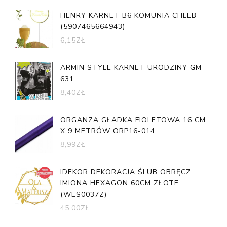
HENRY KARNET B6 KOMUNIA CHLEB
(5907465664943)
6,15
ZŁ
ARMIN STYLE KARNET URODZINY GM
631
8,40
ZŁ
ORGANZA GŁADKA FIOLETOWA 16 CM
X 9 METRÓW ORP16-014
8,99
ZŁ
IDEKOR DEKORACJA ŚLUB OBRĘCZ
IMIONA HEXAGON 60CM ZŁOTE
(WES0037Z)
45,00
ZŁ