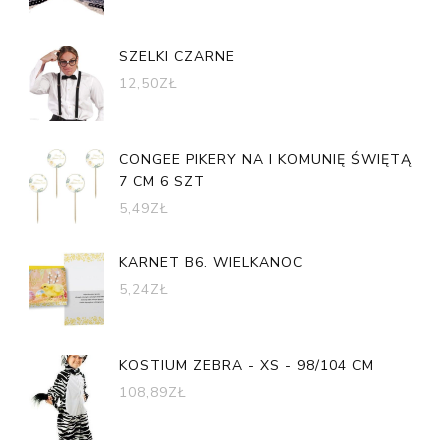
SZELKI CZARNE
12,50
ZŁ
CONGEE PIKERY NA I KOMUNIĘ ŚWIĘTĄ
7 CM 6 SZT
5,49
ZŁ
KARNET B6. WIELKANOC
5,24
ZŁ
KOSTIUM ZEBRA - XS - 98/104 CM
108,89
ZŁ