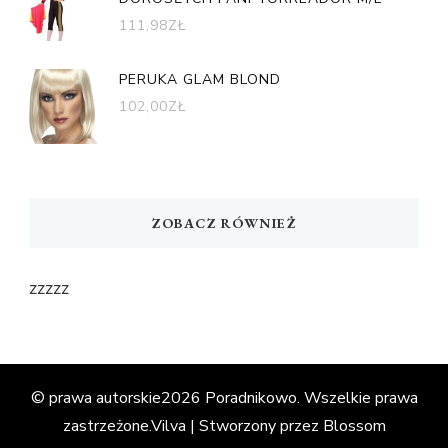
111,98
ZŁ
PERUKA GLAM BLOND
102,00
ZŁ
ZOBACZ RÓWNIEŻ
zzzzz
© prawa autorskie2026
Poradnikowo
. Wszelkie prawa
zastrzeżone.
Vilva | Stworzony przez
Blossom