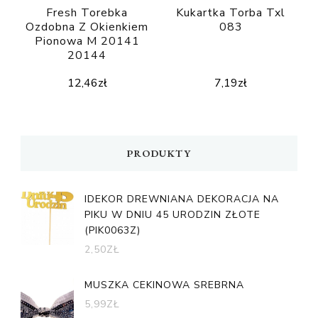
Fresh Torebka
Kukartka Torba Txl
Ozdobna Z Okienkiem
083
Pionowa M 20141
20144
12,46
zł
7,19
zł
PRODUKTY
IDEKOR DREWNIANA DEKORACJA NA
PIKU W DNIU 45 URODZIN ZŁOTE
(PIK0063Z)
2,50
ZŁ
MUSZKA CEKINOWA SREBRNA
5,99
ZŁ