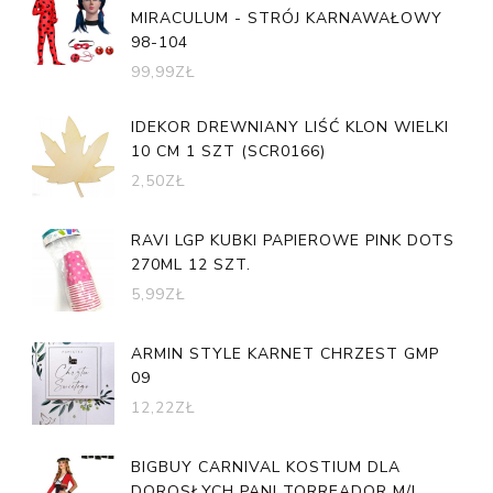
MIRACULUM - STRÓJ KARNAWAŁOWY
98-104
99,99
ZŁ
IDEKOR DREWNIANY LIŚĆ KLON WIELKI
10 CM 1 SZT (SCR0166)
2,50
ZŁ
RAVI LGP KUBKI PAPIEROWE PINK DOTS
270ML 12 SZT.
5,99
ZŁ
ARMIN STYLE KARNET CHRZEST GMP
09
12,22
ZŁ
BIGBUY CARNIVAL KOSTIUM DLA
DOROSŁYCH PANI TORREADOR M/L