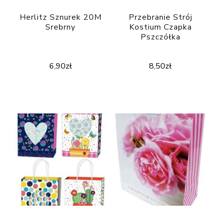
Herlitz Sznurek 20M
Przebranie Strój
Srebrny
Kostium Czapka
Pszczółka
6,90
zł
8,50
zł