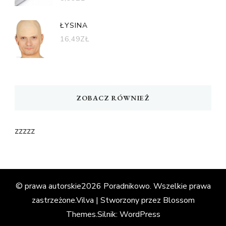
ŁYSINA
16,49
ZŁ
ZOBACZ RÓWNIEŻ
zzzzz
© prawa autorskie2026
Poradnikowo
. Wszelkie prawa
zastrzeżone.
Vilva | Stworzony przez
Blossom
Themes
.Silnik:
WordPress