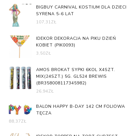
BIGBUY CARNIVAL KOSTIUM DLA DZIECI
SYRENA 5-6 LAT
107,31
ZŁ
IDEKOR DEKORACJA NA PIKU DZIEŃ
KOBIET (PIK0093)
3,50
ZŁ
AMOS BROKAT SYPKI 6KOL X4SZT.
MIX(24SZT.) 5G. GL524 BREWIS
(BR358008117345982)
26,94
ZŁ
BALON HAPPY B-DAY 142 CM FOLIOWA
TĘCZA
88,37
ZŁ