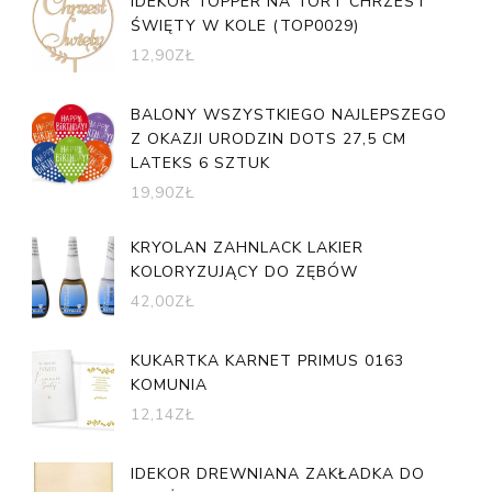
IDEKOR TOPPER NA TORT CHRZEST
ŚWIĘTY W KOLE (TOP0029)
12,90
ZŁ
BALONY WSZYSTKIEGO NAJLEPSZEGO
Z OKAZJI URODZIN DOTS 27,5 CM
LATEKS 6 SZTUK
19,90
ZŁ
KRYOLAN ZAHNLACK LAKIER
KOLORYZUJĄCY DO ZĘBÓW
42,00
ZŁ
KUKARTKA KARNET PRIMUS 0163
KOMUNIA
12,14
ZŁ
IDEKOR DREWNIANA ZAKŁADKA DO