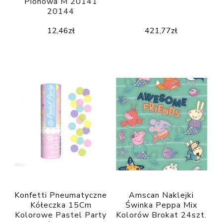
Pionowa M 20141
20144
12,46
zł
421,77
zł
Konfetti Pneumatyczne
Amscan Naklejki
Kółeczka 15Cm
Świnka Peppa Mix
Kolorowe Pastel Party
Kolorów Brokat 24szt.