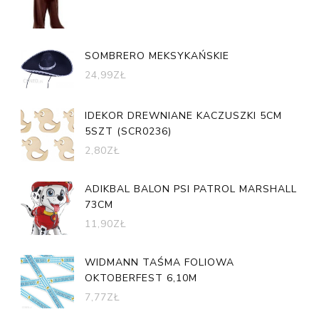
SOMBRERO MEKSYKAŃSKIE
24,99
ZŁ
IDEKOR DREWNIANE KACZUSZKI 5CM
5SZT (SCR0236)
2,80
ZŁ
ADIKBAL BALON PSI PATROL MARSHALL
73CM
11,90
ZŁ
WIDMANN TAŚMA FOLIOWA
OKTOBERFEST 6,10M
7,77
ZŁ