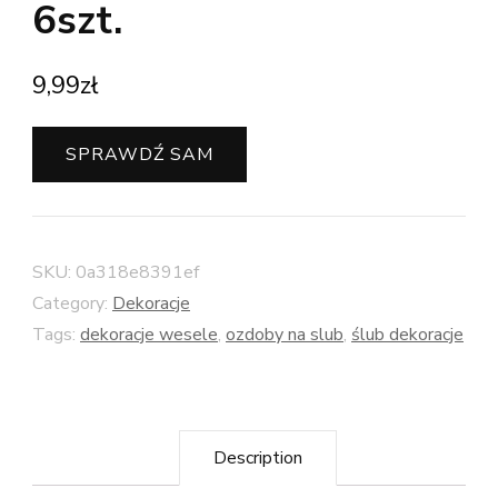
6szt.
9,99
zł
SPRAWDŹ SAM
SKU:
0a318e8391ef
Category:
Dekoracje
Tags:
dekoracje wesele
,
ozdoby na slub
,
ślub dekoracje
Description