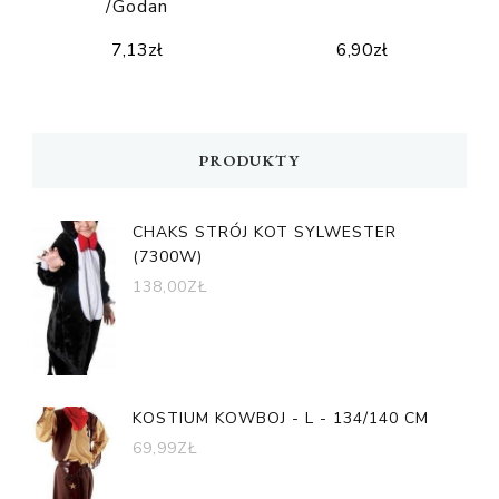
/Godan
7,13
zł
6,90
zł
PRODUKTY
CHAKS STRÓJ KOT SYLWESTER
(7300W)
138,00
ZŁ
KOSTIUM KOWBOJ - L - 134/140 CM
69,99
ZŁ