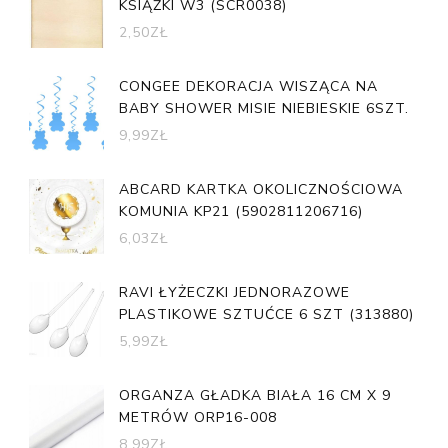
KSIĄŻKI W3 (SCR0038)
2,50
ZŁ
CONGEE DEKORACJA WISZĄCA NA
BABY SHOWER MISIE NIEBIESKIE 6SZT.
9,99
ZŁ
ABCARD KARTKA OKOLICZNOŚCIOWA
KOMUNIA KP21 (5902811206716)
6,03
ZŁ
RAVI ŁYŻECZKI JEDNORAZOWE
PLASTIKOWE SZTUĆCE 6 SZT (313880)
5,99
ZŁ
ORGANZA GŁADKA BIAŁA 16 CM X 9
METRÓW ORP16-008
8,99
ZŁ