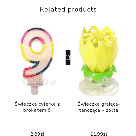
Related products
Looking
for
Something?
Świeczka cyferka z
Świeczka grająca-
brokatem 9
tańcząca – żółta
2,89
zł
11,99
zł