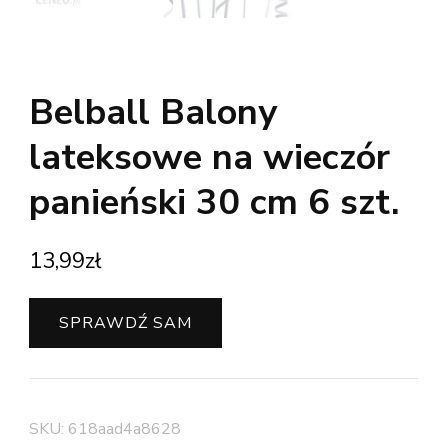
Belball Balony
lateksowe na wieczór
panieński 30 cm 6 szt.
13,99
zł
SPRAWDŹ SAM
SKU:
618aad4a8628