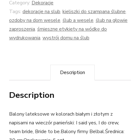
Category:
Dekoracje
Tags:
dekoracje na slub
,
kieliszki do szampana ślubne
,
ozdoby na dom wesele
,
ślub a wesele
,
ślub na głowie
zaproszenia
,
śmieszne etykiety na wódkę do
wydrukowania
,
wystrój domu na ślub
Description
Description
Balony lateksowe w kolorach białym i złotym z
napisami na wieczór panieński: I said yes, I do crew,
team bride, Bride to be.Balony firmy Belbal.Średnica: