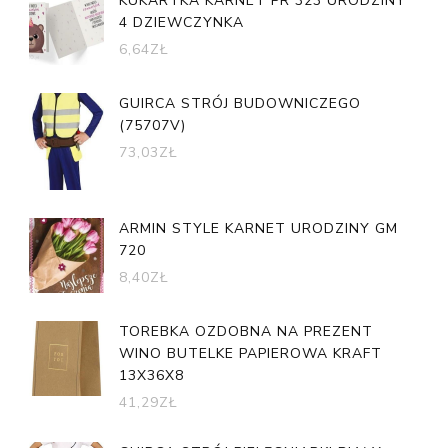
KUKARTKA KARNET PR 323 URODZINY
4 DZIEWCZYNKA
6,64
ZŁ
GUIRCA STRÓJ BUDOWNICZEGO
(75707V)
73,03
ZŁ
ARMIN STYLE KARNET URODZINY GM
720
8,40
ZŁ
TOREBKA OZDOBNA NA PREZENT
WINO BUTELKE PAPIEROWA KRAFT
13X36X8
41,29
ZŁ