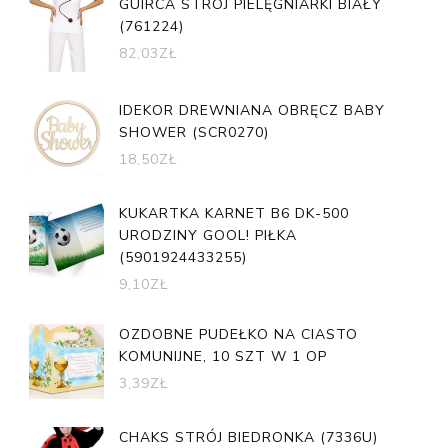
GUIRCA STRÓJ PIELĘGNIARKI BIAŁY
(761224)
82,03
ZŁ
IDEKOR DREWNIANA OBRĘCZ BABY
SHOWER (SCR0270)
18,50
ZŁ
KUKARTKA KARNET B6 DK-500
URODZINY GOOL! PIŁKA
(5901924433255)
9,10
ZŁ
OZDOBNE PUDEŁKO NA CIASTO
KOMUNIJNE, 10 SZT W 1 OP
3,39
ZŁ
CHAKS STRÓJ BIEDRONKA (7336U)