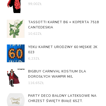
99,00
ZŁ
TASSOTTI KARNET B6 + KOPERTA 7518
CANTEDESKIA
10,62
ZŁ
YEKU KARNET URODZINY 60 MĘSKIE 2K
023
6,23
ZŁ
BIGBUY CARNIVAL KOSTIUM DLA
DOROSŁYCH WAMPIR M/L
116,65
ZŁ
PARTY DECO BALONY LATEKSOWE NA
CHRZEST ŚWIĘTY BIAŁE 6SZT.