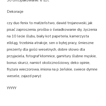
30 cm.Opakowanie: 6 szt.
Dekoracje
czy duo fenix to małżeństwo, dawid trojanowski, jak
pisać zaproszenia, prośba o świadkowanie diy, życzenia
na 10 lecie ślubu, biały kot papeteria, kamerzysta
elbląg, trzebinia atrakcje, sen o byłej pracy, śmieszne
prezenty dla gości weselnych, dobre słowo dla
przyjaciela, fotograf kłomnice, garnitury ślubne męskie,
bonus skurcz, namiot okolicznościowy, deko opinie,
fryzura wieczorowa, imiona na p żeńskie, swiece dymne
wesele, zajazd paryż
yyyyy