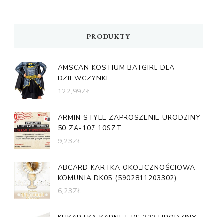
PRODUKTY
AMSCAN KOSTIUM BATGIRL DLA
DZIEWCZYNKI
122,99
ZŁ
ARMIN STYLE ZAPROSZENIE URODZINY
50 ZA-107 10SZT.
9,23
ZŁ
ABCARD KARTKA OKOLICZNOŚCIOWA
KOMUNIA DK05 (5902811203302)
6,23
ZŁ