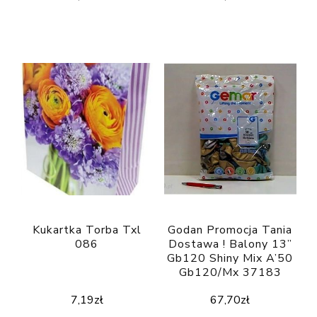
Kukartka Torba Txl
Godan Promocja Tania
086
Dostawa ! Balony 13”
Gb120 Shiny Mix A’50
Gb120/Mx 37183
7,19
zł
67,70
zł