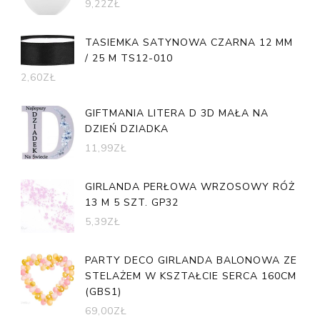
9,22
ZŁ
TASIEMKA SATYNOWA CZARNA 12 MM
/ 25 M TS12-010
2,60
ZŁ
GIFTMANIA LITERA D 3D MAŁA NA
DZIEŃ DZIADKA
11,99
ZŁ
GIRLANDA PERŁOWA WRZOSOWY RÓŻ
13 M 5 SZT. GP32
5,39
ZŁ
PARTY DECO GIRLANDA BALONOWA ZE
STELAŻEM W KSZTAŁCIE SERCA 160CM
(GBS1)
69,00
ZŁ