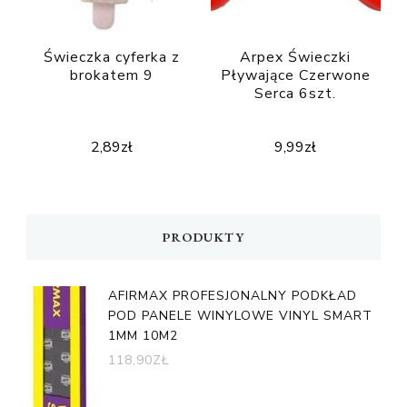
Świeczka cyferka z
Arpex Świeczki
brokatem 9
Pływające Czerwone
Serca 6szt.
2,89
zł
9,99
zł
PRODUKTY
AFIRMAX PROFESJONALNY PODKŁAD
POD PANELE WINYLOWE VINYL SMART
1MM 10M2
118,90
ZŁ