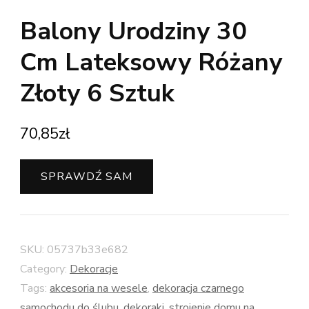
Balony Urodziny 30
Cm Lateksowy Różany
Złoty 6 Sztuk
70,85
zł
SPRAWDŹ SAM
SKU:
05737b33e682
Category:
Dekoracje
Tags:
akcesoria na wesele
,
dekoracja czarnego
samochodu do ślubu
,
dekoraki
,
strojenie domu na