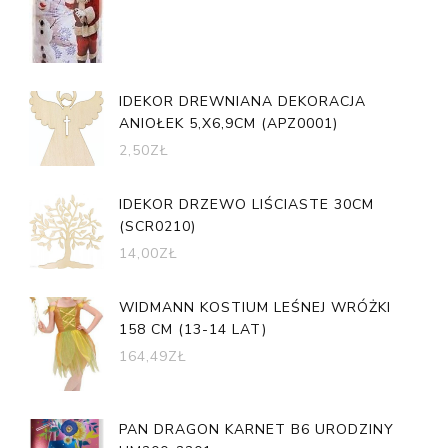
IDEKOR DREWNIANA DEKORACJA
ANIOŁEK 5,X6,9CM (APZ0001)
2,50
ZŁ
IDEKOR DRZEWO LIŚCIASTE 30CM
(SCR0210)
14,00
ZŁ
WIDMANN KOSTIUM LEŚNEJ WRÓŻKI
158 CM (13-14 LAT)
164,49
ZŁ
PAN DRAGON KARNET B6 URODZINY