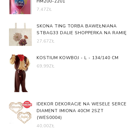
HM200-2201
7,47
ZŁ
SKONA TING TORBA BAWEŁNIANA
STBAG33 DALIE SHOPPERKA NA RAMIĘ
27,67
ZŁ
KOSTIUM KOWBOJ - L - 134/140 CM
69,99
ZŁ
IDEKOR DEKORACJE NA WESELE SERCE
DIAMENT IMIONA 40CM 2SZT
(WES0004)
40,00
ZŁ