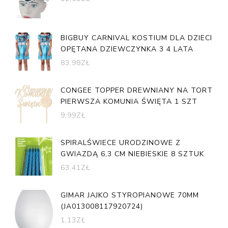
BIGBUY CARNIVAL KOSTIUM DLA DZIECI
OPĘTANA DZIEWCZYNKA 3 4 LATA
83,98
ZŁ
CONGEE TOPPER DREWNIANY NA TORT
PIERWSZA KOMUNIA ŚWIĘTA 1 SZT
9,99
ZŁ
SPIRALŚWIECE URODZINOWE Z
GWIAZDĄ 6,3 CM NIEBIESKIE 8 SZTUK
63,41
ZŁ
GIMAR JAJKO STYROPIANOWE 70MM
(JA013008117920724)
1,13
ZŁ