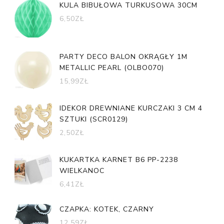
KULA BIBUŁOWA TURKUSOWA 30CM
6,50
ZŁ
PARTY DECO BALON OKRĄGŁY 1M
METALLIC PEARL (OLBO070)
15,99
ZŁ
IDEKOR DREWNIANE KURCZAKI 3 CM 4
SZTUKI (SCR0129)
2,50
ZŁ
KUKARTKA KARNET B6 PP-2238
WIELKANOC
6,41
ZŁ
CZAPKA: KOTEK, CZARNY
12,59
ZŁ