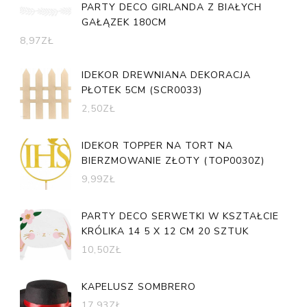
PARTY DECO GIRLANDA Z BIAŁYCH
GAŁĄZEK 180CM
8,97
ZŁ
IDEKOR DREWNIANA DEKORACJA
PŁOTEK 5CM (SCR0033)
2,50
ZŁ
IDEKOR TOPPER NA TORT NA
BIERZMOWANIE ZŁOTY (TOP0030Z)
9,99
ZŁ
PARTY DECO SERWETKI W KSZTAŁCIE
KRÓLIKA 14 5 X 12 CM 20 SZTUK
10,50
ZŁ
KAPELUSZ SOMBRERO
17,93
ZŁ