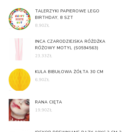
TALERZYKI PAPIEROWE LEGO
BIRTHDAY, 8 SZT
8,90
ZŁ
INCA CZARODZIEJSKA RÓŻDŻKA
RÓŻOWY MOTYL (S0594563)
23,33
ZŁ
KULA BIBUŁOWA ŻÓŁTA 30 CM
6,90
ZŁ
RANA CIĘTA
19,90
ZŁ