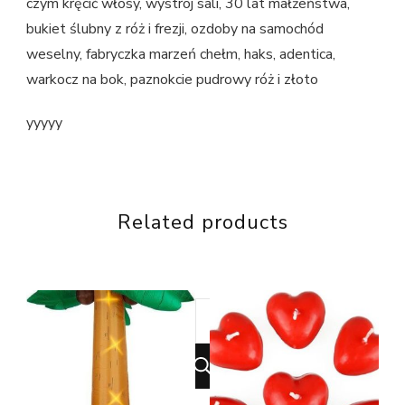
czym kręcić włosy, wystrój sali, 30 lat małżeństwa,
bukiet ślubny z róż i frezji, ozdoby na samochód
weselny, fabryczka marzeń chełm, haks, adentica,
warkocz na bok, paznokcie pudrowy róż i złoto
yyyyy
Related products
Looking
for
Something?