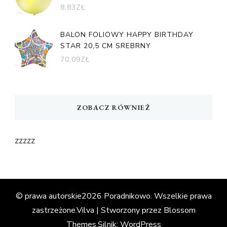
8,83
ZŁ
BALON FOLIOWY HAPPY BIRTHDAY
STAR 20,5 CM SREBRNY
70,09
ZŁ
ZOBACZ RÓWNIEŻ
zzzzz
© prawa autorskie2026
Poradnikowo
. Wszelkie prawa
zastrzeżone.
Vilva | Stworzony przez
Blossom
Themes
.Silnik:
WordPress