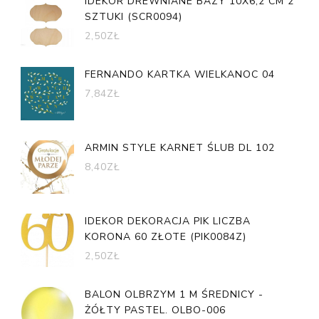
IDEKOR DREWNIANE BAZY 10X6,2 CM 2
SZTUKI (SCR0094)
2,50
ZŁ
FERNANDO KARTKA WIELKANOC 04
7,84
ZŁ
ARMIN STYLE KARNET ŚLUB DL 102
8,40
ZŁ
IDEKOR DEKORACJA PIK LICZBA
KORONA 60 ZŁOTE (PIK0084Z)
2,50
ZŁ
BALON OLBRZYM 1 M ŚREDNICY -
ŻÓŁTY PASTEL. OLBO-006