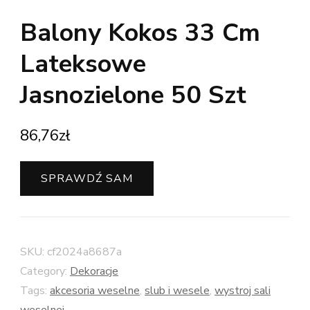
Balony Kokos 33 Cm
Lateksowe
Jasnozielone 50 Szt
86,76
zł
SPRAWDŹ SAM
SKU:
cf2024a8687a
Category:
Dekoracje
Tags:
akcesoria weselne
,
slub i wesele
,
wystroj sali
weselnej