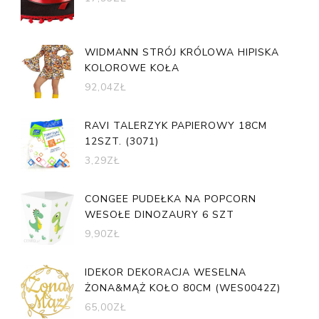
WIDMANN STRÓJ KRÓLOWA HIPISKA
KOLOROWE KOŁA
92,04
ZŁ
RAVI TALERZYK PAPIEROWY 18CM
12SZT. (3071)
3,29
ZŁ
CONGEE PUDEŁKA NA POPCORN
WESOŁE DINOZAURY 6 SZT
9,90
ZŁ
IDEKOR DEKORACJA WESELNA
ŻONA&MĄŻ KOŁO 80CM (WES0042Z)
65,00
ZŁ