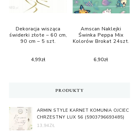
Dekoracja wisząca
Amscan Naklejki
świderki złote – 60 cm,
Świnka Peppa Mix
90 cm – 5 szt.
Kolorów Brokat 24szt.
4,99
zł
6,90
zł
PRODUKTY
ARMIN STYLE KARNET KOMUNIA OJCIEC
CHRZESTNY LUX 56 (5903796693485)
13,94
ZŁ