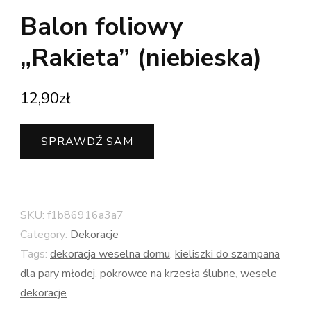
Balon foliowy
„Rakieta” (niebieska)
12,90
zł
SPRAWDŹ SAM
SKU:
f1b86916a3a7
Category:
Dekoracje
Tags:
dekoracja weselna domu
,
kieliszki do szampana
dla pary młodej
,
pokrowce na krzesła ślubne
,
wesele
dekoracje