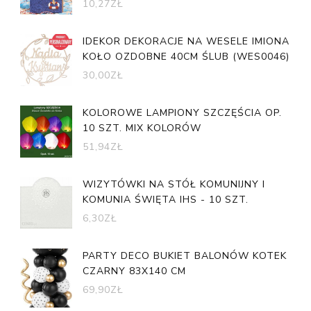
10,27
ZŁ
IDEKOR DEKORACJE NA WESELE IMIONA
KOŁO OZDOBNE 40CM ŚLUB (WES0046)
30,00
ZŁ
KOLOROWE LAMPIONY SZCZĘŚCIA OP.
10 SZT. MIX KOLORÓW
51,94
ZŁ
WIZYTÓWKI NA STÓŁ KOMUNIJNY I
KOMUNIA ŚWIĘTA IHS - 10 SZT.
6,30
ZŁ
PARTY DECO BUKIET BALONÓW KOTEK
CZARNY 83X140 CM
69,90
ZŁ