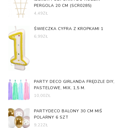
PERGOLA 20 CM (SCR0285)
4,49
ZŁ
ŚWIECZKA CYFRA Z KROPKAMI 1
6,99
ZŁ
PARTY DECO GIRLANDA FRĘDZLE DIY,
PASTELOWE, MIX, 1,5 M.
10,00
ZŁ
PARTYDECO BALONY 30 CM MIŚ
POLARNY 6 SZT
9,22
ZŁ