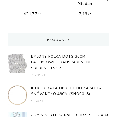
/Godan
421,77
zł
7,13
zł
PRODUKTY
BALONY POLKA DOTS 30CM
LATEKSOWE TRANSPARENTNE
SREBRNE 15 SZT
26,99
ZŁ
IDEKOR BAZA OBRĘCZ DO ŁAPACZA
SNÓW KOŁO 49CM (SNO0018)
9,60
ZŁ
ARMIN STYLE KARNET CHRZEST LUX 60