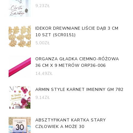
9,23
ZŁ
IDEKOR DREWNIANE LIŚCIE DĄB 3 CM
10 SZT (SCR0151)
5,00
ZŁ
ORGANZA GŁADKA CIEMNO-RÓŻOWA
36 CM X 9 METRÓW ORP36-006
14,49
ZŁ
ARMIN STYLE KARNET IMIENINY GM 782
9,14
ZŁ
ABSZTYFIKANT KARTKA STARY
CZŁOWIEK A MOŻE 30