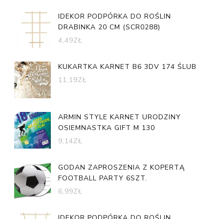
IDEKOR PODPÓRKA DO ROŚLIN
DRABINKA 20 CM (SCR0288)
4,49
ZŁ
KUKARTKA KARNET B6 3DV 174 ŚLUB
11,19
ZŁ
ARMIN STYLE KARNET URODZINY
OSIEMNASTKA GIFT M 130
9,14
ZŁ
GODAN ZAPROSZENIA Z KOPERTĄ
FOOTBALL PARTY 6SZT.
6,99
ZŁ
IDEKOR PODPÓRKA DO ROŚLIN