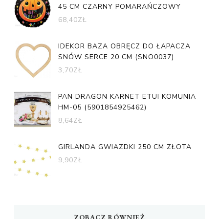
45 CM CZARNY POMARAŃCZOWY
68,40
ZŁ
IDEKOR BAZA OBRĘCZ DO ŁAPACZA
SNÓW SERCE 20 CM (SNO0037)
3,70
ZŁ
PAN DRAGON KARNET ETUI KOMUNIA
HM-05 (5901854925462)
8,64
ZŁ
GIRLANDA GWIAZDKI 250 CM ZŁOTA
9,90
ZŁ
ZOBACZ RÓWNIEŻ