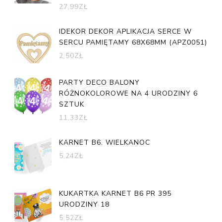
27,99
ZŁ
IDEKOR DEKOR APLIKACJA SERCE W
SERCU PAMIĘTAMY 68X68MM (APZ0051)
2,50
ZŁ
PARTY DECO BALONY
RÓŻNOKOLOROWE NA 4 URODZINY 6
SZTUK
11,33
ZŁ
KARNET B6. WIELKANOC
5,24
ZŁ
KUKARTKA KARNET B6 PR 395
URODZINY 18
5,52
ZŁ