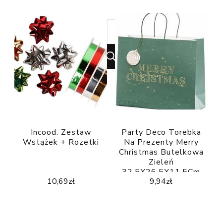
Looking
for
Something?
Incood. Zestaw
Party Deco Torebka
Wstążek + Rozetki
Na Prezenty Merry
Christmas Butelkowa
Zieleń
32.5X26.5X11.5Cm
10,69
zł
9,94
zł