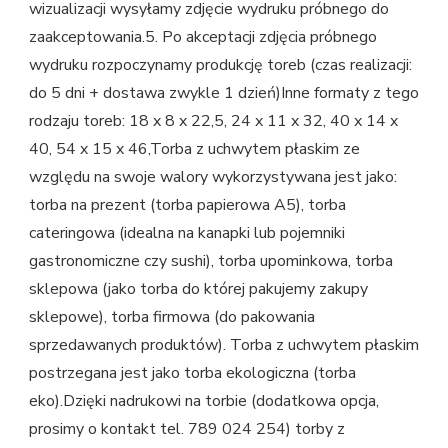
wizualizacji wysyłamy zdjęcie wydruku próbnego do
zaakceptowania.5. Po akceptacji zdjęcia próbnego
wydruku rozpoczynamy produkcję toreb (czas realizacji:
do 5 dni + dostawa zwykle 1 dzień)Inne formaty z tego
rodzaju toreb: 18 x 8 x 22,5, 24 x 11 x 32, 40 x 14 x
40, 54 x 15 x 46,Torba z uchwytem płaskim ze
względu na swoje walory wykorzystywana jest jako:
torba na prezent (torba papierowa A5), torba
cateringowa (idealna na kanapki lub pojemniki
gastronomiczne czy sushi), torba upominkowa, torba
sklepowa (jako torba do której pakujemy zakupy
sklepowe), torba firmowa (do pakowania
sprzedawanych produktów). Torba z uchwytem płaskim
postrzegana jest jako torba ekologiczna (torba
eko).Dzięki nadrukowi na torbie (dodatkowa opcja,
prosimy o kontakt tel. 789 024 254) torby z