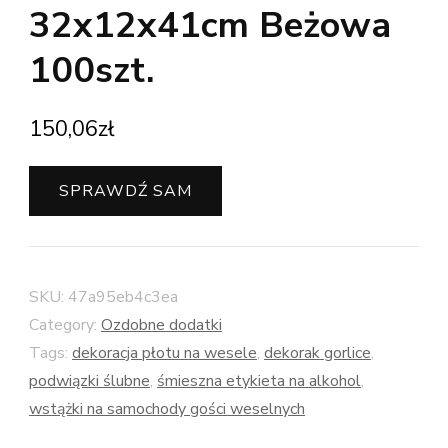
32x12x41cm Beżowa
100szt.
150,06
zł
SPRAWDŹ SAM
SKU:
47a95eb4c3ea
Category:
Ozdobne dodatki
Tags:
dekoracja płotu na wesele
,
dekorak gorlice
,
podwiązki ślubne
,
śmieszna etykieta na alkohol
,
wstążki na samochody gości weselnych