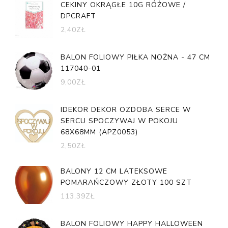
CEKINY OKRĄGŁE 10G RÓŻOWE /
DPCRAFT
2,40
ZŁ
BALON FOLIOWY PIŁKA NOŻNA - 47 CM
117040-01
9,00
ZŁ
IDEKOR DEKOR OZDOBA SERCE W
SERCU SPOCZYWAJ W POKOJU
68X68MM (APZ0053)
2,50
ZŁ
BALONY 12 CM LATEKSOWE
POMARAŃCZOWY ZŁOTY 100 SZT
113,39
ZŁ
BALON FOLIOWY HAPPY HALLOWEEN