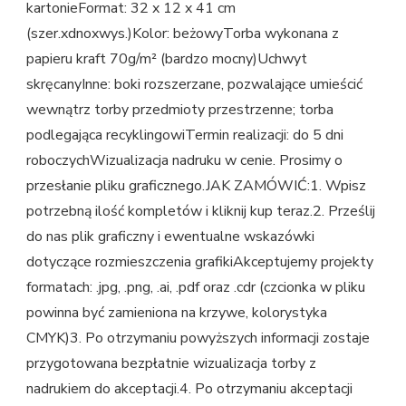
kartonieFormat: 32 x 12 x 41 cm
(szer.xdnoxwys.)Kolor: beżowyTorba wykonana z
papieru kraft 70g/m² (bardzo mocny)Uchwyt
skręcanyInne: boki rozszerzane, pozwalające umieścić
wewnątrz torby przedmioty przestrzenne; torba
podlegająca recyklingowiTermin realizacji: do 5 dni
roboczychWizualizacja nadruku w cenie. Prosimy o
przesłanie pliku graficznego.JAK ZAMÓWIĆ:1. Wpisz
potrzebną ilość kompletów i kliknij kup teraz.2. Prześlij
do nas plik graficzny i ewentualne wskazówki
dotyczące rozmieszczenia grafikiAkceptujemy projekty
formatach: .jpg, .png, .ai, .pdf oraz .cdr (czcionka w pliku
powinna być zamieniona na krzywe, kolorystyka
CMYK)3. Po otrzymaniu powyższych informacji zostaje
przygotowana bezpłatnie wizualizacja torby z
nadrukiem do akceptacji.4. Po otrzymaniu akceptacji