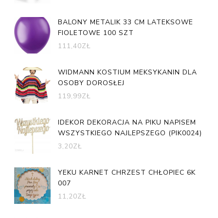
BALONY METALIK 33 CM LATEKSOWE
FIOLETOWE 100 SZT
111,40
ZŁ
WIDMANN KOSTIUM MEKSYKANIN DLA
OSOBY DOROSŁEJ
119,99
ZŁ
IDEKOR DEKORACJA NA PIKU NAPISEM
WSZYSTKIEGO NAJLEPSZEGO (PIK0024)
3,20
ZŁ
YEKU KARNET CHRZEST CHŁOPIEC 6K
007
11,20
ZŁ