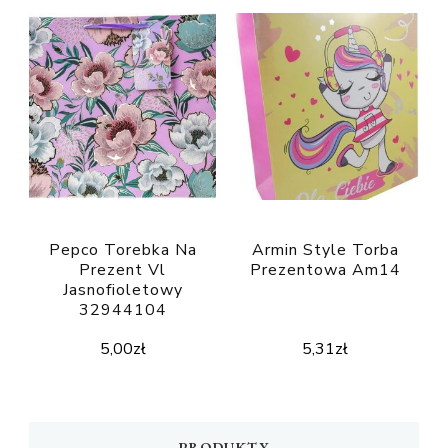
Pepco Torebka Na
Armin Style Torba
Prezent Vl
Prezentowa Am14
Jasnofioletowy
32944104
5,00
zł
5,31
zł
PRODUKTY