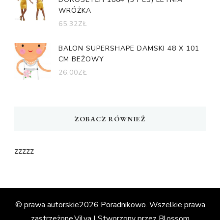
WRÓŻKA
65,32
ZŁ
BALON SUPERSHAPE DAMSKI 48 X 101
CM BEŻOWY
26,00
ZŁ
ZOBACZ RÓWNIEŻ
zzzzz
© prawa autorskie2026
Poradnikowo
. Wszelkie prawa
zastrzeżone.
Vilva | Stworzony przez
Blossom