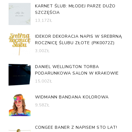
KARNET ŚLUB: MŁODEJ PARZE DUŻO
SZCZĘŚCIA
13,17
ZŁ
IDEKOR DEKORACJA NAPIS W SREBRNĄ
ROCZNICĘ ŚLUBU ZŁOTE (PIK0072Z)
3,00
ZŁ
DANIEL WELLINGTON TORBA
PODARUNKOWA SALON W KRAKOWIE
15,00
ZŁ
WIDMANN BANDANA KOLOROWA
9,58
ZŁ
CONGEE BANER Z NAPISEM STO LAT!