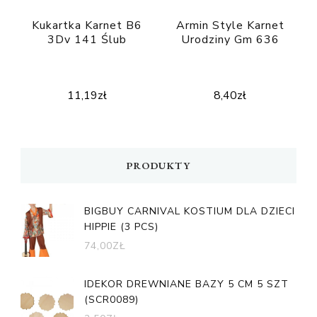
Kukartka Karnet B6
Armin Style Karnet
3Dv 141 Ślub
Urodziny Gm 636
11,19
zł
8,40
zł
PRODUKTY
BIGBUY CARNIVAL KOSTIUM DLA DZIECI
HIPPIE (3 PCS)
74,00
ZŁ
IDEKOR DREWNIANE BAZY 5 CM 5 SZT
(SCR0089)