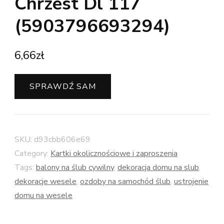
Chrzest Dl 117
(5903796693294)
6,66
zł
SPRAWDŹ SAM
SKU:
d93cbb606e69
Category:
Kartki okolicznościowe i zaproszenia
Tags:
balony na ślub cywilny
,
dekoracja domu na slub
,
dekoracje wesele
,
ozdoby na samochód ślub
,
ustrojenie
domu na wesele