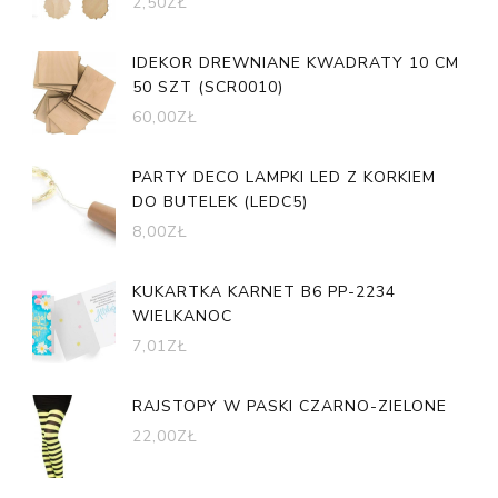
2,50
ZŁ
IDEKOR DREWNIANE KWADRATY 10 CM
50 SZT (SCR0010)
60,00
ZŁ
PARTY DECO LAMPKI LED Z KORKIEM
DO BUTELEK (LEDC5)
8,00
ZŁ
KUKARTKA KARNET B6 PP-2234
WIELKANOC
7,01
ZŁ
RAJSTOPY W PASKI CZARNO-ZIELONE
22,00
ZŁ