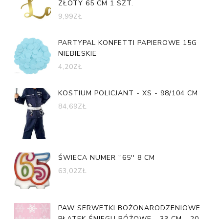
ZŁOTY 65 CM 1 SZT.
9,99
ZŁ
PARTYPAL KONFETTI PAPIEROWE 15G
NIEBIESKIE
4,20
ZŁ
KOSTIUM POLICJANT - XS - 98/104 CM
84,69
ZŁ
ŚWIECA NUMER ''65'' 8 CM
63,02
ZŁ
PAW SERWETKI BOŻONARODZENIOWE
PŁATEK ŚNIEGU RÓŻOWE - 33 CM - 20