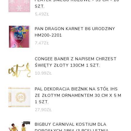
SZT.
5,49
ZŁ
PAN DRAGON KARNET B6 URODZINY
HM200-2201
7,47
ZŁ
CONGEE BANER Z NAPISEM CHRZEST
ŚWIĘTY ZŁOTY 130CM 1 SZT.
10,99
ZŁ
PAL DEKORACJA BIEŻNIK NA STÓŁ IHS
ZE ZŁOTYM ORNAMENTEM 30 CM X 5 M
1 SZT.
27,90
ZŁ
BIGBUY CARNIVAL KOSTIUM DLA
DOROSŁYCH 1864 (3 PCS) LETNIA